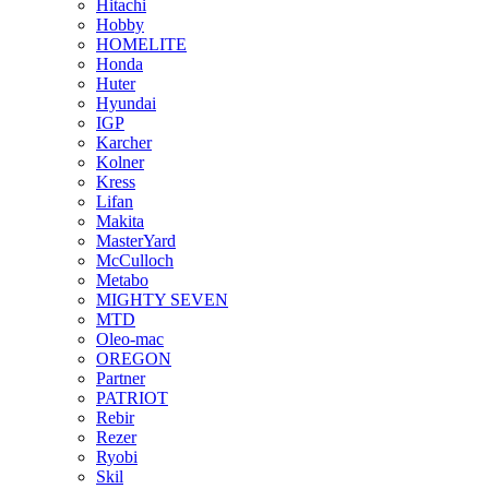
Hitachi
Hobby
HOMELITE
Honda
Huter
Hyundai
IGP
Karcher
Kolner
Kress
Lifan
Makita
MasterYard
McCulloch
Metabo
MIGHTY SEVEN
MTD
Oleo-mac
OREGON
Partner
PATRIOT
Rebir
Rezer
Ryobi
Skil