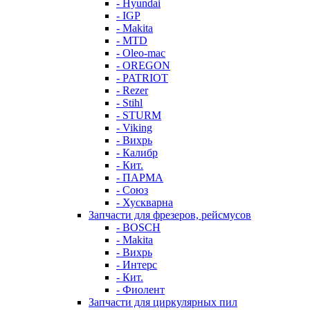
- Hyundai
- IGP
- Makita
- MTD
- Oleo-mac
- OREGON
- PATRIOT
- Rezer
- Stihl
- STURM
- Viking
- Вихрь
- Калибр
- Кит.
- ПАРМА
- Союз
- Хускварна
Запчасти для фрезеров, рейсмусов
- BOSCH
- Makita
- Вихрь
- Интерс
- Кит.
- Фиолент
Запчасти для циркулярных пил