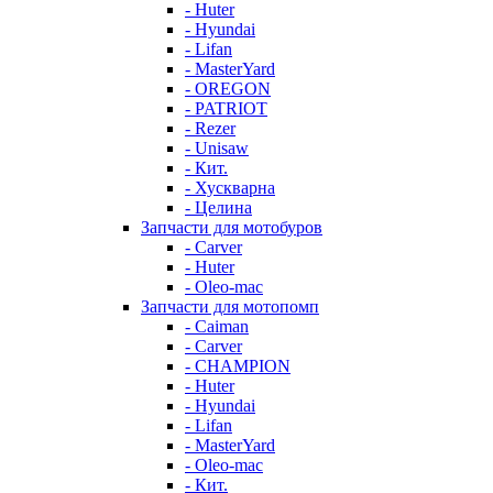
- Huter
- Hyundai
- Lifan
- MasterYard
- OREGON
- PATRIOT
- Rezer
- Unisaw
- Кит.
- Хускварна
- Целина
Запчасти для мотобуров
- Carver
- Huter
- Oleo-mac
Запчасти для мотопомп
- Caiman
- Carver
- CHAMPION
- Huter
- Hyundai
- Lifan
- MasterYard
- Oleo-mac
- Кит.