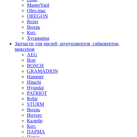
MasterYard
Oleo-mac
OREGON
Rezer
Вихрь
Кит.
Хускварна
Запчасти для дрелей, шуруповертов, гайковертов,
миксеров
AEG
Bort
BOSCH
GRAMADION
Hammer
Hitachi
Hyundai
PATRIOT
Rebir
STURM
Вихрь
Интерс
Калибр
Кит.
ПАРМА