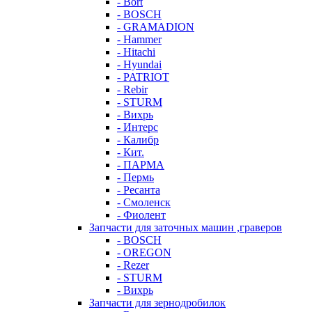
- Bort
- BOSCH
- GRAMADION
- Hammer
- Hitachi
- Hyundai
- PATRIOT
- Rebir
- STURM
- Вихрь
- Интерс
- Калибр
- Кит.
- ПАРМА
- Пермь
- Ресанта
- Смоленск
- Фиолент
Запчасти для заточных машин ,граверов
- BOSCH
- OREGON
- Rezer
- STURM
- Вихрь
Запчасти для зернодробилок