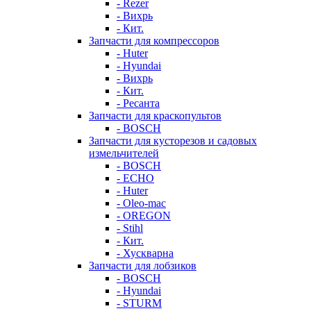
- Rezer
- Вихрь
- Кит.
Запчасти для компрессоров
- Huter
- Hyundai
- Вихрь
- Кит.
- Ресанта
Запчасти для краскопультов
- BOSCH
Запчасти для кусторезов и садовых
измельчителей
- BOSCH
- ECHO
- Huter
- Oleo-mac
- OREGON
- Stihl
- Кит.
- Хускварна
Запчасти для лобзиков
- BOSCH
- Hyundai
- STURM