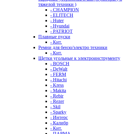
тяжелой техники )
- CHAMPION
- ELITECH
- Huter
- Hyundai
- PATRIOT
Плавные пуски
- Кит.
Ремни для бензо/электро техники
- Кит.
Щетки угольные к электроинструменту
- BOSCH
- DeWalt
- FERM
- Hitachi
- Kress
- Makita
- Rebir
- Rezer
- Skil
- Sparky
- Интерс
- Калибр
- Кит.
- ПАРМА