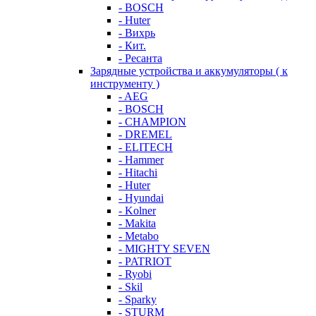
- BOSCH
- Huter
- Вихрь
- Кит.
- Ресанта
Зарядные устройства и аккумуляторы ( к
инструменту )
- AEG
- BOSCH
- CHAMPION
- DREMEL
- ELITECH
- Hammer
- Hitachi
- Huter
- Hyundai
- Kolner
- Makita
- Metabo
- MIGHTY SEVEN
- PATRIOT
- Ryobi
- Skil
- Sparky
- STURM