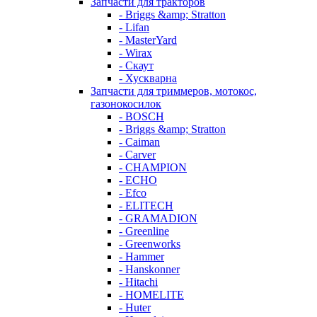
Запчасти для тракторов
- Briggs &amp; Stratton
- Lifan
- MasterYard
- Wirax
- Скаут
- Хускварна
Запчасти для триммеров, мотокос,
газонокосилок
- BOSCH
- Briggs &amp; Stratton
- Caiman
- Carver
- CHAMPION
- ECHO
- Efco
- ELITECH
- GRAMADION
- Greenline
- Greenworks
- Hammer
- Hanskonner
- Hitachi
- HOMELITE
- Huter