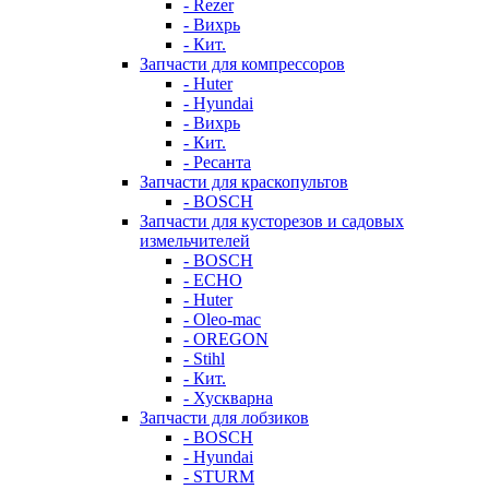
- Rezer
- Вихрь
- Кит.
Запчасти для компрессоров
- Huter
- Hyundai
- Вихрь
- Кит.
- Ресанта
Запчасти для краскопультов
- BOSCH
Запчасти для кусторезов и садовых
измельчителей
- BOSCH
- ECHO
- Huter
- Oleo-mac
- OREGON
- Stihl
- Кит.
- Хускварна
Запчасти для лобзиков
- BOSCH
- Hyundai
- STURM