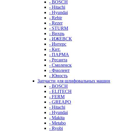
- BOSCH
- Hitachi
- Hyundai
- Rebir
- Rezer
- STURM
- Вихрь
- ИЖЕВСК
- Интерс
- Кит.
- ПАРМА
- Ресанта
- Смоленск
- Фиолент
- Юность
Запчасти для шлифовальных машин
- BOSCH
- ELITECH
- FERM
- GREAPO
- Hitachi
- Hyundai
- Makita
- Metabo
- Ryobi