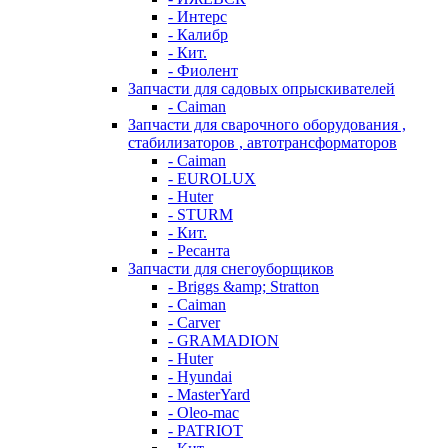
- Интерс
- Калибр
- Кит.
- Фиолент
Запчасти для садовых опрыскивателей
- Caiman
Запчасти для сварочного оборудования ,
стабилизаторов , автотрансформаторов
- Caiman
- EUROLUX
- Huter
- STURM
- Кит.
- Ресанта
Запчасти для снегоуборщиков
- Briggs &amp; Stratton
- Caiman
- Carver
- GRAMADION
- Huter
- Hyundai
- MasterYard
- Oleo-mac
- PATRIOT