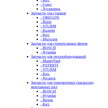
- Кит.
- Союз
- Хускварна
Запчасти для станков
- OREGON
- Rezer
- STURM
- Калибр
- Кит.
- Могилев
Запчасти для строительных фенов
- BOSCH
- Hyundai
Запчасти для теплооборудований
- MasterYard
- PATRIOT
- STURM
- Кит.
- Ресанта
Запчасти для торцовочных (раскосов),
монтажных пил
- BOSCH
- Hyundai
- Вихрь
- Кит.