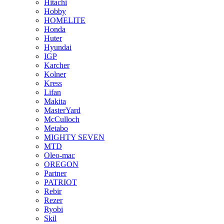
Hitachi
Hobby
HOMELITE
Honda
Huter
Hyundai
IGP
Karcher
Kolner
Kress
Lifan
Makita
MasterYard
McCulloch
Metabo
MIGHTY SEVEN
MTD
Oleo-mac
OREGON
Partner
PATRIOT
Rebir
Rezer
Ryobi
Skil