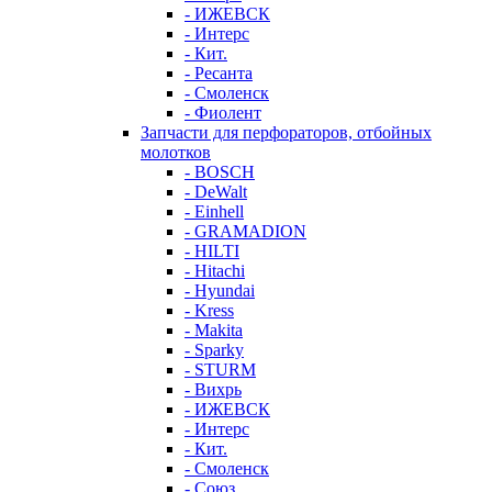
- ИЖЕВСК
- Интерс
- Кит.
- Ресанта
- Смоленск
- Фиолент
Запчасти для перфораторов, отбойных
молотков
- BOSCH
- DeWalt
- Einhell
- GRAMADION
- HILTI
- Hitachi
- Hyundai
- Kress
- Makita
- Sparky
- STURM
- Вихрь
- ИЖЕВСК
- Интерс
- Кит.
- Смоленск
- Союз