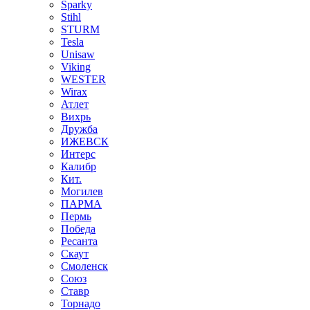
Sparky
Stihl
STURM
Tesla
Unisaw
Viking
WESTER
Wirax
Атлет
Вихрь
Дружба
ИЖЕВСК
Интерс
Калибр
Кит.
Могилев
ПАРМА
Пермь
Победа
Ресанта
Скаут
Смоленск
Союз
Ставр
Торнадо