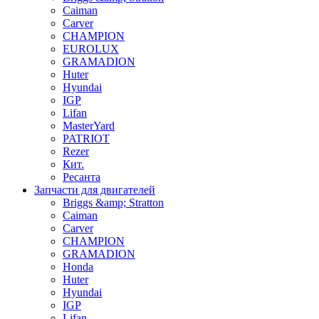
Caiman
Carver
CHAMPION
EUROLUX
GRAMADION
Huter
Hyundai
IGP
Lifan
MasterYard
PATRIOT
Rezer
Кит.
Ресанта
Запчасти для двигателей
Briggs &amp; Stratton
Caiman
Carver
CHAMPION
GRAMADION
Honda
Huter
Hyundai
IGP
Lifan