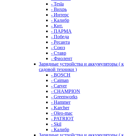
- Tesla
- Вихрь
- Интерс
- Калибр
- Кит.
- ПАРМА
- Победа
- Ресанта
- Союз
- Ставр
- Фиолент
Зарядные устройства и аккумуляторы ( к
садовой техники )
- BOSCH
- Caiman
- Carver
- CHAMPION
- Greenworks
- Hammer
- Karcher
- Oleo-mac
- PATRIOT
- Skil
- Калибр
Зарядные устройства и аккумуляторы ( к