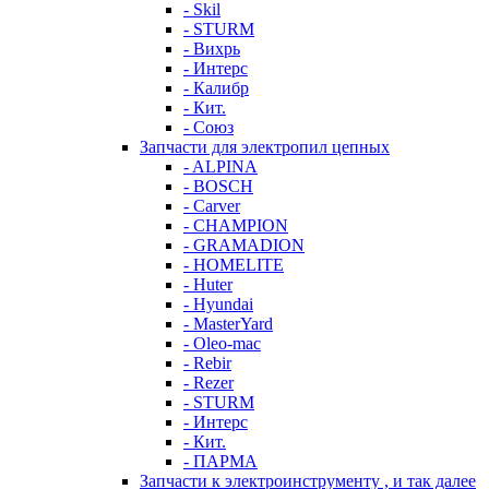
- Skil
- STURM
- Вихрь
- Интерс
- Калибр
- Кит.
- Союз
Запчасти для электропил цепных
- ALPINA
- BOSCH
- Carver
- CHAMPION
- GRAMADION
- HOMELITE
- Huter
- Hyundai
- MasterYard
- Oleo-mac
- Rebir
- Rezer
- STURM
- Интерс
- Кит.
- ПАРМА
Запчасти к электроинструменту , и так далее