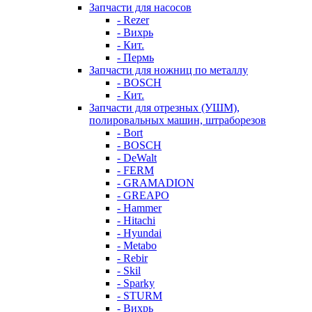
Запчасти для насосов
- Rezer
- Вихрь
- Кит.
- Пермь
Запчасти для ножниц по металлу
- BOSCH
- Кит.
Запчасти для отрезных (УШМ),
полировальных машин, штраборезов
- Bort
- BOSCH
- DeWalt
- FERM
- GRAMADION
- GREAPO
- Hammer
- Hitachi
- Hyundai
- Metabo
- Rebir
- Skil
- Sparky
- STURM
- Вихрь