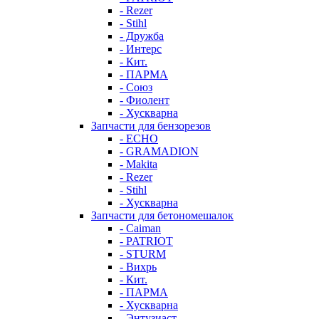
- Rezer
- Stihl
- Дружба
- Интерс
- Кит.
- ПАРМА
- Союз
- Фиолент
- Хускварна
Запчасти для бензорезов
- ECHO
- GRAMADION
- Makita
- Rezer
- Stihl
- Хускварна
Запчасти для бетономешалок
- Caiman
- PATRIOT
- STURM
- Вихрь
- Кит.
- ПАРМА
- Хускварна
- Энтузиаст