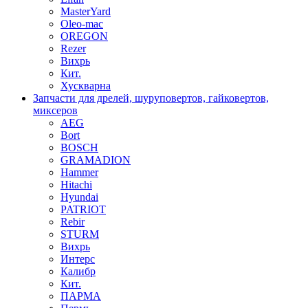
MasterYard
Oleo-mac
OREGON
Rezer
Вихрь
Кит.
Хускварна
Запчасти для дрелей, шуруповертов, гайковертов,
миксеров
AEG
Bort
BOSCH
GRAMADION
Hammer
Hitachi
Hyundai
PATRIOT
Rebir
STURM
Вихрь
Интерс
Калибр
Кит.
ПАРМА