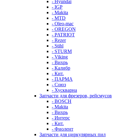
- Hyundai
- IGP
- Makita
- MTD
- Oleo-mac
- OREGON
- PATRIOT
- Rezer
- Stihl
- STURM
- Viking
- Вихрь
- Калибр
- Кит.
- ПАРМА
- Союз
- Хускварна
Запчасти для фрезеров, рейсмусов
- BOSCH
- Makita
- Вихрь
- Интерс
- Кит.
- Фиолент
Запчасти для циркулярных пил