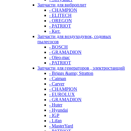
Запчасти для виброплит
- CHAMPION
- ELITECH
- OREGON
- PATRIOT
- Кит.
Запчасти для воздуходувок, содовых
пылесосов
- BOSCH
- GRAMADION
- Oleo-mac
- PATRIOT
Запчасти для генераторов , электростанций
- Briggs &amp; Stratton
- Caiman
- Carver
- CHAMPION
- EUROLUX
- GRAMADION
- Huter
- Hyundai
- IGP
- Lifan
- MasterYard