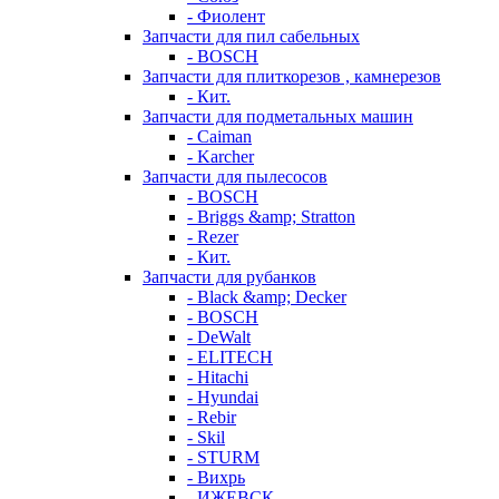
- Фиолент
Запчасти для пил сабельных
- BOSCH
Запчасти для плиткорезов , камнерезов
- Кит.
Запчасти для подметальных машин
- Caiman
- Karcher
Запчасти для пылесосов
- BOSCH
- Briggs &amp; Stratton
- Rezer
- Кит.
Запчасти для рубанков
- Black &amp; Decker
- BOSCH
- DeWalt
- ELITECH
- Hitachi
- Hyundai
- Rebir
- Skil
- STURM
- Вихрь
- ИЖЕВСК