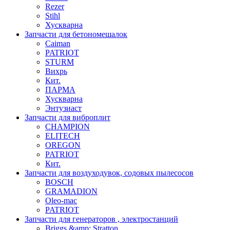
Rezer
Stihl
Хускварна
Запчасти для бетономешалок
Caiman
PATRIOT
STURM
Вихрь
Кит.
ПАРМА
Хускварна
Энтузиаст
Запчасти для виброплит
CHAMPION
ELITECH
OREGON
PATRIOT
Кит.
Запчасти для воздуходувок, содовых пылесосов
BOSCH
GRAMADION
Oleo-mac
PATRIOT
Запчасти для генераторов , электростанций
Briggs &amp; Stratton