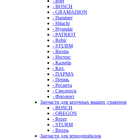
- Bort
- BOSCH
- GRAMADION
- Hammer
- Hitachi
- Hyundai
- PATRIOT
- Rebir
- STURM
- Вихрь
- Интерс
- Калибр
- Кит.
- ПАРМА
- Пермь
- Ресанта
- Смоленск
- Фиолент
Запчасти для заточных машин ,граверов
- BOSCH
- OREGON
- Rezer
- STURM
- Вихрь
Запчасти для зернодробилок