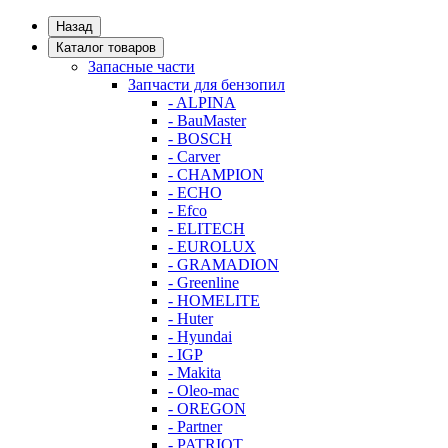
Назад
Каталог товаров
Запасные части
Запчасти для бензопил
- ALPINA
- BauMaster
- BOSCH
- Carver
- CHAMPION
- ECHO
- Efco
- ELITECH
- EUROLUX
- GRAMADION
- Greenline
- HOMELITE
- Huter
- Hyundai
- IGP
- Makita
- Oleo-mac
- OREGON
- Partner
- PATRIOT