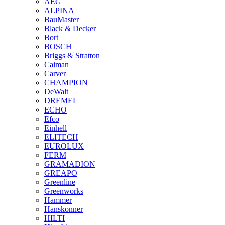
AEG
ALPINA
BauMaster
Black & Decker
Bort
BOSCH
Briggs & Stratton
Caiman
Carver
CHAMPION
DeWalt
DREMEL
ECHO
Efco
Einhell
ELITECH
EUROLUX
FERM
GRAMADION
GREAPO
Greenline
Greenworks
Hammer
Hanskonner
HILTI