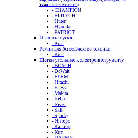
тяжелой техники )
- CHAMPION
- ELITECH
- Huter
- Hyundai
- PATRIOT
Плавные пуски
- Кит.
Ремни для бензо/электро техники
- Кит.
Щетки угольные к электроинструменту
- BOSCH
- DeWalt
- FERM
- Hitachi
- Kress
- Makita
- Rebir
- Rezer
- Skil
- Sparky
- Интерс
- Калибр
- Кит.
- ПАРМА