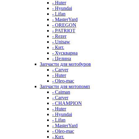
- Huter
- Hyundai
- Lifan
- MasterYard
- OREGON
- PATRIOT
- Rezer
- Unisaw
- Кит.
- Хускварна
- Целина
Запчасти для мотобуров
- Carver
- Huter
- Oleo-mac
Запчасти для мотопомп
- Caiman
- Carver
- CHAMPION
- Huter
- Hyundai
- Lifan
- MasterYard
- Oleo-mac
- Кит.