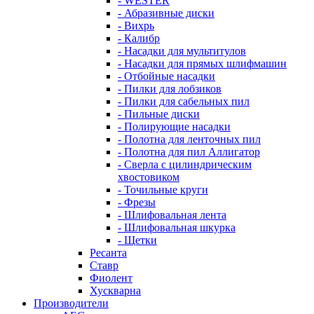
- WESTER
- Абразивные диски
- Вихрь
- Калибр
- Насадки для мультитулов
- Насадки для прямых шлифмашин
- Отбойные насадки
- Пилки для лобзиков
- Пилки для сабельных пил
- Пильные диски
- Полирующие насадки
- Полотна для ленточных пил
- Полотна для пил Аллигатор
- Сверла с цилиндрическим
хвостовиком
- Точильные круги
- Фрезы
- Шлифовальная лента
- Шлифовальная шкурка
- Щетки
Ресанта
Ставр
Фиолент
Хускварна
Производители