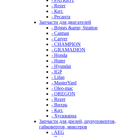
- PATRIOT
- Rezer
- Кит.
- Ресанта
Запчасти для двигателей
- Briggs &amp; Stratton
- Caiman
- Carver
- CHAMPION
- GRAMADION
- Honda
- Huter
- Hyundai
- IGP
- Lifan
- MasterYard
- Oleo-mac
- OREGON
- Rezer
- Вихрь
- Кит.
- Хускварна
Запчасти для дрелей, шуруповертов,
гайковертов, миксеров
- AEG