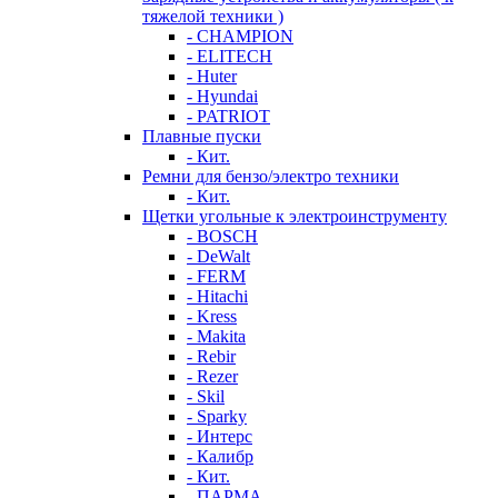
тяжелой техники )
- CHAMPION
- ELITECH
- Huter
- Hyundai
- PATRIOT
Плавные пуски
- Кит.
Ремни для бензо/электро техники
- Кит.
Щетки угольные к электроинструменту
- BOSCH
- DeWalt
- FERM
- Hitachi
- Kress
- Makita
- Rebir
- Rezer
- Skil
- Sparky
- Интерс
- Калибр
- Кит.
- ПАРМА