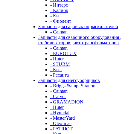
- Интерс
- Калибр
- Кит.
- Фиолент
Запчасти для садовых опрыскивателей
- Caiman
Запчасти для сварочного оборудования ,
стабилизаторов , автотрансформаторов
- Caiman
- EUROLUX
- Huter
- STURM
- Кит.
- Ресанта
Запчасти для снегоуборщиков
- Briggs &amp; Stratton
- Caiman
- Carver
- GRAMADION
- Huter
- Hyundai
- MasterYard
- Oleo-mac
- PATRIOT