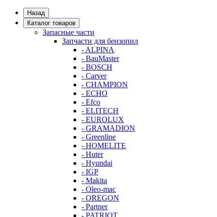
Назад
Каталог товаров
Запасные части
Запчасти для бензопил
- ALPINA
- BauMaster
- BOSCH
- Carver
- CHAMPION
- ECHO
- Efco
- ELITECH
- EUROLUX
- GRAMADION
- Greenline
- HOMELITE
- Huter
- Hyundai
- IGP
- Makita
- Oleo-mac
- OREGON
- Partner
- PATRIOT