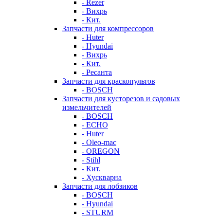
- Rezer
- Вихрь
- Кит.
Запчасти для компрессоров
- Huter
- Hyundai
- Вихрь
- Кит.
- Ресанта
Запчасти для краскопультов
- BOSCH
Запчасти для кусторезов и садовых
измельчителей
- BOSCH
- ECHO
- Huter
- Oleo-mac
- OREGON
- Stihl
- Кит.
- Хускварна
Запчасти для лобзиков
- BOSCH
- Hyundai
- STURM