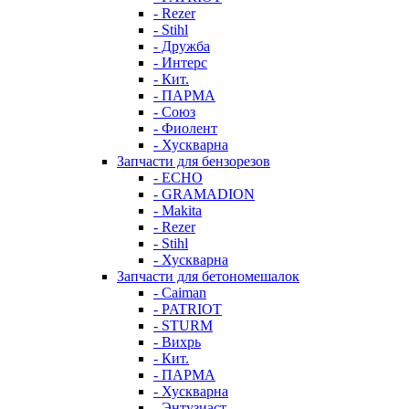
- Rezer
- Stihl
- Дружба
- Интерс
- Кит.
- ПАРМА
- Союз
- Фиолент
- Хускварна
Запчасти для бензорезов
- ECHO
- GRAMADION
- Makita
- Rezer
- Stihl
- Хускварна
Запчасти для бетономешалок
- Caiman
- PATRIOT
- STURM
- Вихрь
- Кит.
- ПАРМА
- Хускварна
- Энтузиаст