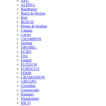
AEG
ALPINA
BauMaster
Black & Decker
Bort
BOSCH
Briggs & Stratton
Caiman
Carver
CHAMPION
DeWalt
DREMEL
ECHO
Efco
Einhell
ELITECH
EUROLUX
FERM
GRAMADION
GREAPO
Greenline
Greenworks
Hammer
Hanskonner
HILTI