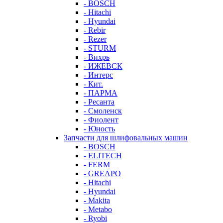
- BOSCH
- Hitachi
- Hyundai
- Rebir
- Rezer
- STURM
- Вихрь
- ИЖЕВСК
- Интерс
- Кит.
- ПАРМА
- Ресанта
- Смоленск
- Фиолент
- Юность
Запчасти для шлифовальных машин
- BOSCH
- ELITECH
- FERM
- GREAPO
- Hitachi
- Hyundai
- Makita
- Metabo
- Ryobi