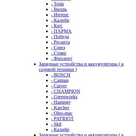
- Tesla
- Вихрь
- Интерс
- Калибр
- Кит.
- ПАРМА
- Победа
- Ресанта
- Союз
- Ставр
- Фиолент
Зарядные устройства и аккумуляторы ( к
садовой техники )
- BOSCH
- Caiman
- Carver
- CHAMPION
- Greenworks
- Hammer
- Karcher
- Oleo-mac
- PATRIOT
- Skil
- Калибр
Зарядные устройства и аккумуляторы ( к