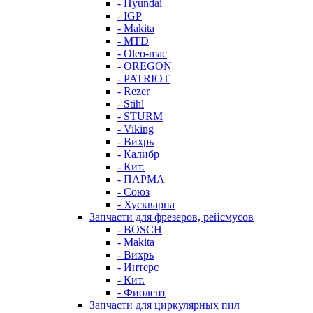
- Hyundai
- IGP
- Makita
- MTD
- Oleo-mac
- OREGON
- PATRIOT
- Rezer
- Stihl
- STURM
- Viking
- Вихрь
- Калибр
- Кит.
- ПАРМА
- Союз
- Хускварна
Запчасти для фрезеров, рейсмусов
- BOSCH
- Makita
- Вихрь
- Интерс
- Кит.
- Фиолент
Запчасти для циркулярных пил