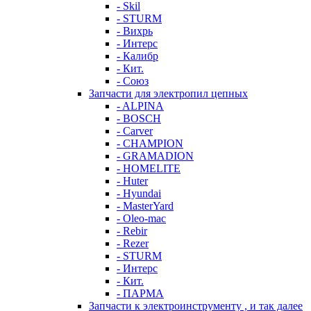
- Skil
- STURM
- Вихрь
- Интерс
- Калибр
- Кит.
- Союз
Запчасти для электропил цепных
- ALPINA
- BOSCH
- Carver
- CHAMPION
- GRAMADION
- HOMELITE
- Huter
- Hyundai
- MasterYard
- Oleo-mac
- Rebir
- Rezer
- STURM
- Интерс
- Кит.
- ПАРМА
Запчасти к электроинструменту , и так далее