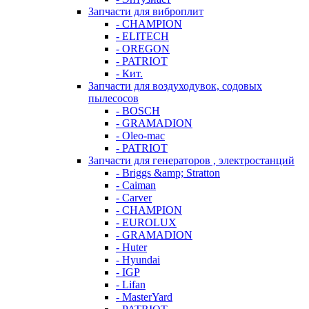
Запчасти для виброплит
- CHAMPION
- ELITECH
- OREGON
- PATRIOT
- Кит.
Запчасти для воздуходувок, содовых
пылесосов
- BOSCH
- GRAMADION
- Oleo-mac
- PATRIOT
Запчасти для генераторов , электростанций
- Briggs &amp; Stratton
- Caiman
- Carver
- CHAMPION
- EUROLUX
- GRAMADION
- Huter
- Hyundai
- IGP
- Lifan
- MasterYard