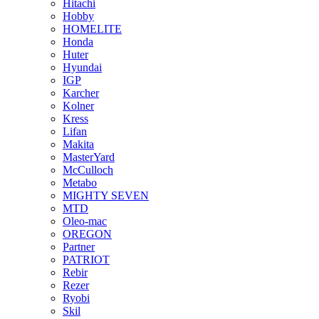
Hitachi
Hobby
HOMELITE
Honda
Huter
Hyundai
IGP
Karcher
Kolner
Kress
Lifan
Makita
MasterYard
McCulloch
Metabo
MIGHTY SEVEN
MTD
Oleo-mac
OREGON
Partner
PATRIOT
Rebir
Rezer
Ryobi
Skil