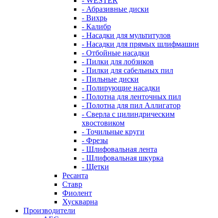
- WESTER
- Абразивные диски
- Вихрь
- Калибр
- Насадки для мультитулов
- Насадки для прямых шлифмашин
- Отбойные насадки
- Пилки для лобзиков
- Пилки для сабельных пил
- Пильные диски
- Полирующие насадки
- Полотна для ленточных пил
- Полотна для пил Аллигатор
- Сверла с цилиндрическим
хвостовиком
- Точильные круги
- Фрезы
- Шлифовальная лента
- Шлифовальная шкурка
- Щетки
Ресанта
Ставр
Фиолент
Хускварна
Производители