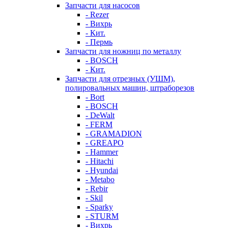
Запчасти для насосов
- Rezer
- Вихрь
- Кит.
- Пермь
Запчасти для ножниц по металлу
- BOSCH
- Кит.
Запчасти для отрезных (УШМ),
полировальных машин, штраборезов
- Bort
- BOSCH
- DeWalt
- FERM
- GRAMADION
- GREAPO
- Hammer
- Hitachi
- Hyundai
- Metabo
- Rebir
- Skil
- Sparky
- STURM
- Вихрь