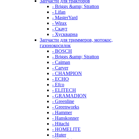
Запчасти для тракторов
- Briggs &amp; Stratton
- Lifan
- MasterYard
- Wirax
- Скаут
- Хускварна
Запчасти для триммеров, мотокос,
газонокосилок
- BOSCH
- Briggs &amp; Stratton
- Caiman
- Carver
- CHAMPION
- ECHO
- Efco
- ELITECH
- GRAMADION
- Greenline
- Greenworks
- Hammer
- Hanskonner
- Hitachi
- HOMELITE
- Huter