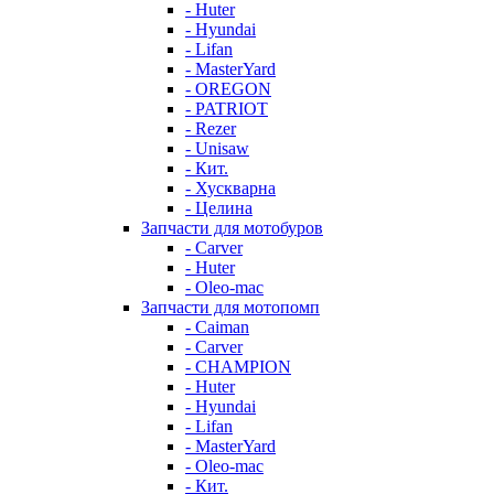
- Huter
- Hyundai
- Lifan
- MasterYard
- OREGON
- PATRIOT
- Rezer
- Unisaw
- Кит.
- Хускварна
- Целина
Запчасти для мотобуров
- Carver
- Huter
- Oleo-mac
Запчасти для мотопомп
- Caiman
- Carver
- CHAMPION
- Huter
- Hyundai
- Lifan
- MasterYard
- Oleo-mac
- Кит.