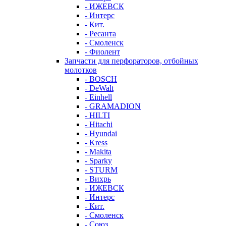
- ИЖЕВСК
- Интерс
- Кит.
- Ресанта
- Смоленск
- Фиолент
Запчасти для перфораторов, отбойных
молотков
- BOSCH
- DeWalt
- Einhell
- GRAMADION
- HILTI
- Hitachi
- Hyundai
- Kress
- Makita
- Sparky
- STURM
- Вихрь
- ИЖЕВСК
- Интерс
- Кит.
- Смоленск
- Союз