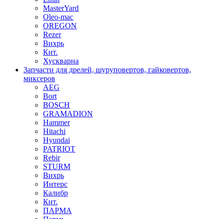
MasterYard
Oleo-mac
OREGON
Rezer
Вихрь
Кит.
Хускварна
Запчасти для дрелей, шуруповертов, гайковертов,
миксеров
AEG
Bort
BOSCH
GRAMADION
Hammer
Hitachi
Hyundai
PATRIOT
Rebir
STURM
Вихрь
Интерс
Калибр
Кит.
ПАРМА