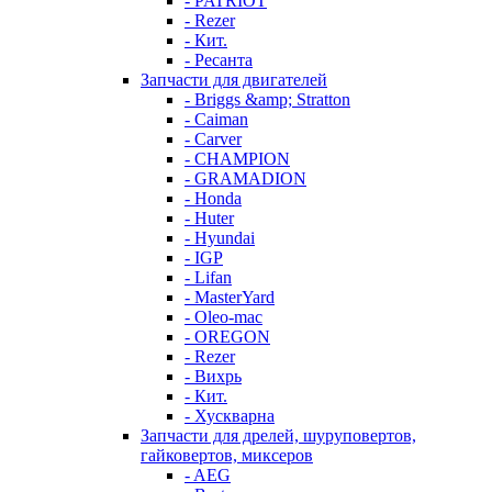
- PATRIOT
- Rezer
- Кит.
- Ресанта
Запчасти для двигателей
- Briggs &amp; Stratton
- Caiman
- Carver
- CHAMPION
- GRAMADION
- Honda
- Huter
- Hyundai
- IGP
- Lifan
- MasterYard
- Oleo-mac
- OREGON
- Rezer
- Вихрь
- Кит.
- Хускварна
Запчасти для дрелей, шуруповертов,
гайковертов, миксеров
- AEG