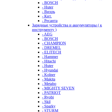
- BOSCH
- Huter
- Вихрь
- Кит.
- Ресанта
Зарядные устройства и аккумуляторы ( к
инструменту )
- AEG
- BOSCH
- CHAMPION
- DREMEL
- ELITECH
- Hammer
- Hitachi
- Huter
- Hyundai
- Kolner
- Makita
- Metabo
- MIGHTY SEVEN
- PATRIOT
- Ryobi
- Skil
- Sparky
- STURM