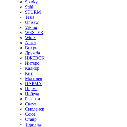
Sparky
Stihl
STURM
Tesla
Unisaw
Viking
WESTER
Wirax
Атлет
Вихрь
Дружба
ИЖЕВСК
Интерс
Калибр
Кит.
Могилев
ПАРМА
Пермь
Победа
Ресанта
Скаут
Смоленск
Союз
Ставр
Торнадо