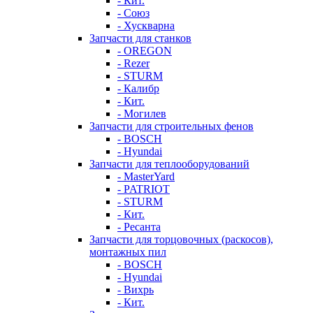
- Кит.
- Союз
- Хускварна
Запчасти для станков
- OREGON
- Rezer
- STURM
- Калибр
- Кит.
- Могилев
Запчасти для строительных фенов
- BOSCH
- Hyundai
Запчасти для теплооборудований
- MasterYard
- PATRIOT
- STURM
- Кит.
- Ресанта
Запчасти для торцовочных (раскосов),
монтажных пил
- BOSCH
- Hyundai
- Вихрь
- Кит.