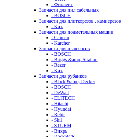
- Фиолент
Запчасти для пил сабельных
- BOSCH
Запчасти для плиткорезов , камнерезов
- Кит.
Запчасти для подметальных машин
- Caiman
- Karcher
Запчасти для пылесосов
- BOSCH
- Briggs &amp; Stratton
- Rezer
- Кит.
Запчасти для рубанков
- Black &amp; Decker
- BOSCH
- DeWalt
- ELITECH
- Hitachi
- Hyundai
- Rebir
- Skil
- STURM
- Вихрь
- ИЖЕВСК