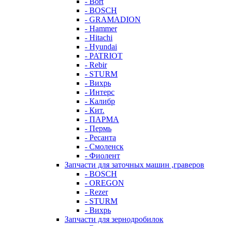
- Bort
- BOSCH
- GRAMADION
- Hammer
- Hitachi
- Hyundai
- PATRIOT
- Rebir
- STURM
- Вихрь
- Интерс
- Калибр
- Кит.
- ПАРМА
- Пермь
- Ресанта
- Смоленск
- Фиолент
Запчасти для заточных машин ,граверов
- BOSCH
- OREGON
- Rezer
- STURM
- Вихрь
Запчасти для зернодробилок