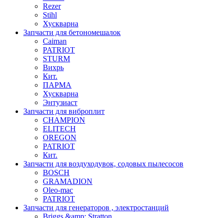
Rezer
Stihl
Хускварна
Запчасти для бетономешалок
Caiman
PATRIOT
STURM
Вихрь
Кит.
ПАРМА
Хускварна
Энтузиаст
Запчасти для виброплит
CHAMPION
ELITECH
OREGON
PATRIOT
Кит.
Запчасти для воздуходувок, содовых пылесосов
BOSCH
GRAMADION
Oleo-mac
PATRIOT
Запчасти для генераторов , электростанций
Briggs &amp; Stratton