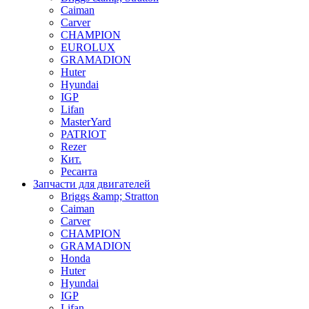
Caiman
Carver
CHAMPION
EUROLUX
GRAMADION
Huter
Hyundai
IGP
Lifan
MasterYard
PATRIOT
Rezer
Кит.
Ресанта
Запчасти для двигателей
Briggs &amp; Stratton
Caiman
Carver
CHAMPION
GRAMADION
Honda
Huter
Hyundai
IGP
Lifan