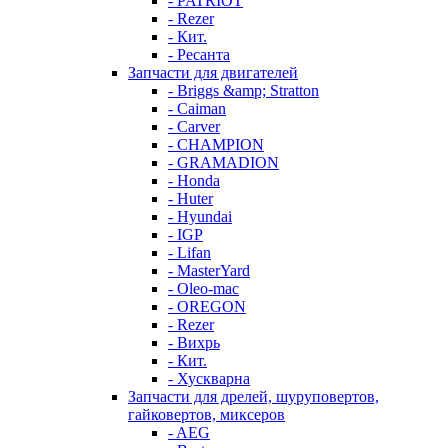
- PATRIOT
- Rezer
- Кит.
- Ресанта
Запчасти для двигателей
- Briggs &amp; Stratton
- Caiman
- Carver
- CHAMPION
- GRAMADION
- Honda
- Huter
- Hyundai
- IGP
- Lifan
- MasterYard
- Oleo-mac
- OREGON
- Rezer
- Вихрь
- Кит.
- Хускварна
Запчасти для дрелей, шуруповертов,
гайковертов, миксеров
- AEG