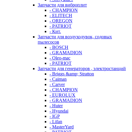
Запчасти для виброплит
- CHAMPION
- ELITECH
- OREGON
- PATRIOT
- Кит.
Запчасти для воздуходувок, содовых
пылесосов
- BOSCH
- GRAMADION
- Oleo-mac
- PATRIOT
Запчасти для генераторов , электростанций
- Briggs &amp; Stratton
- Caiman
- Carver
- CHAMPION
- EUROLUX
- GRAMADION
- Huter
- Hyundai
- IGP
- Lifan
- MasterYard