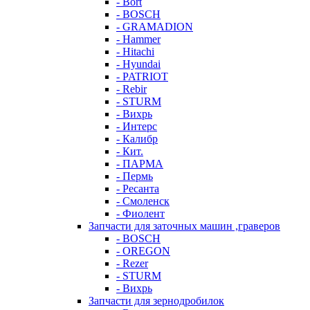
- Bort
- BOSCH
- GRAMADION
- Hammer
- Hitachi
- Hyundai
- PATRIOT
- Rebir
- STURM
- Вихрь
- Интерс
- Калибр
- Кит.
- ПАРМА
- Пермь
- Ресанта
- Смоленск
- Фиолент
Запчасти для заточных машин ,граверов
- BOSCH
- OREGON
- Rezer
- STURM
- Вихрь
Запчасти для зернодробилок