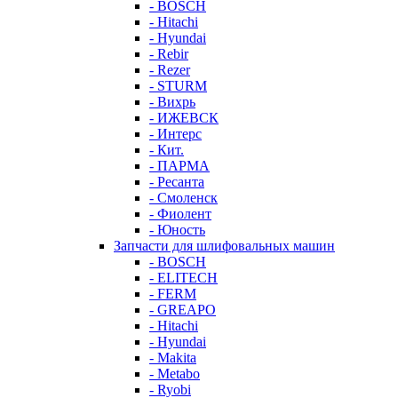
- BOSCH
- Hitachi
- Hyundai
- Rebir
- Rezer
- STURM
- Вихрь
- ИЖЕВСК
- Интерс
- Кит.
- ПАРМА
- Ресанта
- Смоленск
- Фиолент
- Юность
Запчасти для шлифовальных машин
- BOSCH
- ELITECH
- FERM
- GREAPO
- Hitachi
- Hyundai
- Makita
- Metabo
- Ryobi