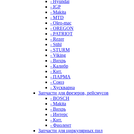
- Hyundai
- IGP
- Makita
- MTD
- Oleo-mac
- OREGON
- PATRIOT
- Rezer
- Stihl
- STURM
- Viking
- Вихрь
- Калибр
- Кит.
- ПАРМА
- Союз
- Хускварна
Запчасти для фрезеров, рейсмусов
- BOSCH
- Makita
- Вихрь
- Интерс
- Кит.
- Фиолент
Запчасти для циркулярных пил