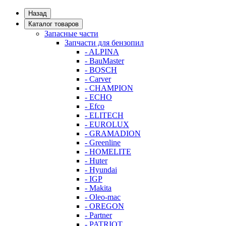
Назад
Каталог товаров
Запасные части
Запчасти для бензопил
- ALPINA
- BauMaster
- BOSCH
- Carver
- CHAMPION
- ECHO
- Efco
- ELITECH
- EUROLUX
- GRAMADION
- Greenline
- HOMELITE
- Huter
- Hyundai
- IGP
- Makita
- Oleo-mac
- OREGON
- Partner
- PATRIOT