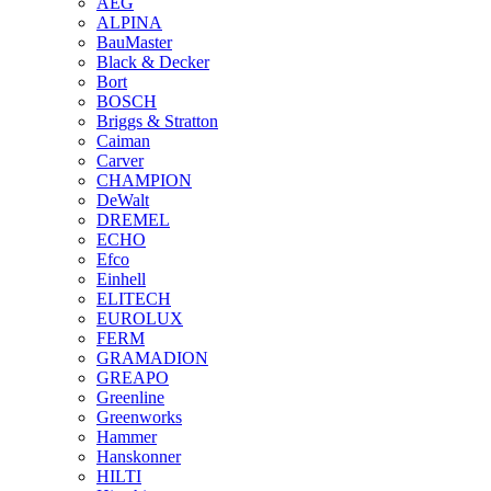
AEG
ALPINA
BauMaster
Black & Decker
Bort
BOSCH
Briggs & Stratton
Caiman
Carver
CHAMPION
DeWalt
DREMEL
ECHO
Efco
Einhell
ELITECH
EUROLUX
FERM
GRAMADION
GREAPO
Greenline
Greenworks
Hammer
Hanskonner
HILTI