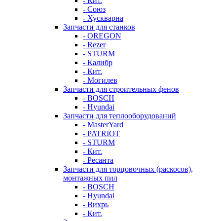
- Кит.
- Союз
- Хускварна
Запчасти для станков
- OREGON
- Rezer
- STURM
- Калибр
- Кит.
- Могилев
Запчасти для строительных фенов
- BOSCH
- Hyundai
Запчасти для теплооборудований
- MasterYard
- PATRIOT
- STURM
- Кит.
- Ресанта
Запчасти для торцовочных (раскосов),
монтажных пил
- BOSCH
- Hyundai
- Вихрь
- Кит.