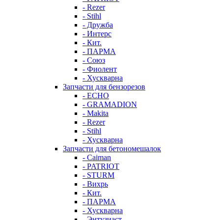
- Rezer
- Stihl
- Дружба
- Интерс
- Кит.
- ПАРМА
- Союз
- Фиолент
- Хускварна
Запчасти для бензорезов
- ECHO
- GRAMADION
- Makita
- Rezer
- Stihl
- Хускварна
Запчасти для бетономешалок
- Caiman
- PATRIOT
- STURM
- Вихрь
- Кит.
- ПАРМА
- Хускварна
- Энтузиаст