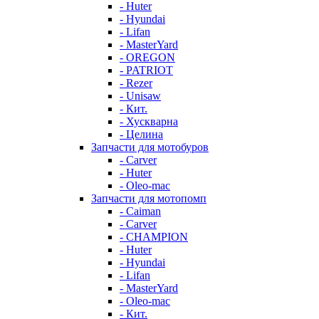
- Huter
- Hyundai
- Lifan
- MasterYard
- OREGON
- PATRIOT
- Rezer
- Unisaw
- Кит.
- Хускварна
- Целина
Запчасти для мотобуров
- Carver
- Huter
- Oleo-mac
Запчасти для мотопомп
- Caiman
- Carver
- CHAMPION
- Huter
- Hyundai
- Lifan
- MasterYard
- Oleo-mac
- Кит.