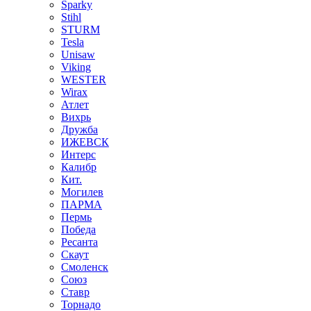
Sparky
Stihl
STURM
Tesla
Unisaw
Viking
WESTER
Wirax
Атлет
Вихрь
Дружба
ИЖЕВСК
Интерс
Калибр
Кит.
Могилев
ПАРМА
Пермь
Победа
Ресанта
Скаут
Смоленск
Союз
Ставр
Торнадо