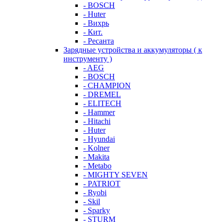
- BOSCH
- Huter
- Вихрь
- Кит.
- Ресанта
Зарядные устройства и аккумуляторы ( к
инструменту )
- AEG
- BOSCH
- CHAMPION
- DREMEL
- ELITECH
- Hammer
- Hitachi
- Huter
- Hyundai
- Kolner
- Makita
- Metabo
- MIGHTY SEVEN
- PATRIOT
- Ryobi
- Skil
- Sparky
- STURM