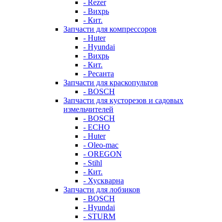
- Rezer
- Вихрь
- Кит.
Запчасти для компрессоров
- Huter
- Hyundai
- Вихрь
- Кит.
- Ресанта
Запчасти для краскопультов
- BOSCH
Запчасти для кусторезов и садовых
измельчителей
- BOSCH
- ECHO
- Huter
- Oleo-mac
- OREGON
- Stihl
- Кит.
- Хускварна
Запчасти для лобзиков
- BOSCH
- Hyundai
- STURM