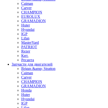
Caiman
Carver
CHAMPION
EUROLUX
GRAMADION
Huter
Hyundai
IGP
Lifan
MasterYard
PATRIOT
Rezer
Кит.
Ресанта
Запчасти для двигателей
Briggs &amp; Stratton
Caiman
Carver
CHAMPION
GRAMADION
Honda
Huter
Hyundai
IGP
Lifan