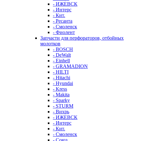
- ИЖЕВСК
- Интерс
- Кит.
- Ресанта
- Смоленск
- Фиолент
Запчасти для перфораторов, отбойных
молотков
- BOSCH
- DeWalt
- Einhell
- GRAMADION
- HILTI
- Hitachi
- Hyundai
- Kress
- Makita
- Sparky
- STURM
- Вихрь
- ИЖЕВСК
- Интерс
- Кит.
- Смоленск
- Союз