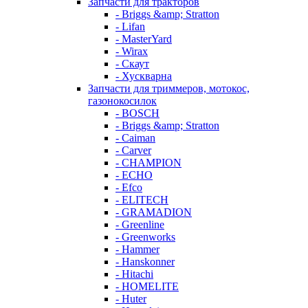
Запчасти для тракторов
- Briggs &amp; Stratton
- Lifan
- MasterYard
- Wirax
- Скаут
- Хускварна
Запчасти для триммеров, мотокос,
газонокосилок
- BOSCH
- Briggs &amp; Stratton
- Caiman
- Carver
- CHAMPION
- ECHO
- Efco
- ELITECH
- GRAMADION
- Greenline
- Greenworks
- Hammer
- Hanskonner
- Hitachi
- HOMELITE
- Huter