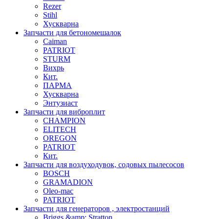
Rezer
Stihl
Хускварна
Запчасти для бетономешалок
Caiman
PATRIOT
STURM
Вихрь
Кит.
ПАРМА
Хускварна
Энтузиаст
Запчасти для виброплит
CHAMPION
ELITECH
OREGON
PATRIOT
Кит.
Запчасти для воздуходувок, содовых пылесосов
BOSCH
GRAMADION
Oleo-mac
PATRIOT
Запчасти для генераторов , электростанций
Briggs &amp; Stratton