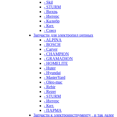
- Skil
- STURM
- Вихрь
- Интерс
- Калибр
- Кит.
- Союз
Запчасти для электропил цепных
- ALPINA
- BOSCH
- Carver
- CHAMPION
- GRAMADION
- HOMELITE
- Huter
- Hyundai
- MasterYard
- Oleo-mac
- Rebir
- Rezer
- STURM
- Интерс
- Кит.
- ПАРМА
Запчасти к электроинструменту , и так далее