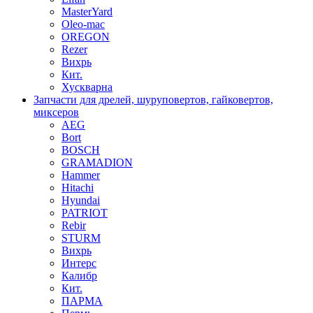
MasterYard
Oleo-mac
OREGON
Rezer
Вихрь
Кит.
Хускварна
Запчасти для дрелей, шуруповертов, гайковертов,
миксеров
AEG
Bort
BOSCH
GRAMADION
Hammer
Hitachi
Hyundai
PATRIOT
Rebir
STURM
Вихрь
Интерс
Калибр
Кит.
ПАРМА