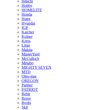
Hitachi
Hobby
HOMELITE
Honda
Huter
Hyundai
IGP
Karcher
Kolner
Kress
Lifan
Makita
MasterYard
McCulloch
Metabo
MIGHTY SEVEN
MTD
Oleo-mac
OREGON
Partner
PATRIOT
Rebir
Rezer
Ryobi
Skil