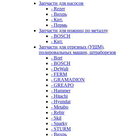
Запчасти для насосов
- Rezer
- Вихрь
- Кит.
- Пермь
Запчасти для ножниц по металлу
- BOSCH
- Кит.
Запчасти для отрезных (УШМ),
полировальных машин, штраборезов
- Bort
- BOSCH
- DeWalt
- FERM
- GRAMADION
- GREAPO
- Hammer
- Hitachi
- Hyundai
- Metabo
- Rebir
- Skil
- Sparky
- STURM
- Вихрь