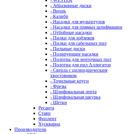
- WESTER
- Абразивные диски
- Вихрь
- Калибр
- Насадки для мультитулов
- Насадки для прямых шлифмашин
- Отбойные насадки
- Пилки для лобзиков
- Пилки для сабельных пил
- Пильные диски
- Полирующие насадки
- Полотна для ленточных пил
- Полотна для пил Аллигатор
- Сверла с цилиндрическим
хвостовиком
- Точильные круги
- Фрезы
- Шлифовальная лента
- Шлифовальная шкурка
- Щетки
Ресанта
Ставр
Фиолент
Хускварна
Производители