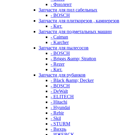
- Фиолент
Запчасти для пил сабельных
- BOSCH
Запчасти для плиткорезов , камнерезов
- Кит.
Запчасти для подметальных машин
- Caiman
- Karcher
Запчасти для пылесосов
- BOSCH
- Briggs &amp; Stratton
- Rezer
- Кит.
Запчасти для рубанков
- Black &amp; Decker
- BOSCH
- DeWalt
- ELITECH
- Hitachi
- Hyundai
- Rebir
- Skil
- STURM
- Вихрь
- ИЖЕВСК