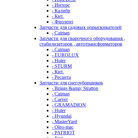
- Интерс
- Калибр
- Кит.
- Фиолент
Запчасти для садовых опрыскивателей
- Caiman
Запчасти для сварочного оборудования ,
стабилизаторов , автотрансформаторов
- Caiman
- EUROLUX
- Huter
- STURM
- Кит.
- Ресанта
Запчасти для снегоуборщиков
- Briggs &amp; Stratton
- Caiman
- Carver
- GRAMADION
- Huter
- Hyundai
- MasterYard
- Oleo-mac
- PATRIOT