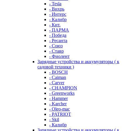
- Tesla
- Вихрь
- Интерс
- Калибр
- Кит.
- ПАРМА
- Победа
- Ресанта
- Союз
- Ставр
- Фиолент
Зарядные устройства и аккумуляторы ( к
садовой техники )
- BOSCH
- Caiman
- Carver
- CHAMPION
- Greenworks
- Hammer
- Karcher
- Oleo-mac
- PATRIOT
- Skil
- Калибр
Зарядные устройства и аккумуляторы ( к