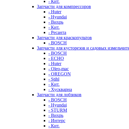
- Кит.
Запчасти для компрессоров
- Huter
- Hyundai
- Вихрь
- Кит.
- Ресанта
Запчасти для краскопультов
- BOSCH
Запчасти для кусторезов и садовых измельчит
- BOSCH
- ECHO
- Huter
- Oleo-mac
- OREGON
- Stihl
- Кит.
- Хускварна
Запчасти для лобзиков
- BOSCH
- Hyundai
- STURM
- Вихрь
- Интерс
- Кит.