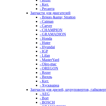
- Rezer
- Кит.
- Ресанта
Запчасти для двигателей
- Briggs &amp; Stratton
- Caiman
- Carver
- CHAMPION
- GRAMADION
- Honda
- Huter
- Hyundai
- IGP
- Lifan
- MasterYard
- Oleo-mac
- OREGON
- Rezer
- Вихрь
- Кит.
- Хускварна
Запчасти для дрелей, шуруповертов, гайковер
- AEG
- Bort
- BOSCH