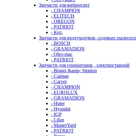
Запчасти для виброплит
- CHAMPION
- ELITECH
- OREGON
- PATRIOT
- Кит.
Запчасти для воздуходувок, содовых пылесос
- BOSCH
- GRAMADION
- Oleo-mac
- PATRIOT
Запчасти для генераторов , электростанций
- Briggs &amp; Stratton
- Caiman
- Carver
- CHAMPION
- EUROLUX
- GRAMADION
- Huter
- Hyundai
- IGP
- Lifan
- MasterYard
- PATRIOT