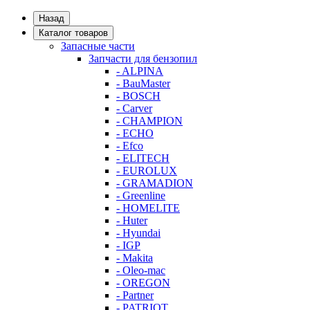
Назад
Каталог товаров
Запасные части
Запчасти для бензопил
- ALPINA
- BauMaster
- BOSCH
- Carver
- CHAMPION
- ECHO
- Efco
- ELITECH
- EUROLUX
- GRAMADION
- Greenline
- HOMELITE
- Huter
- Hyundai
- IGP
- Makita
- Oleo-mac
- OREGON
- Partner
- PATRIOT