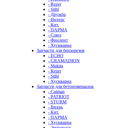
- Rezer
- Stihl
- Дружба
- Интерс
- Кит.
- ПАРМА
- Союз
- Фиолент
- Хускварна
Запчасти для бензорезов
- ECHO
- GRAMADION
- Makita
- Rezer
- Stihl
- Хускварна
Запчасти для бетономешалок
- Caiman
- PATRIOT
- STURM
- Вихрь
- Кит.
- ПАРМА
- Хускварна
- Энтузиаст