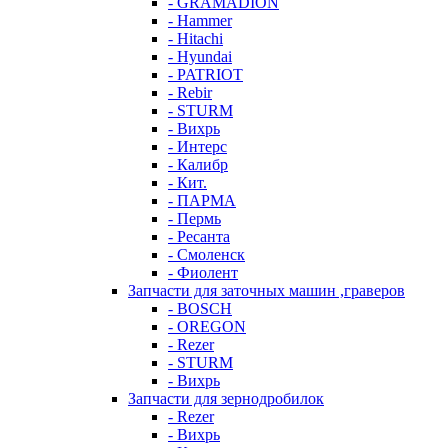
- GRAMADION
- Hammer
- Hitachi
- Hyundai
- PATRIOT
- Rebir
- STURM
- Вихрь
- Интерс
- Калибр
- Кит.
- ПАРМА
- Пермь
- Ресанта
- Смоленск
- Фиолент
Запчасти для заточных машин ,граверов
- BOSCH
- OREGON
- Rezer
- STURM
- Вихрь
Запчасти для зернодробилок
- Rezer
- Вихрь