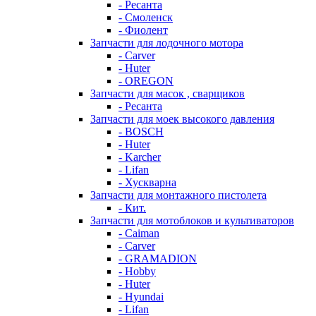
- Ресанта
- Смоленск
- Фиолент
Запчасти для лодочного мотора
- Carver
- Huter
- OREGON
Запчасти для масок , сварщиков
- Ресанта
Запчасти для моек высокого давления
- BOSCH
- Huter
- Karcher
- Lifan
- Хускварна
Запчасти для монтажного пистолета
- Кит.
Запчасти для мотоблоков и культиваторов
- Caiman
- Carver
- GRAMADION
- Hobby
- Huter
- Hyundai
- Lifan