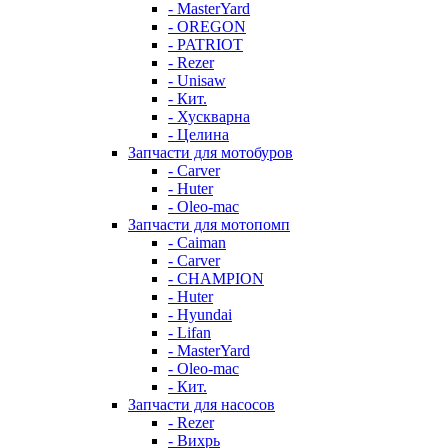
- MasterYard
- OREGON
- PATRIOT
- Rezer
- Unisaw
- Кит.
- Хускварна
- Целина
Запчасти для мотобуров
- Carver
- Huter
- Oleo-mac
Запчасти для мотопомп
- Caiman
- Carver
- CHAMPION
- Huter
- Hyundai
- Lifan
- MasterYard
- Oleo-mac
- Кит.
Запчасти для насосов
- Rezer
- Вихрь