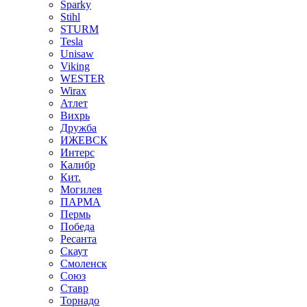
Sparky
Stihl
STURM
Tesla
Unisaw
Viking
WESTER
Wirax
Атлет
Вихрь
Дружба
ИЖЕВСК
Интерс
Калибр
Кит.
Могилев
ПАРМА
Пермь
Победа
Ресанта
Скаут
Смоленск
Союз
Ставр
Торнадо