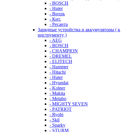
- BOSCH
- Huter
- Вихрь
- Кит.
- Ресанта
Зарядные устройства и аккумуляторы ( к
инструменту )
- AEG
- BOSCH
- CHAMPION
- DREMEL
- ELITECH
- Hammer
- Hitachi
- Huter
- Hyundai
- Kolner
- Makita
- Metabo
- MIGHTY SEVEN
- PATRIOT
- Ryobi
- Skil
- Sparky
- STURM