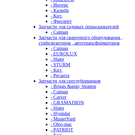
- Интерс
- Калибр
- Кит.
- Фиолент
Запчасти для садовых опрыскивателей
- Caiman
Запчасти для сварочного оборудования ,
стабилизаторов , автотрансформаторов
- Caiman
- EUROLUX
- Huter
- STURM
- Кит.
- Ресанта
Запчасти для снегоуборщиков
- Briggs &amp; Stratton
- Caiman
- Carver
- GRAMADION
- Huter
- Hyundai
- MasterYard
- Oleo-mac
- PATRIOT