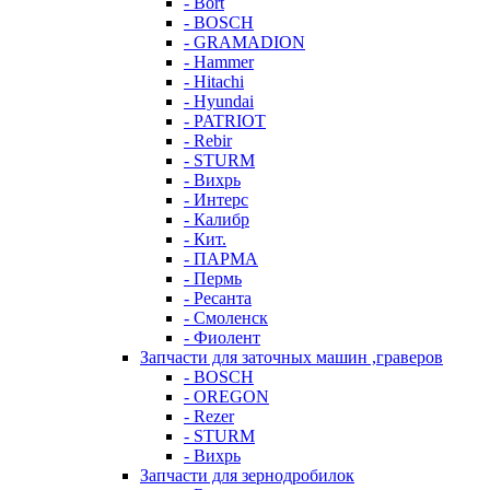
- Bort
- BOSCH
- GRAMADION
- Hammer
- Hitachi
- Hyundai
- PATRIOT
- Rebir
- STURM
- Вихрь
- Интерс
- Калибр
- Кит.
- ПАРМА
- Пермь
- Ресанта
- Смоленск
- Фиолент
Запчасти для заточных машин ,граверов
- BOSCH
- OREGON
- Rezer
- STURM
- Вихрь
Запчасти для зернодробилок