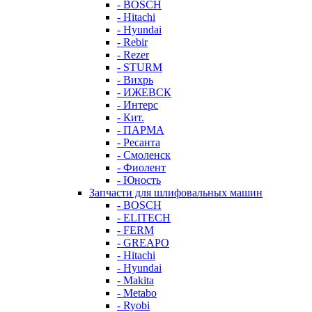
- BOSCH
- Hitachi
- Hyundai
- Rebir
- Rezer
- STURM
- Вихрь
- ИЖЕВСК
- Интерс
- Кит.
- ПАРМА
- Ресанта
- Смоленск
- Фиолент
- Юность
Запчасти для шлифовальных машин
- BOSCH
- ELITECH
- FERM
- GREAPO
- Hitachi
- Hyundai
- Makita
- Metabo
- Ryobi