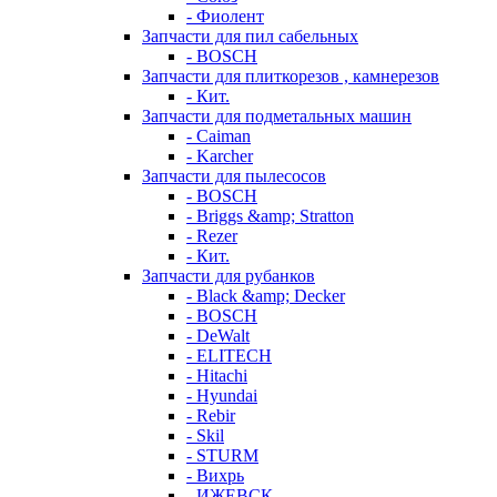
- Фиолент
Запчасти для пил сабельных
- BOSCH
Запчасти для плиткорезов , камнерезов
- Кит.
Запчасти для подметальных машин
- Caiman
- Karcher
Запчасти для пылесосов
- BOSCH
- Briggs &amp; Stratton
- Rezer
- Кит.
Запчасти для рубанков
- Black &amp; Decker
- BOSCH
- DeWalt
- ELITECH
- Hitachi
- Hyundai
- Rebir
- Skil
- STURM
- Вихрь
- ИЖЕВСК