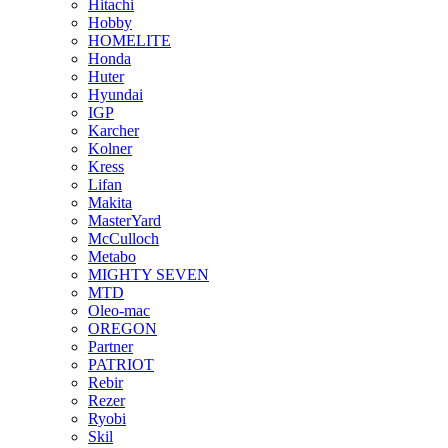
Hitachi
Hobby
HOMELITE
Honda
Huter
Hyundai
IGP
Karcher
Kolner
Kress
Lifan
Makita
MasterYard
McCulloch
Metabo
MIGHTY SEVEN
MTD
Oleo-mac
OREGON
Partner
PATRIOT
Rebir
Rezer
Ryobi
Skil