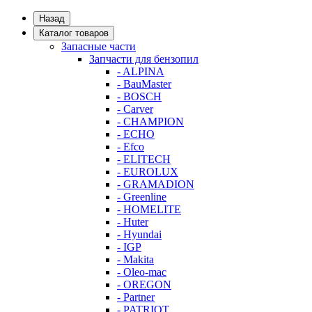
Назад
Каталог товаров
Запасные части
Запчасти для бензопил
- ALPINA
- BauMaster
- BOSCH
- Carver
- CHAMPION
- ECHO
- Efco
- ELITECH
- EUROLUX
- GRAMADION
- Greenline
- HOMELITE
- Huter
- Hyundai
- IGP
- Makita
- Oleo-mac
- OREGON
- Partner
- PATRIOT