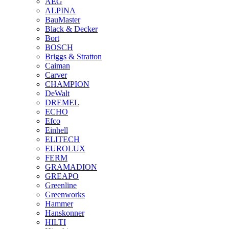
AEG
ALPINA
BauMaster
Black & Decker
Bort
BOSCH
Briggs & Stratton
Caiman
Carver
CHAMPION
DeWalt
DREMEL
ECHO
Efco
Einhell
ELITECH
EUROLUX
FERM
GRAMADION
GREAPO
Greenline
Greenworks
Hammer
Hanskonner
HILTI