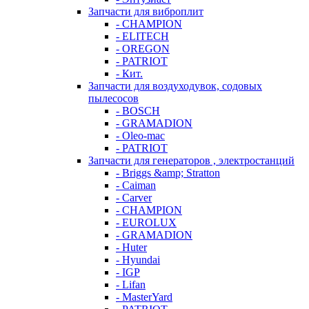
Запчасти для виброплит
- CHAMPION
- ELITECH
- OREGON
- PATRIOT
- Кит.
Запчасти для воздуходувок, содовых
пылесосов
- BOSCH
- GRAMADION
- Oleo-mac
- PATRIOT
Запчасти для генераторов , электростанций
- Briggs &amp; Stratton
- Caiman
- Carver
- CHAMPION
- EUROLUX
- GRAMADION
- Huter
- Hyundai
- IGP
- Lifan
- MasterYard