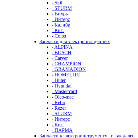
- Skil
- STURM
- Вихрь
- Интерс
- Калибр
- Кит.
- Союз
Запчасти для электропил цепных
- ALPINA
- BOSCH
- Carver
- CHAMPION
- GRAMADION
- HOMELITE
- Huter
- Hyundai
- MasterYard
- Oleo-mac
- Rebir
- Rezer
- STURM
- Интерс
- Кит.
- ПАРМА
Запчасти к электроинструменту , и так далее