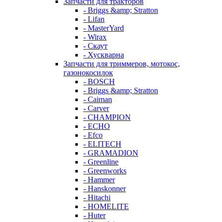
Запчасти для тракторов
- Briggs &amp; Stratton
- Lifan
- MasterYard
- Wirax
- Скаут
- Хускварна
Запчасти для триммеров, мотокос,
газонокосилок
- BOSCH
- Briggs &amp; Stratton
- Caiman
- Carver
- CHAMPION
- ECHO
- Efco
- ELITECH
- GRAMADION
- Greenline
- Greenworks
- Hammer
- Hanskonner
- Hitachi
- HOMELITE
- Huter