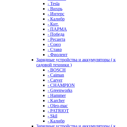
- Tesla
- Вихрь
- Интерс
- Калибр
- Кит.
- ПАРМА
- Победа
- Ресанта
- Союз
- Ставр
- Фиолент
Зарядные устройства и аккумуляторы ( к
садовой техники )
- BOSCH
- Caiman
- Carver
- CHAMPION
- Greenworks
- Hammer
- Karcher
- Oleo-mac
- PATRIOT
- Skil
- Калибр
Зарядные устройства и аккумуляторы ( к