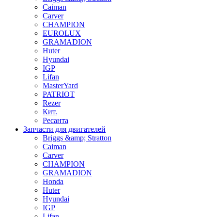
Caiman
Carver
CHAMPION
EUROLUX
GRAMADION
Huter
Hyundai
IGP
Lifan
MasterYard
PATRIOT
Rezer
Кит.
Ресанта
Запчасти для двигателей
Briggs &amp; Stratton
Caiman
Carver
CHAMPION
GRAMADION
Honda
Huter
Hyundai
IGP
Lifan