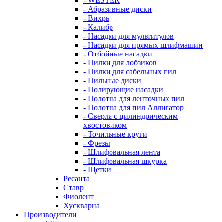
- WESTER
- Абразивные диски
- Вихрь
- Калибр
- Насадки для мультитулов
- Насадки для прямых шлифмашин
- Отбойные насадки
- Пилки для лобзиков
- Пилки для сабельных пил
- Пильные диски
- Полирующие насадки
- Полотна для ленточных пил
- Полотна для пил Аллигатор
- Сверла с цилиндрическим
хвостовиком
- Точильные круги
- Фрезы
- Шлифовальная лента
- Шлифовальная шкурка
- Щетки
Ресанта
Ставр
Фиолент
Хускварна
Производители