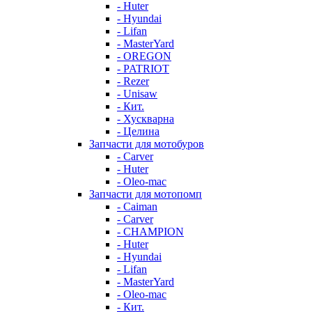
- Huter
- Hyundai
- Lifan
- MasterYard
- OREGON
- PATRIOT
- Rezer
- Unisaw
- Кит.
- Хускварна
- Целина
Запчасти для мотобуров
- Carver
- Huter
- Oleo-mac
Запчасти для мотопомп
- Caiman
- Carver
- CHAMPION
- Huter
- Hyundai
- Lifan
- MasterYard
- Oleo-mac
- Кит.