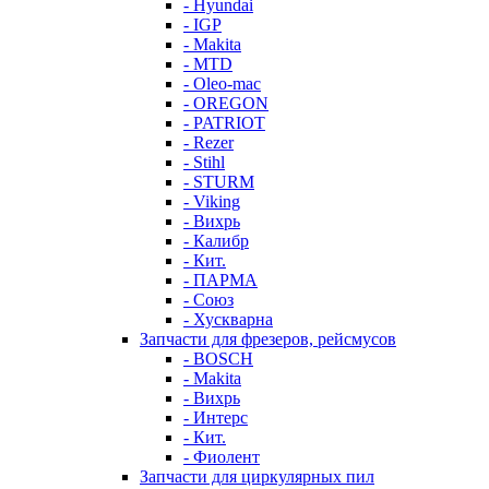
- Hyundai
- IGP
- Makita
- MTD
- Oleo-mac
- OREGON
- PATRIOT
- Rezer
- Stihl
- STURM
- Viking
- Вихрь
- Калибр
- Кит.
- ПАРМА
- Союз
- Хускварна
Запчасти для фрезеров, рейсмусов
- BOSCH
- Makita
- Вихрь
- Интерс
- Кит.
- Фиолент
Запчасти для циркулярных пил