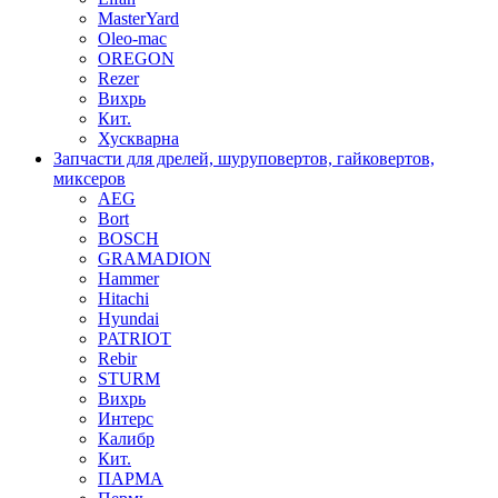
MasterYard
Oleo-mac
OREGON
Rezer
Вихрь
Кит.
Хускварна
Запчасти для дрелей, шуруповертов, гайковертов,
миксеров
AEG
Bort
BOSCH
GRAMADION
Hammer
Hitachi
Hyundai
PATRIOT
Rebir
STURM
Вихрь
Интерс
Калибр
Кит.
ПАРМА