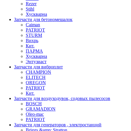
Rezer
Stihl
Хускварна
Запчасти для бетономешалок
Caiman
PATRIOT
STURM
Вихрь
Кит.
ПАРМА
Хускварна
Энтузиаст
Запчасти для виброплит
CHAMPION
ELITECH
OREGON
PATRIOT
Кит.
Запчасти для воздуходувок, содовых пылесосов
BOSCH
GRAMADION
Oleo-mac
PATRIOT
Запчасти для генераторов , электростанций
Briggs &amp; Stratton