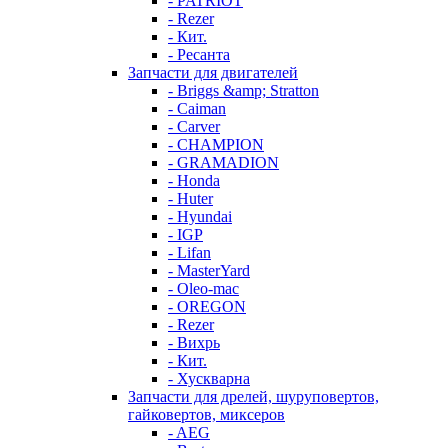
- PATRIOT
- Rezer
- Кит.
- Ресанта
Запчасти для двигателей
- Briggs &amp; Stratton
- Caiman
- Carver
- CHAMPION
- GRAMADION
- Honda
- Huter
- Hyundai
- IGP
- Lifan
- MasterYard
- Oleo-mac
- OREGON
- Rezer
- Вихрь
- Кит.
- Хускварна
Запчасти для дрелей, шуруповертов,
гайковертов, миксеров
- AEG