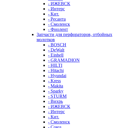
- ИЖЕВСК
- Интерс
- Кит.
- Ресанта
- Смоленск
- Фиолент
Запчасти для перфораторов, отбойных
молотков
- BOSCH
- DeWalt
- Einhell
- GRAMADION
- HILTI
- Hitachi
- Hyundai
- Kress
- Makita
- Sparky
- STURM
- Вихрь
- ИЖЕВСК
- Интерс
- Кит.
- Смоленск
- Союз