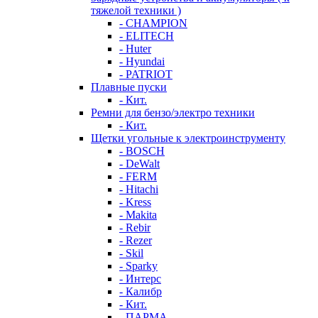
тяжелой техники )
- CHAMPION
- ELITECH
- Huter
- Hyundai
- PATRIOT
Плавные пуски
- Кит.
Ремни для бензо/электро техники
- Кит.
Щетки угольные к электроинструменту
- BOSCH
- DeWalt
- FERM
- Hitachi
- Kress
- Makita
- Rebir
- Rezer
- Skil
- Sparky
- Интерс
- Калибр
- Кит.
- ПАРМА