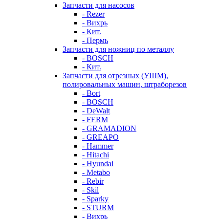
Запчасти для насосов
- Rezer
- Вихрь
- Кит.
- Пермь
Запчасти для ножниц по металлу
- BOSCH
- Кит.
Запчасти для отрезных (УШМ),
полировальных машин, штраборезов
- Bort
- BOSCH
- DeWalt
- FERM
- GRAMADION
- GREAPO
- Hammer
- Hitachi
- Hyundai
- Metabo
- Rebir
- Skil
- Sparky
- STURM
- Вихрь