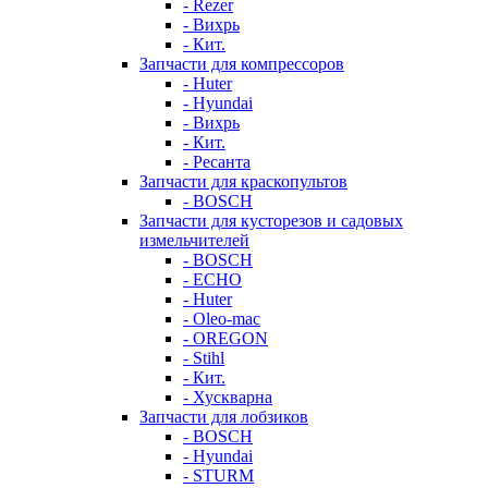
- Rezer
- Вихрь
- Кит.
Запчасти для компрессоров
- Huter
- Hyundai
- Вихрь
- Кит.
- Ресанта
Запчасти для краскопультов
- BOSCH
Запчасти для кусторезов и садовых
измельчителей
- BOSCH
- ECHO
- Huter
- Oleo-mac
- OREGON
- Stihl
- Кит.
- Хускварна
Запчасти для лобзиков
- BOSCH
- Hyundai
- STURM