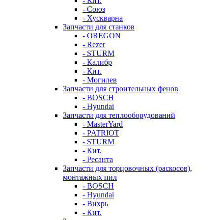
- Кит.
- Союз
- Хускварна
Запчасти для станков
- OREGON
- Rezer
- STURM
- Калибр
- Кит.
- Могилев
Запчасти для строительных фенов
- BOSCH
- Hyundai
Запчасти для теплооборудований
- MasterYard
- PATRIOT
- STURM
- Кит.
- Ресанта
Запчасти для торцовочных (раскосов),
монтажных пил
- BOSCH
- Hyundai
- Вихрь
- Кит.