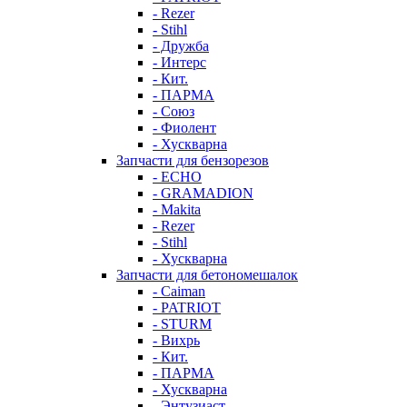
- Rezer
- Stihl
- Дружба
- Интерс
- Кит.
- ПАРМА
- Союз
- Фиолент
- Хускварна
Запчасти для бензорезов
- ECHO
- GRAMADION
- Makita
- Rezer
- Stihl
- Хускварна
Запчасти для бетономешалок
- Caiman
- PATRIOT
- STURM
- Вихрь
- Кит.
- ПАРМА
- Хускварна
- Энтузиаст