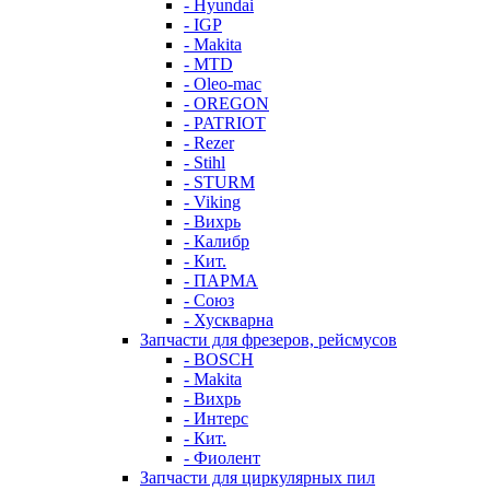
- Hyundai
- IGP
- Makita
- MTD
- Oleo-mac
- OREGON
- PATRIOT
- Rezer
- Stihl
- STURM
- Viking
- Вихрь
- Калибр
- Кит.
- ПАРМА
- Союз
- Хускварна
Запчасти для фрезеров, рейсмусов
- BOSCH
- Makita
- Вихрь
- Интерс
- Кит.
- Фиолент
Запчасти для циркулярных пил