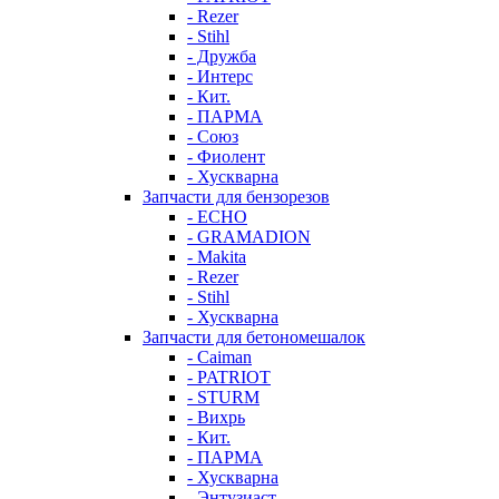
- Rezer
- Stihl
- Дружба
- Интерс
- Кит.
- ПАРМА
- Союз
- Фиолент
- Хускварна
Запчасти для бензорезов
- ECHO
- GRAMADION
- Makita
- Rezer
- Stihl
- Хускварна
Запчасти для бетономешалок
- Caiman
- PATRIOT
- STURM
- Вихрь
- Кит.
- ПАРМА
- Хускварна
- Энтузиаст