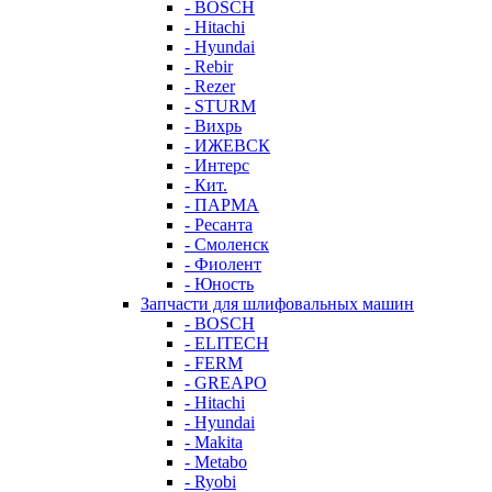
- BOSCH
- Hitachi
- Hyundai
- Rebir
- Rezer
- STURM
- Вихрь
- ИЖЕВСК
- Интерс
- Кит.
- ПАРМА
- Ресанта
- Смоленск
- Фиолент
- Юность
Запчасти для шлифовальных машин
- BOSCH
- ELITECH
- FERM
- GREAPO
- Hitachi
- Hyundai
- Makita
- Metabo
- Ryobi