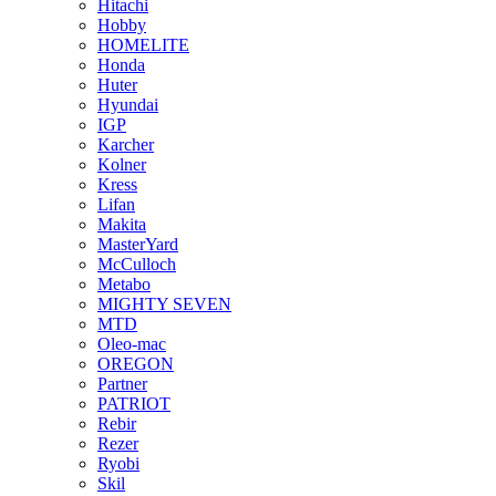
Hitachi
Hobby
HOMELITE
Honda
Huter
Hyundai
IGP
Karcher
Kolner
Kress
Lifan
Makita
MasterYard
McCulloch
Metabo
MIGHTY SEVEN
MTD
Oleo-mac
OREGON
Partner
PATRIOT
Rebir
Rezer
Ryobi
Skil