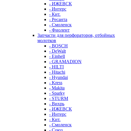
- ИЖЕВСК
- Интерс
- Кит.
- Ресанта
- Смоленск
- Фиолент
Запчасти для перфораторов, отбойных
молотков
- BOSCH
- DeWalt
- Einhell
- GRAMADION
- HILTI
- Hitachi
- Hyundai
- Kress
- Makita
- Sparky
- STURM
- Вихрь
- ИЖЕВСК
- Интерс
- Кит.
- Смоленск
- Союз