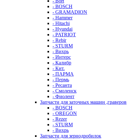
- Bort
- BOSCH
- GRAMADION
- Hammer
- Hitachi
- Hyundai
- PATRIOT
- Rebir
- STURM
- Вихрь
- Интерс
- Калибр
- Кит.
- ПАРМА
- Пермь
- Ресанта
- Смоленск
- Фиолент
Запчасти для заточных машин ,граверов
- BOSCH
- OREGON
- Rezer
- STURM
- Вихрь
Запчасти для зернодробилок