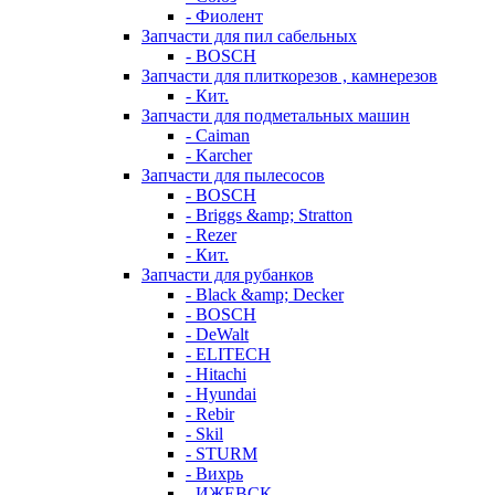
- Фиолент
Запчасти для пил сабельных
- BOSCH
Запчасти для плиткорезов , камнерезов
- Кит.
Запчасти для подметальных машин
- Caiman
- Karcher
Запчасти для пылесосов
- BOSCH
- Briggs &amp; Stratton
- Rezer
- Кит.
Запчасти для рубанков
- Black &amp; Decker
- BOSCH
- DeWalt
- ELITECH
- Hitachi
- Hyundai
- Rebir
- Skil
- STURM
- Вихрь
- ИЖЕВСК