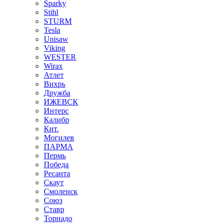
Sparky
Stihl
STURM
Tesla
Unisaw
Viking
WESTER
Wirax
Атлет
Вихрь
Дружба
ИЖЕВСК
Интерс
Калибр
Кит.
Могилев
ПАРМА
Пермь
Победа
Ресанта
Скаут
Смоленск
Союз
Ставр
Торнадо