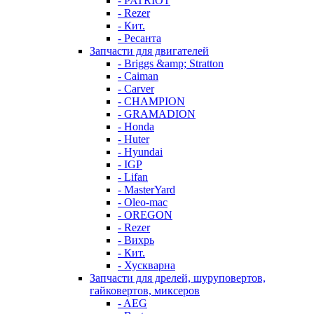
- PATRIOT
- Rezer
- Кит.
- Ресанта
Запчасти для двигателей
- Briggs &amp; Stratton
- Caiman
- Carver
- CHAMPION
- GRAMADION
- Honda
- Huter
- Hyundai
- IGP
- Lifan
- MasterYard
- Oleo-mac
- OREGON
- Rezer
- Вихрь
- Кит.
- Хускварна
Запчасти для дрелей, шуруповертов,
гайковертов, миксеров
- AEG