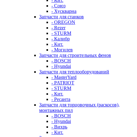
- Кит.
- Союз
- Хускварна
Запчасти для станков
- OREGON
- Rezer
- STURM
- Калибр
- Кит.
- Могилев
Запчасти для строительных фенов
- BOSCH
- Hyundai
Запчасти для теплооборудований
- MasterYard
- PATRIOT
- STURM
- Кит.
- Ресанта
Запчасти для торцовочных (раскосов),
монтажных пил
- BOSCH
- Hyundai
- Вихрь
- Кит.