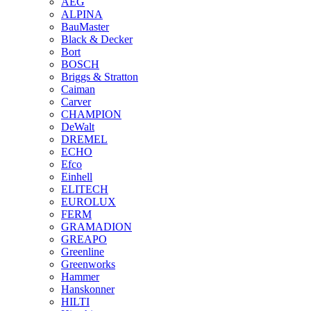
AEG
ALPINA
BauMaster
Black & Decker
Bort
BOSCH
Briggs & Stratton
Caiman
Carver
CHAMPION
DeWalt
DREMEL
ECHO
Efco
Einhell
ELITECH
EUROLUX
FERM
GRAMADION
GREAPO
Greenline
Greenworks
Hammer
Hanskonner
HILTI