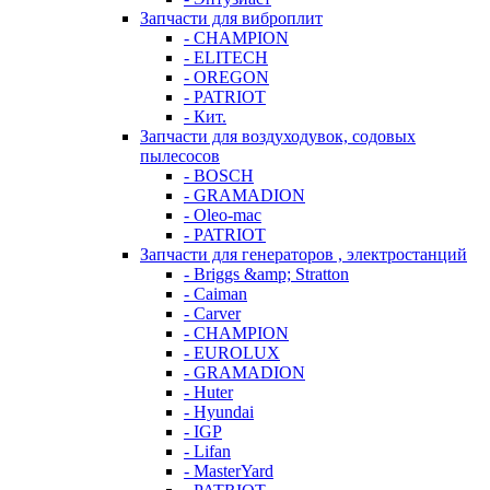
Запчасти для виброплит
- CHAMPION
- ELITECH
- OREGON
- PATRIOT
- Кит.
Запчасти для воздуходувок, содовых
пылесосов
- BOSCH
- GRAMADION
- Oleo-mac
- PATRIOT
Запчасти для генераторов , электростанций
- Briggs &amp; Stratton
- Caiman
- Carver
- CHAMPION
- EUROLUX
- GRAMADION
- Huter
- Hyundai
- IGP
- Lifan
- MasterYard