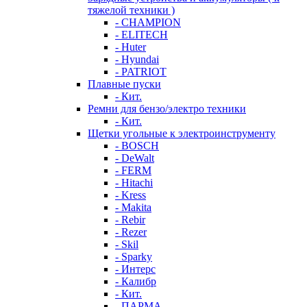
тяжелой техники )
- CHAMPION
- ELITECH
- Huter
- Hyundai
- PATRIOT
Плавные пуски
- Кит.
Ремни для бензо/электро техники
- Кит.
Щетки угольные к электроинструменту
- BOSCH
- DeWalt
- FERM
- Hitachi
- Kress
- Makita
- Rebir
- Rezer
- Skil
- Sparky
- Интерс
- Калибр
- Кит.
- ПАРМА