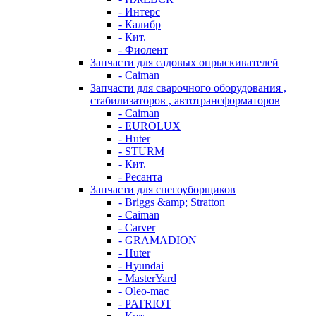
- Интерс
- Калибр
- Кит.
- Фиолент
Запчасти для садовых опрыскивателей
- Caiman
Запчасти для сварочного оборудования ,
стабилизаторов , автотрансформаторов
- Caiman
- EUROLUX
- Huter
- STURM
- Кит.
- Ресанта
Запчасти для снегоуборщиков
- Briggs &amp; Stratton
- Caiman
- Carver
- GRAMADION
- Huter
- Hyundai
- MasterYard
- Oleo-mac
- PATRIOT