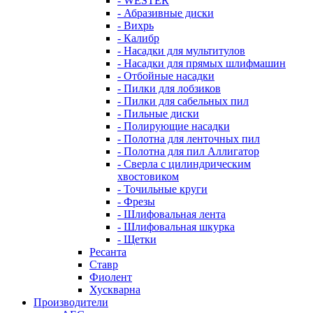
- WESTER
- Абразивные диски
- Вихрь
- Калибр
- Насадки для мультитулов
- Насадки для прямых шлифмашин
- Отбойные насадки
- Пилки для лобзиков
- Пилки для сабельных пил
- Пильные диски
- Полирующие насадки
- Полотна для ленточных пил
- Полотна для пил Аллигатор
- Сверла с цилиндрическим
хвостовиком
- Точильные круги
- Фрезы
- Шлифовальная лента
- Шлифовальная шкурка
- Щетки
Ресанта
Ставр
Фиолент
Хускварна
Производители