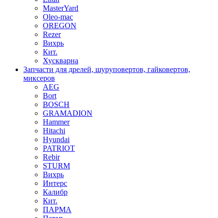
MasterYard
Oleo-mac
OREGON
Rezer
Вихрь
Кит.
Хускварна
Запчасти для дрелей, шуруповертов, гайковертов,
миксеров
AEG
Bort
BOSCH
GRAMADION
Hammer
Hitachi
Hyundai
PATRIOT
Rebir
STURM
Вихрь
Интерс
Калибр
Кит.
ПАРМА