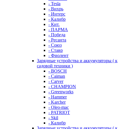
- Tesla
- Вихрь
- Интерс
- Калибр
- Кит.
- ПАРМА
- Победа
- Ресанта
- Союз
- Ставр
- Фиолент
Зарядные устройства и аккумуляторы ( к
садовой техники )
- BOSCH
- Caiman
- Carver
- CHAMPION
- Greenworks
- Hammer
- Karcher
- Oleo-mac
- PATRIOT
- Skil
- Калибр
Зарядные устройства и аккумуляторы ( к