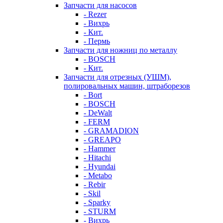
Запчасти для насосов
- Rezer
- Вихрь
- Кит.
- Пермь
Запчасти для ножниц по металлу
- BOSCH
- Кит.
Запчасти для отрезных (УШМ),
полировальных машин, штраборезов
- Bort
- BOSCH
- DeWalt
- FERM
- GRAMADION
- GREAPO
- Hammer
- Hitachi
- Hyundai
- Metabo
- Rebir
- Skil
- Sparky
- STURM
- Вихрь