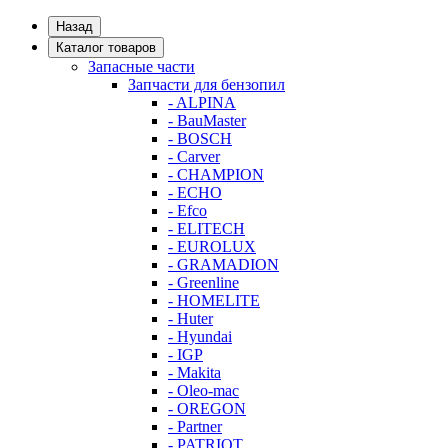
Назад
Каталог товаров
Запасные части
Запчасти для бензопил
- ALPINA
- BauMaster
- BOSCH
- Carver
- CHAMPION
- ECHO
- Efco
- ELITECH
- EUROLUX
- GRAMADION
- Greenline
- HOMELITE
- Huter
- Hyundai
- IGP
- Makita
- Oleo-mac
- OREGON
- Partner
- PATRIOT