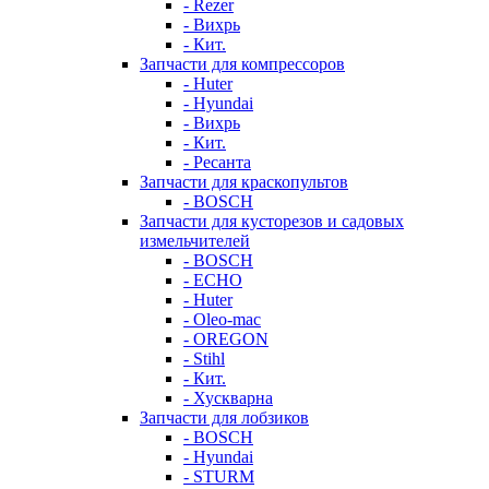
- Rezer
- Вихрь
- Кит.
Запчасти для компрессоров
- Huter
- Hyundai
- Вихрь
- Кит.
- Ресанта
Запчасти для краскопультов
- BOSCH
Запчасти для кусторезов и садовых
измельчителей
- BOSCH
- ECHO
- Huter
- Oleo-mac
- OREGON
- Stihl
- Кит.
- Хускварна
Запчасти для лобзиков
- BOSCH
- Hyundai
- STURM