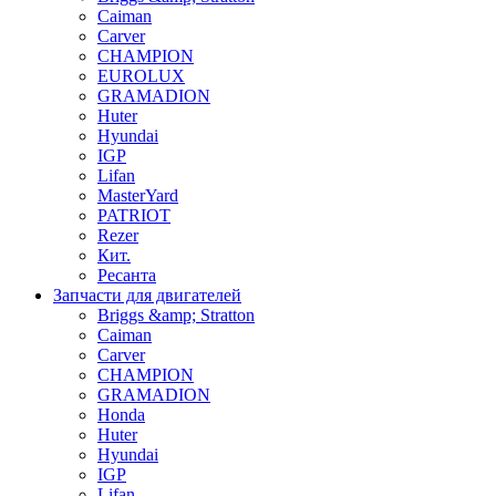
Caiman
Carver
CHAMPION
EUROLUX
GRAMADION
Huter
Hyundai
IGP
Lifan
MasterYard
PATRIOT
Rezer
Кит.
Ресанта
Запчасти для двигателей
Briggs &amp; Stratton
Caiman
Carver
CHAMPION
GRAMADION
Honda
Huter
Hyundai
IGP
Lifan