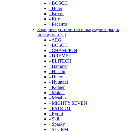
- BOSCH
- Huter
- Вихрь
- Кит.
- Ресанта
Зарядные устройства и аккумуляторы ( к
инструменту )
- AEG
- BOSCH
- CHAMPION
- DREMEL
- ELITECH
- Hammer
- Hitachi
- Huter
- Hyundai
- Kolner
- Makita
- Metabo
- MIGHTY SEVEN
- PATRIOT
- Ryobi
- Skil
- Sparky
- STURM