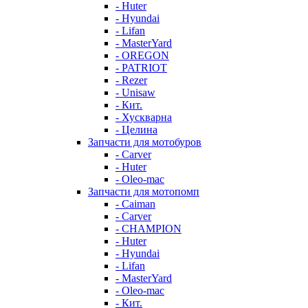
- Huter
- Hyundai
- Lifan
- MasterYard
- OREGON
- PATRIOT
- Rezer
- Unisaw
- Кит.
- Хускварна
- Целина
Запчасти для мотобуров
- Carver
- Huter
- Oleo-mac
Запчасти для мотопомп
- Caiman
- Carver
- CHAMPION
- Huter
- Hyundai
- Lifan
- MasterYard
- Oleo-mac
- Кит.