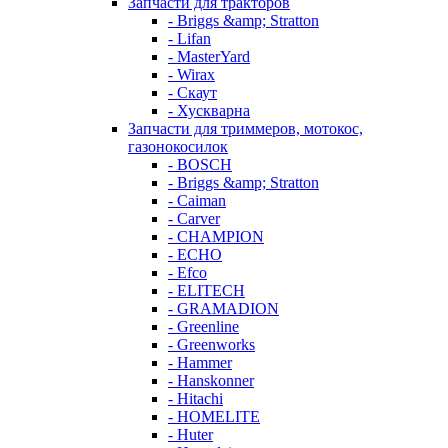
Запчасти для тракторов
- Briggs &amp; Stratton
- Lifan
- MasterYard
- Wirax
- Скаут
- Хускварна
Запчасти для триммеров, мотокос,
газонокосилок
- BOSCH
- Briggs &amp; Stratton
- Caiman
- Carver
- CHAMPION
- ECHO
- Efco
- ELITECH
- GRAMADION
- Greenline
- Greenworks
- Hammer
- Hanskonner
- Hitachi
- HOMELITE
- Huter