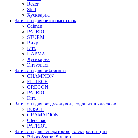
Rezer
Stihl
Хускварна
Запчасти для бетономешалок
Caiman
PATRIOT
STURM
Вихрь
Кит.
ПАРМА
Хускварна
Энтузиаст
Запчасти для виброплит
CHAMPION
ELITECH
OREGON
PATRIOT
Кит.
Запчасти для воздуходувок, содовых пылесосов
BOSCH
GRAMADION
Oleo-mac
PATRIOT
Запчасти для генераторов , электростанций
Briggs &amp; Stratton