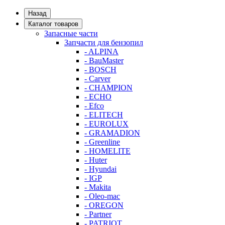
Назад
Каталог товаров
Запасные части
Запчасти для бензопил
- ALPINA
- BauMaster
- BOSCH
- Carver
- CHAMPION
- ECHO
- Efco
- ELITECH
- EUROLUX
- GRAMADION
- Greenline
- HOMELITE
- Huter
- Hyundai
- IGP
- Makita
- Oleo-mac
- OREGON
- Partner
- PATRIOT