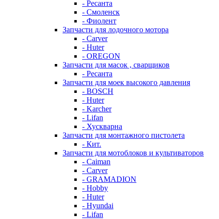
- Ресанта
- Смоленск
- Фиолент
Запчасти для лодочного мотора
- Carver
- Huter
- OREGON
Запчасти для масок , сварщиков
- Ресанта
Запчасти для моек высокого давления
- BOSCH
- Huter
- Karcher
- Lifan
- Хускварна
Запчасти для монтажного пистолета
- Кит.
Запчасти для мотоблоков и культиваторов
- Caiman
- Carver
- GRAMADION
- Hobby
- Huter
- Hyundai
- Lifan