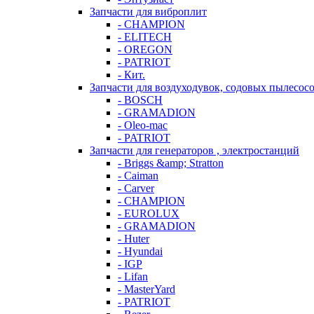
Запчасти для виброплит
- CHAMPION
- ELITECH
- OREGON
- PATRIOT
- Кит.
Запчасти для воздуходувок, содовых пылесос
- BOSCH
- GRAMADION
- Oleo-mac
- PATRIOT
Запчасти для генераторов , электростанций
- Briggs &amp; Stratton
- Caiman
- Carver
- CHAMPION
- EUROLUX
- GRAMADION
- Huter
- Hyundai
- IGP
- Lifan
- MasterYard
- PATRIOT