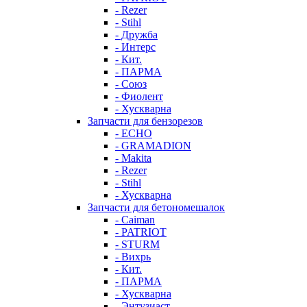
- Rezer
- Stihl
- Дружба
- Интерс
- Кит.
- ПАРМА
- Союз
- Фиолент
- Хускварна
Запчасти для бензорезов
- ECHO
- GRAMADION
- Makita
- Rezer
- Stihl
- Хускварна
Запчасти для бетономешалок
- Caiman
- PATRIOT
- STURM
- Вихрь
- Кит.
- ПАРМА
- Хускварна
- Энтузиаст