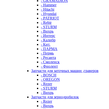
- GRAMADION
- Hammer
- Hitachi
- Hyundai
- PATRIOT
- Rebir
- STURM
- Вихрь
- Интерс
- Калибр
- Кит.
- ПАРМА
- Пермь
- Ресанта
- Смоленск
- Фиолент
Запчасти для заточных машин ,граверов
- BOSCH
- OREGON
- Rezer
- STURM
- Вихрь
Запчасти для зернодробилок
- Rezer
- Вихрь