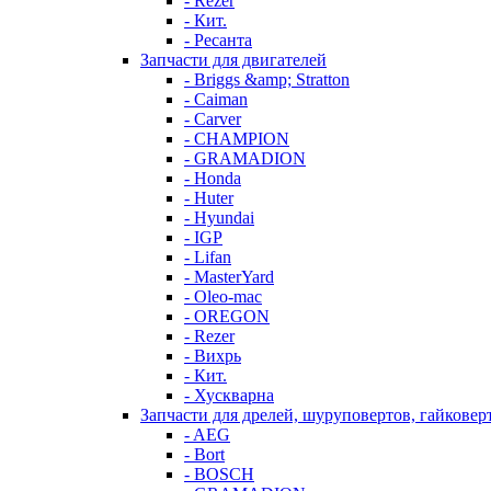
- Rezer
- Кит.
- Ресанта
Запчасти для двигателей
- Briggs &amp; Stratton
- Caiman
- Carver
- CHAMPION
- GRAMADION
- Honda
- Huter
- Hyundai
- IGP
- Lifan
- MasterYard
- Oleo-mac
- OREGON
- Rezer
- Вихрь
- Кит.
- Хускварна
Запчасти для дрелей, шуруповертов, гайковер
- AEG
- Bort
- BOSCH