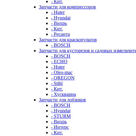
- Кит.
Запчасти для компрессоров
- Huter
- Hyundai
- Вихрь
- Кит.
- Ресанта
Запчасти для краскопультов
- BOSCH
Запчасти для кусторезов и садовых измельчит
- BOSCH
- ECHO
- Huter
- Oleo-mac
- OREGON
- Stihl
- Кит.
- Хускварна
Запчасти для лобзиков
- BOSCH
- Hyundai
- STURM
- Вихрь
- Интерс
- Кит.