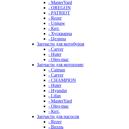
- MasterYard
- OREGON
- PATRIOT
- Rezer
- Unisaw
- Кит.
- Хускварна
- Целина
Запчасти для мотобуров
- Carver
- Huter
- Oleo-mac
Запчасти для мотопомп
- Caiman
- Carver
- CHAMPION
- Huter
- Hyundai
- Lifan
- MasterYard
- Oleo-mac
- Кит.
Запчасти для насосов
- Rezer
- Вихрь