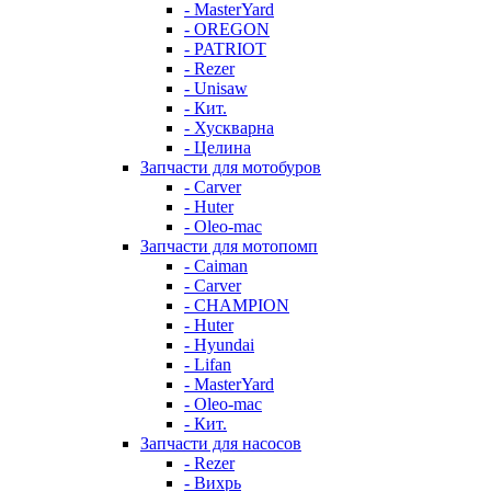
- MasterYard
- OREGON
- PATRIOT
- Rezer
- Unisaw
- Кит.
- Хускварна
- Целина
Запчасти для мотобуров
- Carver
- Huter
- Oleo-mac
Запчасти для мотопомп
- Caiman
- Carver
- CHAMPION
- Huter
- Hyundai
- Lifan
- MasterYard
- Oleo-mac
- Кит.
Запчасти для насосов
- Rezer
- Вихрь