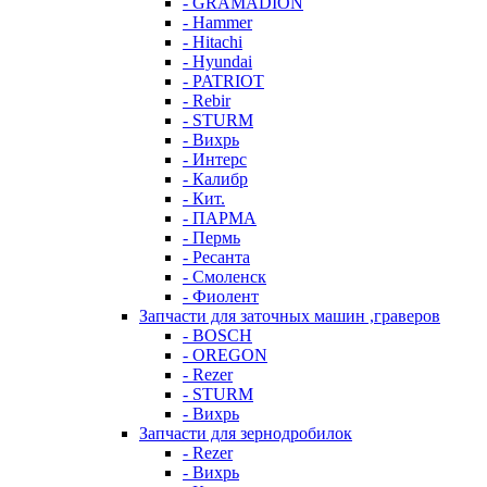
- GRAMADION
- Hammer
- Hitachi
- Hyundai
- PATRIOT
- Rebir
- STURM
- Вихрь
- Интерс
- Калибр
- Кит.
- ПАРМА
- Пермь
- Ресанта
- Смоленск
- Фиолент
Запчасти для заточных машин ,граверов
- BOSCH
- OREGON
- Rezer
- STURM
- Вихрь
Запчасти для зернодробилок
- Rezer
- Вихрь