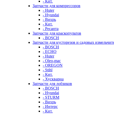
- Кит.
Запчасти для компрессоров
- Huter
- Hyundai
- Вихрь
- Кит.
- Ресанта
Запчасти для краскопультов
- BOSCH
Запчасти для кусторезов и садовых измельчит
- BOSCH
- ECHO
- Huter
- Oleo-mac
- OREGON
- Stihl
- Кит.
- Хускварна
Запчасти для лобзиков
- BOSCH
- Hyundai
- STURM
- Вихрь
- Интерс
- Кит.