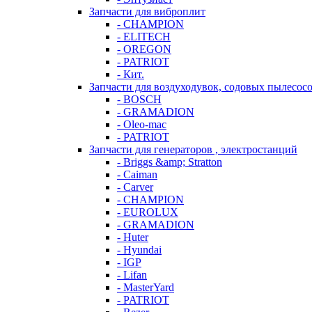
Запчасти для виброплит
- CHAMPION
- ELITECH
- OREGON
- PATRIOT
- Кит.
Запчасти для воздуходувок, содовых пылесос
- BOSCH
- GRAMADION
- Oleo-mac
- PATRIOT
Запчасти для генераторов , электростанций
- Briggs &amp; Stratton
- Caiman
- Carver
- CHAMPION
- EUROLUX
- GRAMADION
- Huter
- Hyundai
- IGP
- Lifan
- MasterYard
- PATRIOT