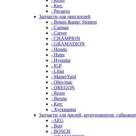
- Rezer
- Кит.
- Ресанта
Запчасти для двигателей
- Briggs &amp; Stratton
- Caiman
- Carver
- CHAMPION
- GRAMADION
- Honda
- Huter
- Hyundai
- IGP
- Lifan
- MasterYard
- Oleo-mac
- OREGON
- Rezer
- Вихрь
- Кит.
- Хускварна
Запчасти для дрелей, шуруповертов, гайковер
- AEG
- Bort
- BOSCH