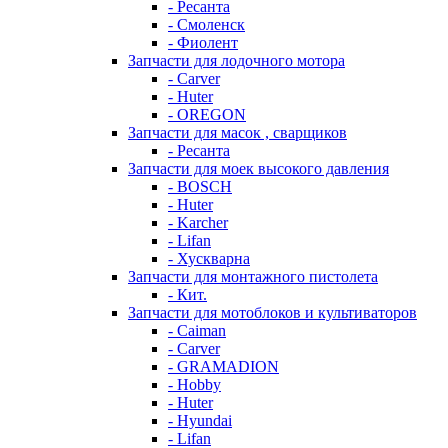
- Ресанта
- Смоленск
- Фиолент
Запчасти для лодочного мотора
- Carver
- Huter
- OREGON
Запчасти для масок , сварщиков
- Ресанта
Запчасти для моек высокого давления
- BOSCH
- Huter
- Karcher
- Lifan
- Хускварна
Запчасти для монтажного пистолета
- Кит.
Запчасти для мотоблоков и культиваторов
- Caiman
- Carver
- GRAMADION
- Hobby
- Huter
- Hyundai
- Lifan