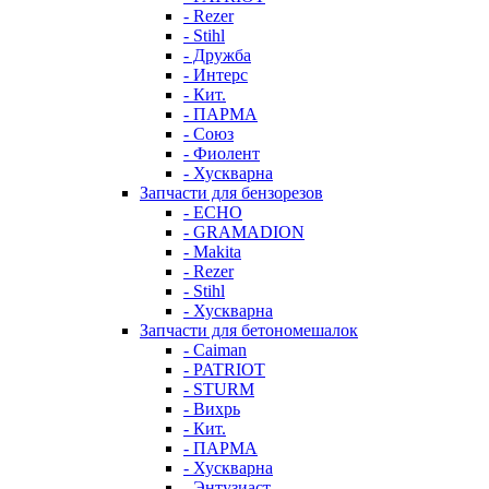
- Rezer
- Stihl
- Дружба
- Интерс
- Кит.
- ПАРМА
- Союз
- Фиолент
- Хускварна
Запчасти для бензорезов
- ECHO
- GRAMADION
- Makita
- Rezer
- Stihl
- Хускварна
Запчасти для бетономешалок
- Caiman
- PATRIOT
- STURM
- Вихрь
- Кит.
- ПАРМА
- Хускварна
- Энтузиаст