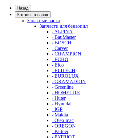
Назад
Каталог товаров
Запасные части
Запчасти для бензопил
- ALPINA
- BauMaster
- BOSCH
- Carver
- CHAMPION
- ECHO
- Efco
- ELITECH
- EUROLUX
- GRAMADION
- Greenline
- HOMELITE
- Huter
- Hyundai
- IGP
- Makita
- Oleo-mac
- OREGON
- Partner
- PATRIOT