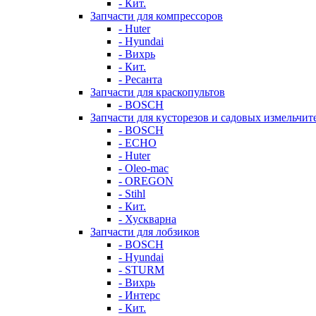
- Кит.
Запчасти для компрессоров
- Huter
- Hyundai
- Вихрь
- Кит.
- Ресанта
Запчасти для краскопультов
- BOSCH
Запчасти для кусторезов и садовых измельчит
- BOSCH
- ECHO
- Huter
- Oleo-mac
- OREGON
- Stihl
- Кит.
- Хускварна
Запчасти для лобзиков
- BOSCH
- Hyundai
- STURM
- Вихрь
- Интерс
- Кит.