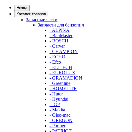
Назад
Каталог товаров
Запасные части
Запчасти для бензопил
- ALPINA
- BauMaster
- BOSCH
- Carver
- CHAMPION
- ECHO
- Efco
- ELITECH
- EUROLUX
- GRAMADION
- Greenline
- HOMELITE
- Huter
- Hyundai
- IGP
- Makita
- Oleo-mac
- OREGON
- Partner
- PATRIOT