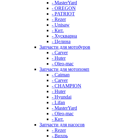
- MasterYard
- OREGON
- PATRIOT
- Rezer
- Unisaw
- Кит.
- Хускварна
- Целина
Запчасти для мотобуров
- Carver
- Huter
- Oleo-mac
Запчасти для мотопомп
- Caiman
- Carver
- CHAMPION
- Huter
- Hyundai
- Lifan
- MasterYard
- Oleo-mac
- Кит.
Запчасти для насосов
- Rezer
- Вихрь