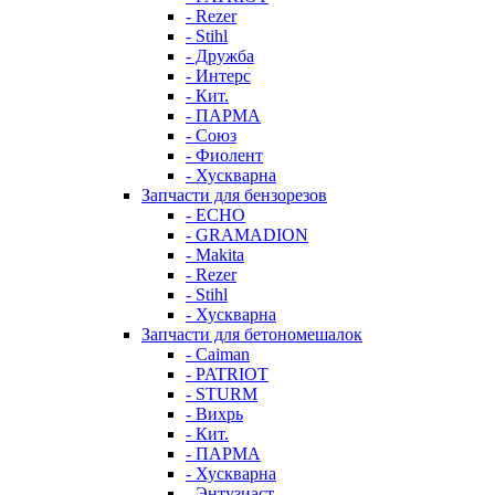
- Rezer
- Stihl
- Дружба
- Интерс
- Кит.
- ПАРМА
- Союз
- Фиолент
- Хускварна
Запчасти для бензорезов
- ECHO
- GRAMADION
- Makita
- Rezer
- Stihl
- Хускварна
Запчасти для бетономешалок
- Caiman
- PATRIOT
- STURM
- Вихрь
- Кит.
- ПАРМА
- Хускварна
- Энтузиаст