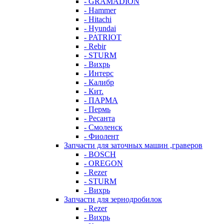
- GRAMADION
- Hammer
- Hitachi
- Hyundai
- PATRIOT
- Rebir
- STURM
- Вихрь
- Интерс
- Калибр
- Кит.
- ПАРМА
- Пермь
- Ресанта
- Смоленск
- Фиолент
Запчасти для заточных машин ,граверов
- BOSCH
- OREGON
- Rezer
- STURM
- Вихрь
Запчасти для зернодробилок
- Rezer
- Вихрь