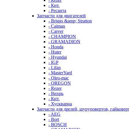
- Rezer
- Кит.
- Ресанта
Запчасти для двигателей
- Briggs &amp; Stratton
- Caiman
- Carver
- CHAMPION
- GRAMADION
- Honda
- Huter
- Hyundai
- IGP
- Lifan
- MasterYard
- Oleo-mac
- OREGON
- Rezer
- Вихрь
- Кит.
- Хускварна
Запчасти для дрелей, шуруповертов, гайковер
- AEG
- Bort
- BOSCH