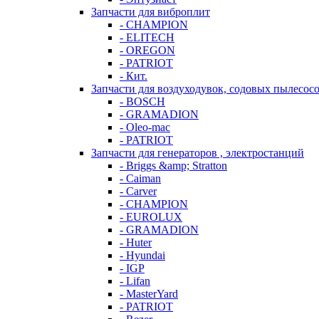
Запчасти для виброплит
- CHAMPION
- ELITECH
- OREGON
- PATRIOT
- Кит.
Запчасти для воздуходувок, содовых пылесос
- BOSCH
- GRAMADION
- Oleo-mac
- PATRIOT
Запчасти для генераторов , электростанций
- Briggs &amp; Stratton
- Caiman
- Carver
- CHAMPION
- EUROLUX
- GRAMADION
- Huter
- Hyundai
- IGP
- Lifan
- MasterYard
- PATRIOT