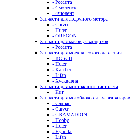
- Ресанта
- Смоленск
- Фиолент
Запчасти для лодочного мотора
- Carver
- Huter
- OREGON
Запчасти для масок , сварщиков
- Ресанта
Запчасти для моек высокого давления
- BOSCH
- Huter
- Karcher
- Lifan
- Хускварна
Запчасти для монтажного пистолета
- Кит.
Запчасти для мотоблоков и культиваторов
- Caiman
- Carver
- GRAMADION
- Hobby
- Huter
- Hyundai
- Lifan