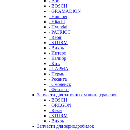
- Bort
- BOSCH
- GRAMADION
- Hammer
- Hitachi
- Hyundai
- PATRIOT
- Rebir
- STURM
- Вихрь
- Интерс
- Калибр
- Кит.
- ПАРМА
- Пермь
- Ресанта
- Смоленск
- Фиолент
Запчасти для заточных машин ,граверов
- BOSCH
- OREGON
- Rezer
- STURM
- Вихрь
Запчасти для зернодробилок