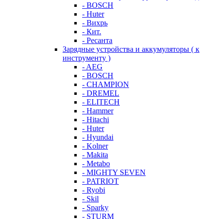
- BOSCH
- Huter
- Вихрь
- Кит.
- Ресанта
Зарядные устройства и аккумуляторы ( к
инструменту )
- AEG
- BOSCH
- CHAMPION
- DREMEL
- ELITECH
- Hammer
- Hitachi
- Huter
- Hyundai
- Kolner
- Makita
- Metabo
- MIGHTY SEVEN
- PATRIOT
- Ryobi
- Skil
- Sparky
- STURM