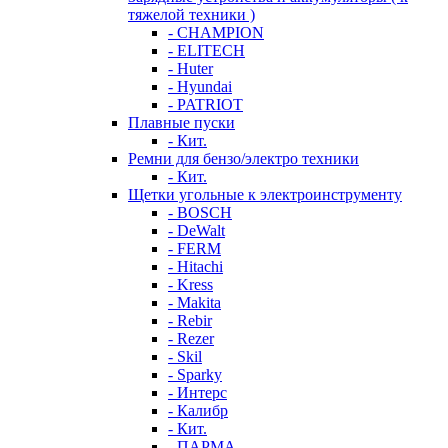
тяжелой техники )
- CHAMPION
- ELITECH
- Huter
- Hyundai
- PATRIOT
Плавные пуски
- Кит.
Ремни для бензо/электро техники
- Кит.
Щетки угольные к электроинструменту
- BOSCH
- DeWalt
- FERM
- Hitachi
- Kress
- Makita
- Rebir
- Rezer
- Skil
- Sparky
- Интерс
- Калибр
- Кит.
- ПАРМА