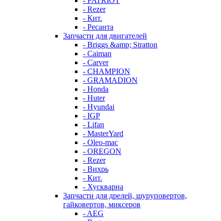
- PATRIOT
- Rezer
- Кит.
- Ресанта
Запчасти для двигателей
- Briggs &amp; Stratton
- Caiman
- Carver
- CHAMPION
- GRAMADION
- Honda
- Huter
- Hyundai
- IGP
- Lifan
- MasterYard
- Oleo-mac
- OREGON
- Rezer
- Вихрь
- Кит.
- Хускварна
Запчасти для дрелей, шуруповертов,
гайковертов, миксеров
- AEG