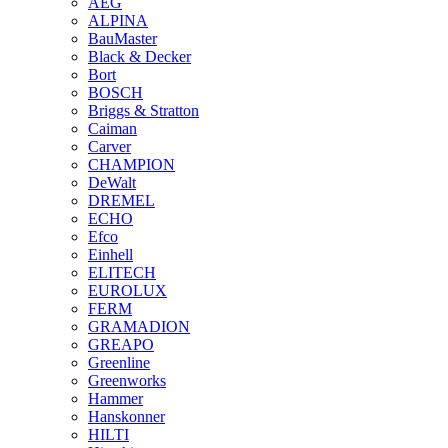
AEG
ALPINA
BauMaster
Black & Decker
Bort
BOSCH
Briggs & Stratton
Caiman
Carver
CHAMPION
DeWalt
DREMEL
ECHO
Efco
Einhell
ELITECH
EUROLUX
FERM
GRAMADION
GREAPO
Greenline
Greenworks
Hammer
Hanskonner
HILTI