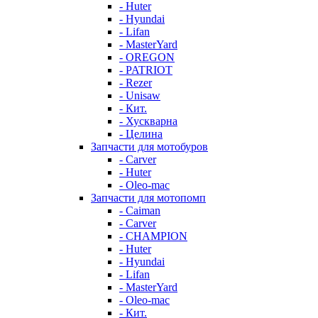
- Huter
- Hyundai
- Lifan
- MasterYard
- OREGON
- PATRIOT
- Rezer
- Unisaw
- Кит.
- Хускварна
- Целина
Запчасти для мотобуров
- Carver
- Huter
- Oleo-mac
Запчасти для мотопомп
- Caiman
- Carver
- CHAMPION
- Huter
- Hyundai
- Lifan
- MasterYard
- Oleo-mac
- Кит.