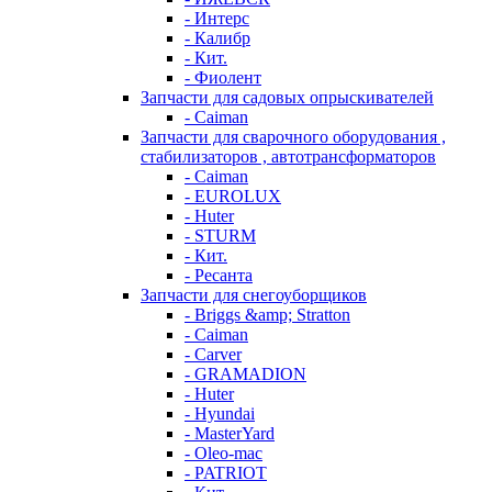
- Интерс
- Калибр
- Кит.
- Фиолент
Запчасти для садовых опрыскивателей
- Caiman
Запчасти для сварочного оборудования ,
стабилизаторов , автотрансформаторов
- Caiman
- EUROLUX
- Huter
- STURM
- Кит.
- Ресанта
Запчасти для снегоуборщиков
- Briggs &amp; Stratton
- Caiman
- Carver
- GRAMADION
- Huter
- Hyundai
- MasterYard
- Oleo-mac
- PATRIOT