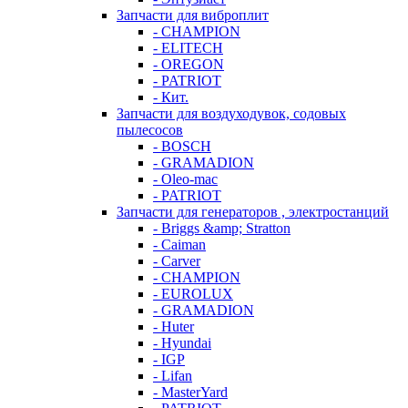
Запчасти для виброплит
- CHAMPION
- ELITECH
- OREGON
- PATRIOT
- Кит.
Запчасти для воздуходувок, содовых
пылесосов
- BOSCH
- GRAMADION
- Oleo-mac
- PATRIOT
Запчасти для генераторов , электростанций
- Briggs &amp; Stratton
- Caiman
- Carver
- CHAMPION
- EUROLUX
- GRAMADION
- Huter
- Hyundai
- IGP
- Lifan
- MasterYard