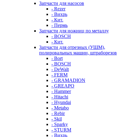
Запчасти для насосов
- Rezer
- Вихрь
- Кит.
- Пермь
Запчасти для ножниц по металлу
- BOSCH
- Кит.
Запчасти для отрезных (УШМ),
полировальных машин, штраборезов
- Bort
- BOSCH
- DeWalt
- FERM
- GRAMADION
- GREAPO
- Hammer
- Hitachi
- Hyundai
- Metabo
- Rebir
- Skil
- Sparky
- STURM
- Вихрь