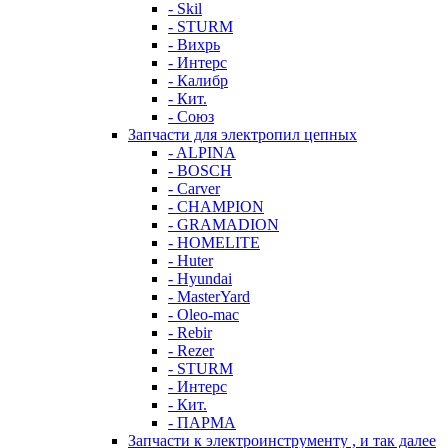
- Skil
- STURM
- Вихрь
- Интерс
- Калибр
- Кит.
- Союз
Запчасти для электропил цепных
- ALPINA
- BOSCH
- Carver
- CHAMPION
- GRAMADION
- HOMELITE
- Huter
- Hyundai
- MasterYard
- Oleo-mac
- Rebir
- Rezer
- STURM
- Интерс
- Кит.
- ПАРМА
Запчасти к электроинструменту , и так далее