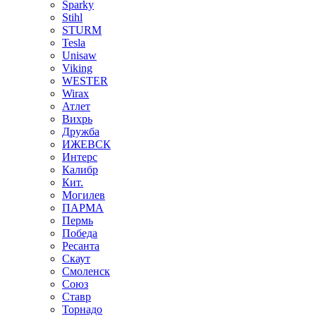
Sparky
Stihl
STURM
Tesla
Unisaw
Viking
WESTER
Wirax
Атлет
Вихрь
Дружба
ИЖЕВСК
Интерс
Калибр
Кит.
Могилев
ПАРМА
Пермь
Победа
Ресанта
Скаут
Смоленск
Союз
Ставр
Торнадо