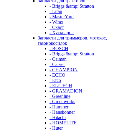
Запчасти для тракторов
- Briggs &amp; Stratton
- Lifan
- MasterYard
- Wirax
- Скаут
- Хускварна
Запчасти для триммеров, мотокос,
газонокосилок
- BOSCH
- Briggs &amp; Stratton
- Caiman
- Carver
- CHAMPION
- ECHO
- Efco
- ELITECH
- GRAMADION
- Greenline
- Greenworks
- Hammer
- Hanskonner
- Hitachi
- HOMELITE
- Huter