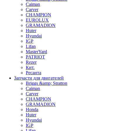
Caiman
Carver
CHAMPION
EUROLUX
GRAMADION
Huter
Hyundai
IGP
Lifan
MasterYard
PATRIOT
Rezer
Кит.
Ресанта
Запчасти для двигателей
Briggs &amp; Stratton
Caiman
Carver
CHAMPION
GRAMADION
Honda
Huter
Hyundai
IGP
Lifan