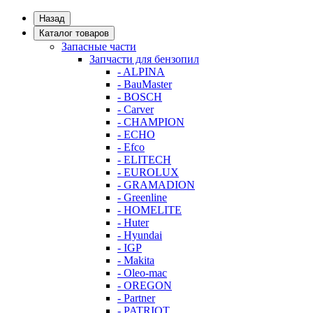
Назад
Каталог товаров
Запасные части
Запчасти для бензопил
- ALPINA
- BauMaster
- BOSCH
- Carver
- CHAMPION
- ECHO
- Efco
- ELITECH
- EUROLUX
- GRAMADION
- Greenline
- HOMELITE
- Huter
- Hyundai
- IGP
- Makita
- Oleo-mac
- OREGON
- Partner
- PATRIOT