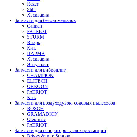
Rezer
Stihl
Хускварна
Запчасти для бетономешалок
Caiman
PATRIOT
STURM
Вихрь
Кит.
ПАРМА
Хускварна
Энтузиаст
Запчасти для виброплит
CHAMPION
ELITECH
OREGON
PATRIOT
Кит.
Запчасти для воздуходувок, содовых пылесосов
BOSCH
GRAMADION
Oleo-mac
PATRIOT
Запчасти для генераторов , электростанций
Briggs &amp; Stratton