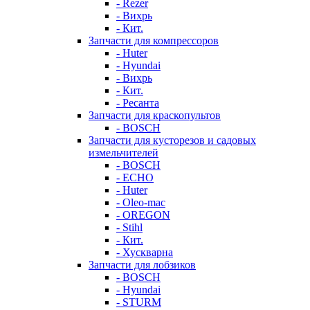
- Rezer
- Вихрь
- Кит.
Запчасти для компрессоров
- Huter
- Hyundai
- Вихрь
- Кит.
- Ресанта
Запчасти для краскопультов
- BOSCH
Запчасти для кусторезов и садовых
измельчителей
- BOSCH
- ECHO
- Huter
- Oleo-mac
- OREGON
- Stihl
- Кит.
- Хускварна
Запчасти для лобзиков
- BOSCH
- Hyundai
- STURM