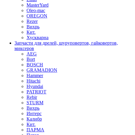
MasterYard
Oleo-mac
OREGON
Rezer
Вихрь
Кит.
Хускварна
Запчасти для дрелей, шуруповертов, гайковертов,
миксеров
AEG
Bort
BOSCH
GRAMADION
Hammer
Hitachi
Hyundai
PATRIOT
Rebir
STURM
Вихрь
Интерс
Калибр
Кит.
ПАРМА