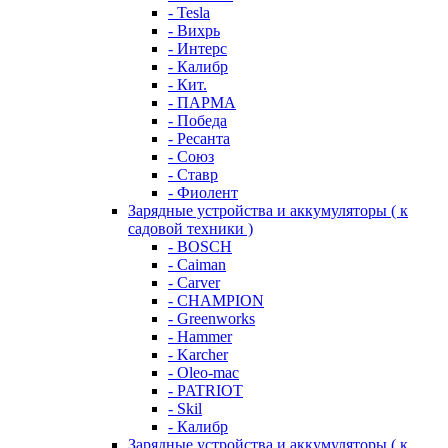
- Tesla
- Вихрь
- Интерс
- Калибр
- Кит.
- ПАРМА
- Победа
- Ресанта
- Союз
- Ставр
- Фиолент
Зарядные устройства и аккумуляторы ( к
садовой техники )
- BOSCH
- Caiman
- Carver
- CHAMPION
- Greenworks
- Hammer
- Karcher
- Oleo-mac
- PATRIOT
- Skil
- Калибр
Зарядные устройства и аккумуляторы ( к