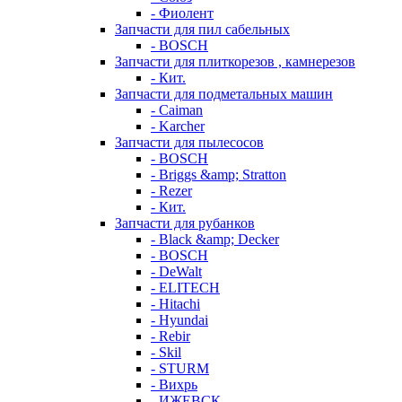
- Фиолент
Запчасти для пил сабельных
- BOSCH
Запчасти для плиткорезов , камнерезов
- Кит.
Запчасти для подметальных машин
- Caiman
- Karcher
Запчасти для пылесосов
- BOSCH
- Briggs &amp; Stratton
- Rezer
- Кит.
Запчасти для рубанков
- Black &amp; Decker
- BOSCH
- DeWalt
- ELITECH
- Hitachi
- Hyundai
- Rebir
- Skil
- STURM
- Вихрь
- ИЖЕВСК