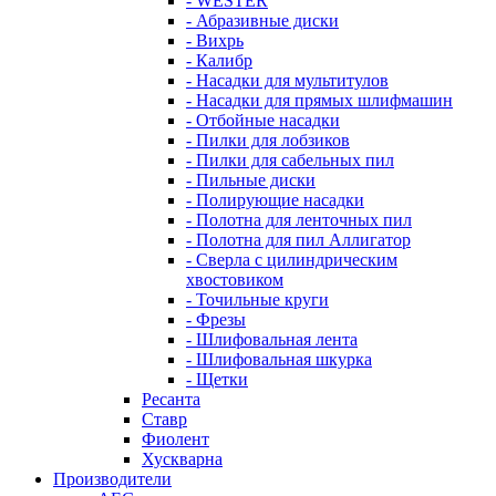
- WESTER
- Абразивные диски
- Вихрь
- Калибр
- Насадки для мультитулов
- Насадки для прямых шлифмашин
- Отбойные насадки
- Пилки для лобзиков
- Пилки для сабельных пил
- Пильные диски
- Полирующие насадки
- Полотна для ленточных пил
- Полотна для пил Аллигатор
- Сверла с цилиндрическим
хвостовиком
- Точильные круги
- Фрезы
- Шлифовальная лента
- Шлифовальная шкурка
- Щетки
Ресанта
Ставр
Фиолент
Хускварна
Производители