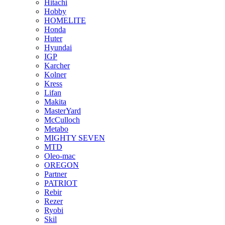
Hitachi
Hobby
HOMELITE
Honda
Huter
Hyundai
IGP
Karcher
Kolner
Kress
Lifan
Makita
MasterYard
McCulloch
Metabo
MIGHTY SEVEN
MTD
Oleo-mac
OREGON
Partner
PATRIOT
Rebir
Rezer
Ryobi
Skil