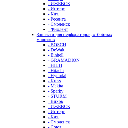
- ИЖЕВСК
- Интерс
- Кит.
- Ресанта
- Смоленск
- Фиолент
Запчасти для перфораторов, отбойных
молотков
- BOSCH
- DeWalt
- Einhell
- GRAMADION
- HILTI
- Hitachi
- Hyundai
- Kress
- Makita
- Sparky
- STURM
- Вихрь
- ИЖЕВСК
- Интерс
- Кит.
- Смоленск
- Союз