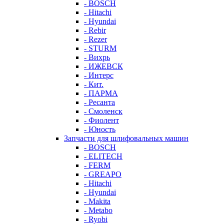
- BOSCH
- Hitachi
- Hyundai
- Rebir
- Rezer
- STURM
- Вихрь
- ИЖЕВСК
- Интерс
- Кит.
- ПАРМА
- Ресанта
- Смоленск
- Фиолент
- Юность
Запчасти для шлифовальных машин
- BOSCH
- ELITECH
- FERM
- GREAPO
- Hitachi
- Hyundai
- Makita
- Metabo
- Ryobi