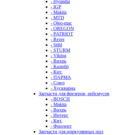
- Hyundai
- IGP
- Makita
- MTD
- Oleo-mac
- OREGON
- PATRIOT
- Rezer
- Stihl
- STURM
- Viking
- Вихрь
- Калибр
- Кит.
- ПАРМА
- Союз
- Хускварна
Запчасти для фрезеров, рейсмусов
- BOSCH
- Makita
- Вихрь
- Интерс
- Кит.
- Фиолент
Запчасти для циркулярных пил