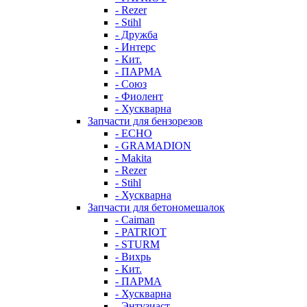
- Rezer
- Stihl
- Дружба
- Интерс
- Кит.
- ПАРМА
- Союз
- Фиолент
- Хускварна
Запчасти для бензорезов
- ECHO
- GRAMADION
- Makita
- Rezer
- Stihl
- Хускварна
Запчасти для бетономешалок
- Caiman
- PATRIOT
- STURM
- Вихрь
- Кит.
- ПАРМА
- Хускварна
- Энтузиаст