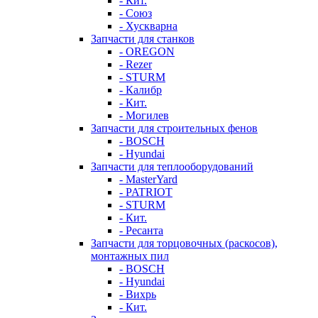
- Кит.
- Союз
- Хускварна
Запчасти для станков
- OREGON
- Rezer
- STURM
- Калибр
- Кит.
- Могилев
Запчасти для строительных фенов
- BOSCH
- Hyundai
Запчасти для теплооборудований
- MasterYard
- PATRIOT
- STURM
- Кит.
- Ресанта
Запчасти для торцовочных (раскосов),
монтажных пил
- BOSCH
- Hyundai
- Вихрь
- Кит.