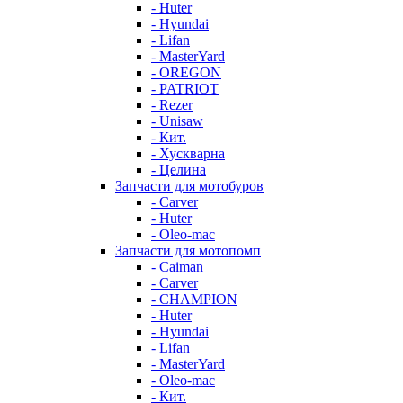
- Huter
- Hyundai
- Lifan
- MasterYard
- OREGON
- PATRIOT
- Rezer
- Unisaw
- Кит.
- Хускварна
- Целина
Запчасти для мотобуров
- Carver
- Huter
- Oleo-mac
Запчасти для мотопомп
- Caiman
- Carver
- CHAMPION
- Huter
- Hyundai
- Lifan
- MasterYard
- Oleo-mac
- Кит.