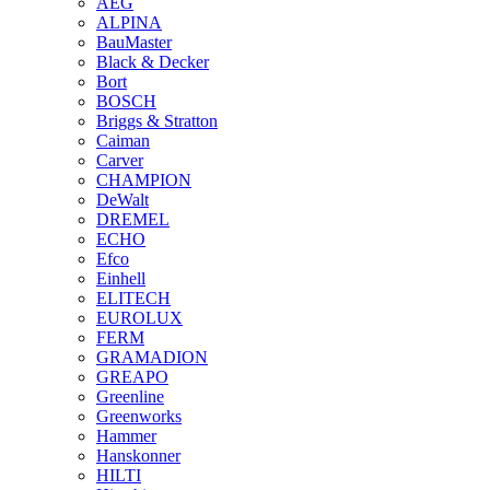
AEG
ALPINA
BauMaster
Black & Decker
Bort
BOSCH
Briggs & Stratton
Caiman
Carver
CHAMPION
DeWalt
DREMEL
ECHO
Efco
Einhell
ELITECH
EUROLUX
FERM
GRAMADION
GREAPO
Greenline
Greenworks
Hammer
Hanskonner
HILTI