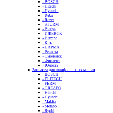
- BOSCH
- Hitachi
- Hyundai
- Rebir
- Rezer
- STURM
- Вихрь
- ИЖЕВСК
- Интерс
- Кит.
- ПАРМА
- Ресанта
- Смоленск
- Фиолент
- Юность
Запчасти для шлифовальных машин
- BOSCH
- ELITECH
- FERM
- GREAPO
- Hitachi
- Hyundai
- Makita
- Metabo
- Ryobi