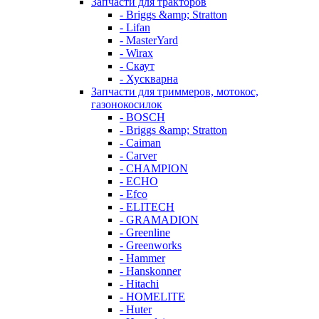
Запчасти для тракторов
- Briggs &amp; Stratton
- Lifan
- MasterYard
- Wirax
- Скаут
- Хускварна
Запчасти для триммеров, мотокос,
газонокосилок
- BOSCH
- Briggs &amp; Stratton
- Caiman
- Carver
- CHAMPION
- ECHO
- Efco
- ELITECH
- GRAMADION
- Greenline
- Greenworks
- Hammer
- Hanskonner
- Hitachi
- HOMELITE
- Huter