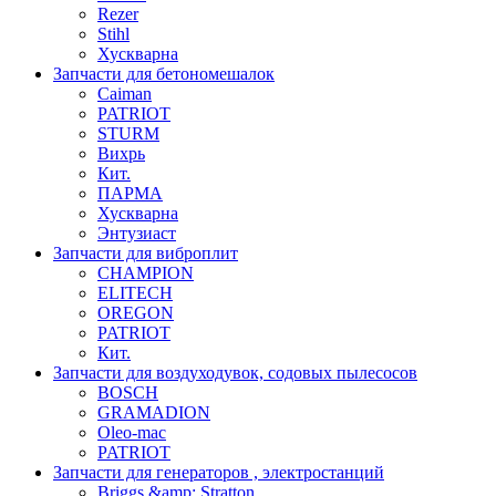
Rezer
Stihl
Хускварна
Запчасти для бетономешалок
Caiman
PATRIOT
STURM
Вихрь
Кит.
ПАРМА
Хускварна
Энтузиаст
Запчасти для виброплит
CHAMPION
ELITECH
OREGON
PATRIOT
Кит.
Запчасти для воздуходувок, содовых пылесосов
BOSCH
GRAMADION
Oleo-mac
PATRIOT
Запчасти для генераторов , электростанций
Briggs &amp; Stratton