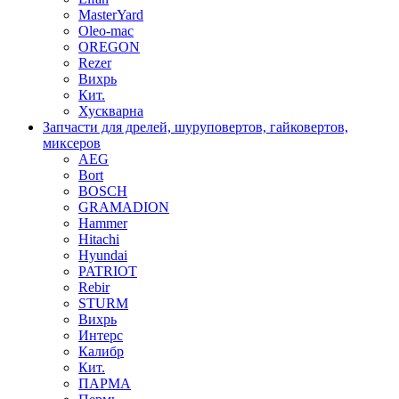
MasterYard
Oleo-mac
OREGON
Rezer
Вихрь
Кит.
Хускварна
Запчасти для дрелей, шуруповертов, гайковертов,
миксеров
AEG
Bort
BOSCH
GRAMADION
Hammer
Hitachi
Hyundai
PATRIOT
Rebir
STURM
Вихрь
Интерс
Калибр
Кит.
ПАРМА