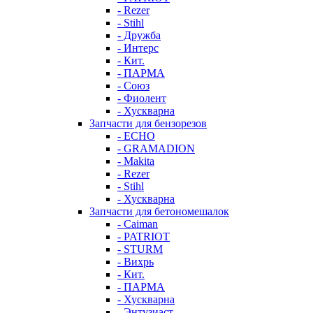
- Rezer
- Stihl
- Дружба
- Интерс
- Кит.
- ПАРМА
- Союз
- Фиолент
- Хускварна
Запчасти для бензорезов
- ECHO
- GRAMADION
- Makita
- Rezer
- Stihl
- Хускварна
Запчасти для бетономешалок
- Caiman
- PATRIOT
- STURM
- Вихрь
- Кит.
- ПАРМА
- Хускварна
- Энтузиаст