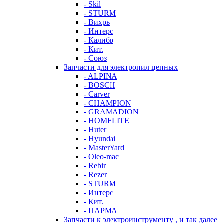
- Skil
- STURM
- Вихрь
- Интерс
- Калибр
- Кит.
- Союз
Запчасти для электропил цепных
- ALPINA
- BOSCH
- Carver
- CHAMPION
- GRAMADION
- HOMELITE
- Huter
- Hyundai
- MasterYard
- Oleo-mac
- Rebir
- Rezer
- STURM
- Интерс
- Кит.
- ПАРМА
Запчасти к электроинструменту , и так далее