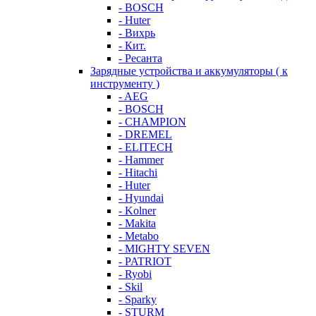
- BOSCH
- Huter
- Вихрь
- Кит.
- Ресанта
Зарядные устройства и аккумуляторы ( к
инструменту )
- AEG
- BOSCH
- CHAMPION
- DREMEL
- ELITECH
- Hammer
- Hitachi
- Huter
- Hyundai
- Kolner
- Makita
- Metabo
- MIGHTY SEVEN
- PATRIOT
- Ryobi
- Skil
- Sparky
- STURM