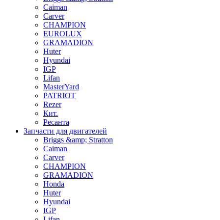
Caiman
Carver
CHAMPION
EUROLUX
GRAMADION
Huter
Hyundai
IGP
Lifan
MasterYard
PATRIOT
Rezer
Кит.
Ресанта
Запчасти для двигателей
Briggs &amp; Stratton
Caiman
Carver
CHAMPION
GRAMADION
Honda
Huter
Hyundai
IGP
Lifan