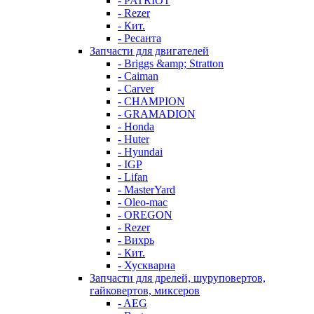
- PATRIOT
- Rezer
- Кит.
- Ресанта
Запчасти для двигателей
- Briggs &amp; Stratton
- Caiman
- Carver
- CHAMPION
- GRAMADION
- Honda
- Huter
- Hyundai
- IGP
- Lifan
- MasterYard
- Oleo-mac
- OREGON
- Rezer
- Вихрь
- Кит.
- Хускварна
Запчасти для дрелей, шуруповертов,
гайковертов, миксеров
- AEG