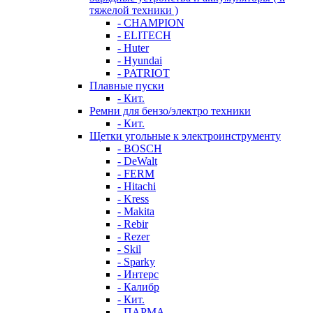
тяжелой техники )
- CHAMPION
- ELITECH
- Huter
- Hyundai
- PATRIOT
Плавные пуски
- Кит.
Ремни для бензо/электро техники
- Кит.
Щетки угольные к электроинструменту
- BOSCH
- DeWalt
- FERM
- Hitachi
- Kress
- Makita
- Rebir
- Rezer
- Skil
- Sparky
- Интерс
- Калибр
- Кит.
- ПАРМА