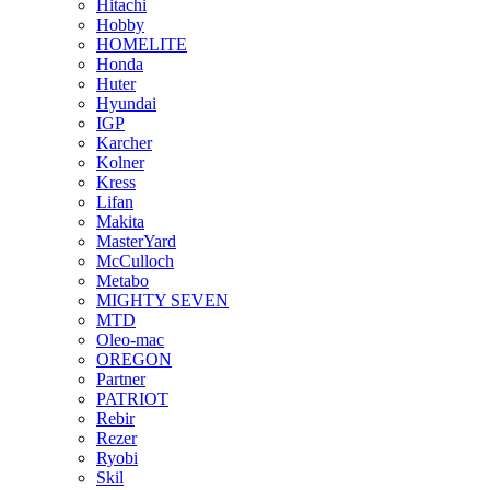
Hitachi
Hobby
HOMELITE
Honda
Huter
Hyundai
IGP
Karcher
Kolner
Kress
Lifan
Makita
MasterYard
McCulloch
Metabo
MIGHTY SEVEN
MTD
Oleo-mac
OREGON
Partner
PATRIOT
Rebir
Rezer
Ryobi
Skil