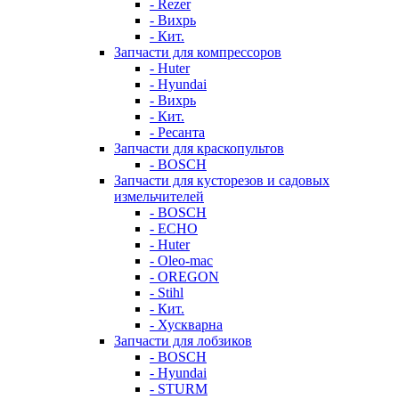
- Rezer
- Вихрь
- Кит.
Запчасти для компрессоров
- Huter
- Hyundai
- Вихрь
- Кит.
- Ресанта
Запчасти для краскопультов
- BOSCH
Запчасти для кусторезов и садовых
измельчителей
- BOSCH
- ECHO
- Huter
- Oleo-mac
- OREGON
- Stihl
- Кит.
- Хускварна
Запчасти для лобзиков
- BOSCH
- Hyundai
- STURM