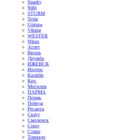
Sparky
Stihl
STURM
Tesla
Unisaw
Viking
WESTER
Wirax
Атлет
Вихрь
Дружба
ИЖЕВСК
Интерс
Калибр
Кит.
Могилев
ПАРМА
Пермь
Победа
Ресанта
Скаут
Смоленск
Союз
Ставр
Торнадо