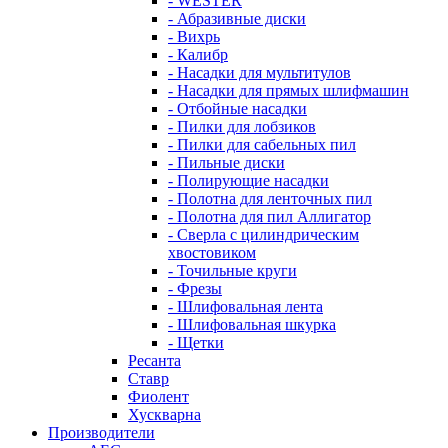
- WESTER
- Абразивные диски
- Вихрь
- Калибр
- Насадки для мультитулов
- Насадки для прямых шлифмашин
- Отбойные насадки
- Пилки для лобзиков
- Пилки для сабельных пил
- Пильные диски
- Полирующие насадки
- Полотна для ленточных пил
- Полотна для пил Аллигатор
- Сверла с цилиндрическим
хвостовиком
- Точильные круги
- Фрезы
- Шлифовальная лента
- Шлифовальная шкурка
- Щетки
Ресанта
Ставр
Фиолент
Хускварна
Производители