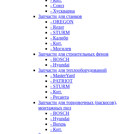
- Кит.
- Союз
- Хускварна
Запчасти для станков
- OREGON
- Rezer
- STURM
- Калибр
- Кит.
- Могилев
Запчасти для строительных фенов
- BOSCH
- Hyundai
Запчасти для теплооборудований
- MasterYard
- PATRIOT
- STURM
- Кит.
- Ресанта
Запчасти для торцовочных (раскосов),
монтажных пил
- BOSCH
- Hyundai
- Вихрь
- Кит.