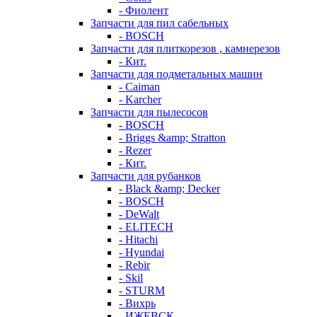
- Фиолент
Запчасти для пил сабельных
- BOSCH
Запчасти для плиткорезов , камнерезов
- Кит.
Запчасти для подметальных машин
- Caiman
- Karcher
Запчасти для пылесосов
- BOSCH
- Briggs &amp; Stratton
- Rezer
- Кит.
Запчасти для рубанков
- Black &amp; Decker
- BOSCH
- DeWalt
- ELITECH
- Hitachi
- Hyundai
- Rebir
- Skil
- STURM
- Вихрь
- ИЖЕВСК