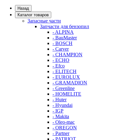
Назад
Каталог товаров
Запасные части
Запчасти для бензопил
- ALPINA
- BauMaster
- BOSCH
- Carver
- CHAMPION
- ECHO
- Efco
- ELITECH
- EUROLUX
- GRAMADION
- Greenline
- HOMELITE
- Huter
- Hyundai
- IGP
- Makita
- Oleo-mac
- OREGON
- Partner
- PATRIOT