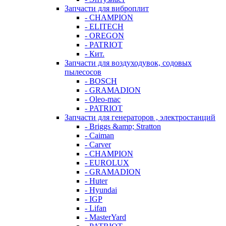
Запчасти для виброплит
- CHAMPION
- ELITECH
- OREGON
- PATRIOT
- Кит.
Запчасти для воздуходувок, содовых
пылесосов
- BOSCH
- GRAMADION
- Oleo-mac
- PATRIOT
Запчасти для генераторов , электростанций
- Briggs &amp; Stratton
- Caiman
- Carver
- CHAMPION
- EUROLUX
- GRAMADION
- Huter
- Hyundai
- IGP
- Lifan
- MasterYard