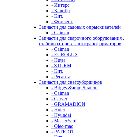
- Интерс
- Калибр
- Кит.
- Фиолент
Запчасти для садовых опрыскивателей
- Caiman
Запчасти для сварочного оборудования ,
стабилизаторов , автотрансформаторов
- Caiman
- EUROLUX
- Huter
- STURM
- Кит.
- Ресанта
Запчасти для снегоуборщиков
- Briggs &amp; Stratton
- Caiman
- Carver
- GRAMADION
- Huter
- Hyundai
- MasterYard
- Oleo-mac
- PATRIOT