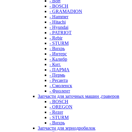
- Bort
- BOSCH
- GRAMADION
- Hammer
- Hitachi
- Hyundai
- PATRIOT
- Rebir
- STURM
- Вихрь
- Интерс
- Калибр
- Кит.
- ПАРМА
- Пермь
- Ресанта
- Смоленск
- Фиолент
Запчасти для заточных машин ,граверов
- BOSCH
- OREGON
- Rezer
- STURM
- Вихрь
Запчасти для зернодробилок