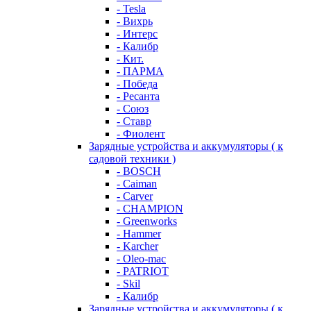
- Tesla
- Вихрь
- Интерс
- Калибр
- Кит.
- ПАРМА
- Победа
- Ресанта
- Союз
- Ставр
- Фиолент
Зарядные устройства и аккумуляторы ( к
садовой техники )
- BOSCH
- Caiman
- Carver
- CHAMPION
- Greenworks
- Hammer
- Karcher
- Oleo-mac
- PATRIOT
- Skil
- Калибр
Зарядные устройства и аккумуляторы ( к