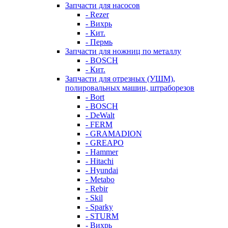
Запчасти для насосов
- Rezer
- Вихрь
- Кит.
- Пермь
Запчасти для ножниц по металлу
- BOSCH
- Кит.
Запчасти для отрезных (УШМ),
полировальных машин, штраборезов
- Bort
- BOSCH
- DeWalt
- FERM
- GRAMADION
- GREAPO
- Hammer
- Hitachi
- Hyundai
- Metabo
- Rebir
- Skil
- Sparky
- STURM
- Вихрь