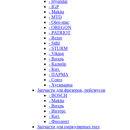
- Hyundai
- IGP
- Makita
- MTD
- Oleo-mac
- OREGON
- PATRIOT
- Rezer
- Stihl
- STURM
- Viking
- Вихрь
- Калибр
- Кит.
- ПАРМА
- Союз
- Хускварна
Запчасти для фрезеров, рейсмусов
- BOSCH
- Makita
- Вихрь
- Интерс
- Кит.
- Фиолент
Запчасти для циркулярных пил