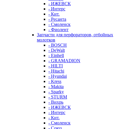
- ИЖЕВСК
- Интерс
- Кит.
- Ресанта
- Смоленск
- Фиолент
Запчасти для перфораторов, отбойных
молотков
- BOSCH
- DeWalt
- Einhell
- GRAMADION
- HILTI
- Hitachi
- Hyundai
- Kress
- Makita
- Sparky
- STURM
- Вихрь
- ИЖЕВСК
- Интерс
- Кит.
- Смоленск
- Союз