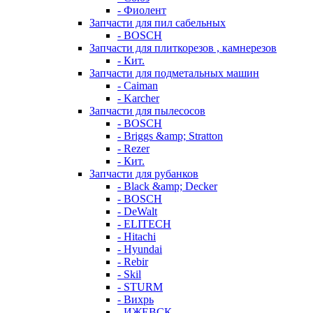
- Фиолент
Запчасти для пил сабельных
- BOSCH
Запчасти для плиткорезов , камнерезов
- Кит.
Запчасти для подметальных машин
- Caiman
- Karcher
Запчасти для пылесосов
- BOSCH
- Briggs &amp; Stratton
- Rezer
- Кит.
Запчасти для рубанков
- Black &amp; Decker
- BOSCH
- DeWalt
- ELITECH
- Hitachi
- Hyundai
- Rebir
- Skil
- STURM
- Вихрь
- ИЖЕВСК