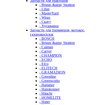
Запчасти для тракторов
- Briggs &amp; Stratton
- Lifan
- MasterYard
- Wirax
- Скаут
- Хускварна
Запчасти для триммеров, мотокос,
газонокосилок
- BOSCH
- Briggs &amp; Stratton
- Caiman
- Carver
- CHAMPION
- ECHO
- Efco
- ELITECH
- GRAMADION
- Greenline
- Greenworks
- Hammer
- Hanskonner
- Hitachi
- HOMELITE
- Huter