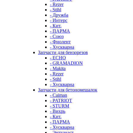
- Rezer
- Stihl
- Дружба
- Интерс
- Кит.
- ПАРМА
- Союз
- Фиолент
- Хускварна
Запчасти для бензорезов
- ECHO
- GRAMADION
- Makita
- Rezer
- Stihl
- Хускварна
Запчасти для бетономешалок
- Caiman
- PATRIOT
- STURM
- Вихрь
- Кит.
- ПАРМА
- Хускварна
- Энтузиаст