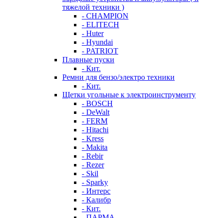
тяжелой техники )
- CHAMPION
- ELITECH
- Huter
- Hyundai
- PATRIOT
Плавные пуски
- Кит.
Ремни для бензо/электро техники
- Кит.
Щетки угольные к электроинструменту
- BOSCH
- DeWalt
- FERM
- Hitachi
- Kress
- Makita
- Rebir
- Rezer
- Skil
- Sparky
- Интерс
- Калибр
- Кит.
- ПАРМА