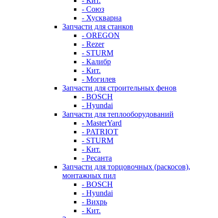
- Кит.
- Союз
- Хускварна
Запчасти для станков
- OREGON
- Rezer
- STURM
- Калибр
- Кит.
- Могилев
Запчасти для строительных фенов
- BOSCH
- Hyundai
Запчасти для теплооборудований
- MasterYard
- PATRIOT
- STURM
- Кит.
- Ресанта
Запчасти для торцовочных (раскосов),
монтажных пил
- BOSCH
- Hyundai
- Вихрь
- Кит.