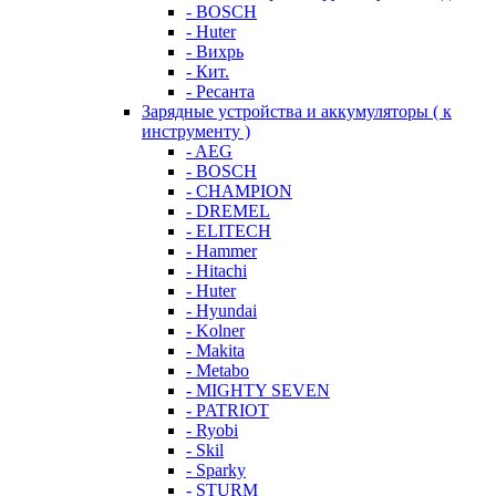
- BOSCH
- Huter
- Вихрь
- Кит.
- Ресанта
Зарядные устройства и аккумуляторы ( к
инструменту )
- AEG
- BOSCH
- CHAMPION
- DREMEL
- ELITECH
- Hammer
- Hitachi
- Huter
- Hyundai
- Kolner
- Makita
- Metabo
- MIGHTY SEVEN
- PATRIOT
- Ryobi
- Skil
- Sparky
- STURM