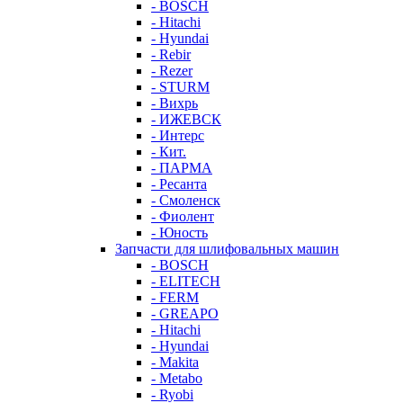
- BOSCH
- Hitachi
- Hyundai
- Rebir
- Rezer
- STURM
- Вихрь
- ИЖЕВСК
- Интерс
- Кит.
- ПАРМА
- Ресанта
- Смоленск
- Фиолент
- Юность
Запчасти для шлифовальных машин
- BOSCH
- ELITECH
- FERM
- GREAPO
- Hitachi
- Hyundai
- Makita
- Metabo
- Ryobi