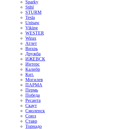
Sparky
Stihl
STURM
Tesla
Unisaw
Viking
WESTER
Wirax
Атлет
Вихрь
Дружба
ИЖЕВСК
Интерс
Калибр
Кит.
Могилев
ПАРМА
Пермь
Победа
Ресанта
Скаут
Смоленск
Союз
Ставр
Торнадо