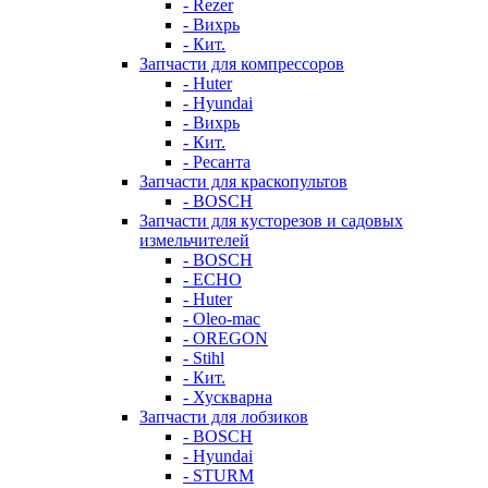
- Rezer
- Вихрь
- Кит.
Запчасти для компрессоров
- Huter
- Hyundai
- Вихрь
- Кит.
- Ресанта
Запчасти для краскопультов
- BOSCH
Запчасти для кусторезов и садовых
измельчителей
- BOSCH
- ECHO
- Huter
- Oleo-mac
- OREGON
- Stihl
- Кит.
- Хускварна
Запчасти для лобзиков
- BOSCH
- Hyundai
- STURM