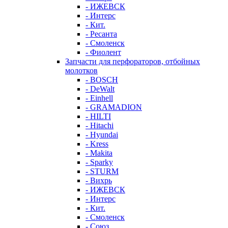
- ИЖЕВСК
- Интерс
- Кит.
- Ресанта
- Смоленск
- Фиолент
Запчасти для перфораторов, отбойных
молотков
- BOSCH
- DeWalt
- Einhell
- GRAMADION
- HILTI
- Hitachi
- Hyundai
- Kress
- Makita
- Sparky
- STURM
- Вихрь
- ИЖЕВСК
- Интерс
- Кит.
- Смоленск
- Союз