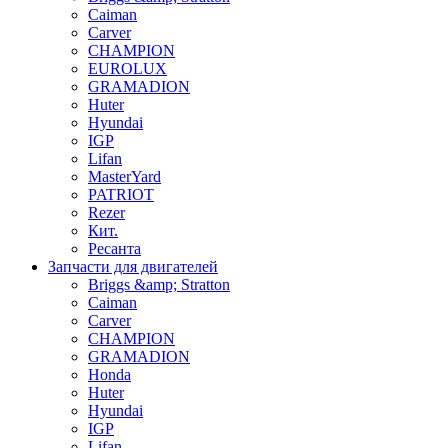
Caiman
Carver
CHAMPION
EUROLUX
GRAMADION
Huter
Hyundai
IGP
Lifan
MasterYard
PATRIOT
Rezer
Кит.
Ресанта
Запчасти для двигателей
Briggs &amp; Stratton
Caiman
Carver
CHAMPION
GRAMADION
Honda
Huter
Hyundai
IGP
Lifan