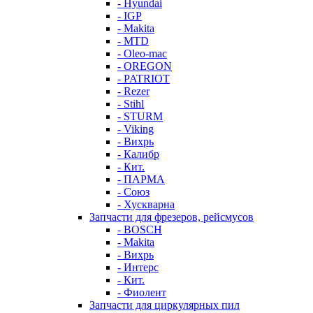
- Hyundai
- IGP
- Makita
- MTD
- Oleo-mac
- OREGON
- PATRIOT
- Rezer
- Stihl
- STURM
- Viking
- Вихрь
- Калибр
- Кит.
- ПАРМА
- Союз
- Хускварна
Запчасти для фрезеров, рейсмусов
- BOSCH
- Makita
- Вихрь
- Интерс
- Кит.
- Фиолент
Запчасти для циркулярных пил