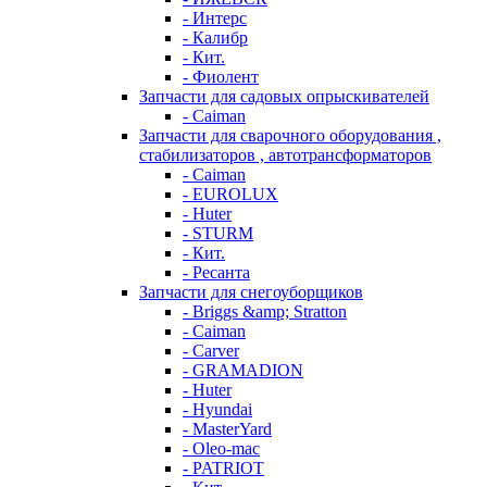
- Интерс
- Калибр
- Кит.
- Фиолент
Запчасти для садовых опрыскивателей
- Caiman
Запчасти для сварочного оборудования ,
стабилизаторов , автотрансформаторов
- Caiman
- EUROLUX
- Huter
- STURM
- Кит.
- Ресанта
Запчасти для снегоуборщиков
- Briggs &amp; Stratton
- Caiman
- Carver
- GRAMADION
- Huter
- Hyundai
- MasterYard
- Oleo-mac
- PATRIOT