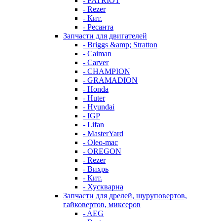
- PATRIOT
- Rezer
- Кит.
- Ресанта
Запчасти для двигателей
- Briggs &amp; Stratton
- Caiman
- Carver
- CHAMPION
- GRAMADION
- Honda
- Huter
- Hyundai
- IGP
- Lifan
- MasterYard
- Oleo-mac
- OREGON
- Rezer
- Вихрь
- Кит.
- Хускварна
Запчасти для дрелей, шуруповертов,
гайковертов, миксеров
- AEG