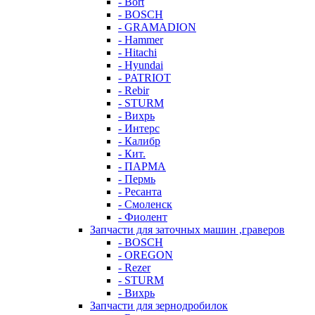
- Bort
- BOSCH
- GRAMADION
- Hammer
- Hitachi
- Hyundai
- PATRIOT
- Rebir
- STURM
- Вихрь
- Интерс
- Калибр
- Кит.
- ПАРМА
- Пермь
- Ресанта
- Смоленск
- Фиолент
Запчасти для заточных машин ,граверов
- BOSCH
- OREGON
- Rezer
- STURM
- Вихрь
Запчасти для зернодробилок