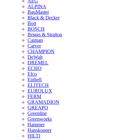
AEG
ALPINA
BauMaster
Black & Decker
Bort
BOSCH
Briggs & Stratton
Caiman
Carver
CHAMPION
DeWalt
DREMEL
ECHO
Efco
Einhell
ELITECH
EUROLUX
FERM
GRAMADION
GREAPO
Greenline
Greenworks
Hammer
Hanskonner
HILTI