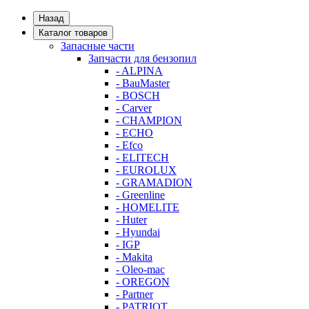
Назад
Каталог товаров
Запасные части
Запчасти для бензопил
- ALPINA
- BauMaster
- BOSCH
- Carver
- CHAMPION
- ECHO
- Efco
- ELITECH
- EUROLUX
- GRAMADION
- Greenline
- HOMELITE
- Huter
- Hyundai
- IGP
- Makita
- Oleo-mac
- OREGON
- Partner
- PATRIOT