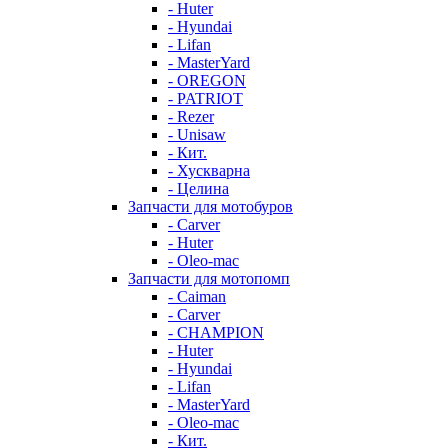
- Huter
- Hyundai
- Lifan
- MasterYard
- OREGON
- PATRIOT
- Rezer
- Unisaw
- Кит.
- Хускварна
- Целина
Запчасти для мотобуров
- Carver
- Huter
- Oleo-mac
Запчасти для мотопомп
- Caiman
- Carver
- CHAMPION
- Huter
- Hyundai
- Lifan
- MasterYard
- Oleo-mac
- Кит.