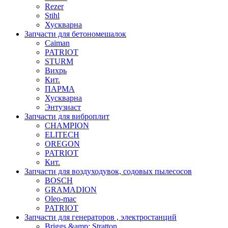
Rezer
Stihl
Хускварна
Запчасти для бетономешалок
Caiman
PATRIOT
STURM
Вихрь
Кит.
ПАРМА
Хускварна
Энтузиаст
Запчасти для виброплит
CHAMPION
ELITECH
OREGON
PATRIOT
Кит.
Запчасти для воздуходувок, содовых пылесосов
BOSCH
GRAMADION
Oleo-mac
PATRIOT
Запчасти для генераторов , электростанций
Briggs &amp; Stratton