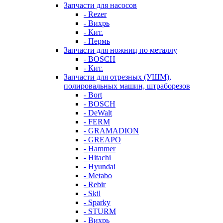
Запчасти для насосов
- Rezer
- Вихрь
- Кит.
- Пермь
Запчасти для ножниц по металлу
- BOSCH
- Кит.
Запчасти для отрезных (УШМ),
полировальных машин, штраборезов
- Bort
- BOSCH
- DeWalt
- FERM
- GRAMADION
- GREAPO
- Hammer
- Hitachi
- Hyundai
- Metabo
- Rebir
- Skil
- Sparky
- STURM
- Вихрь