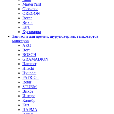
MasterYard
Oleo-mac
OREGON
Rezer
Вихрь
Кит.
Хускварна
Запчасти для дрелей, шуруповертов, гайковертов,
миксеров
AEG
Bort
BOSCH
GRAMADION
Hammer
Hitachi
Hyundai
PATRIOT
Rebir
STURM
Вихрь
Интерс
Калибр
Кит.
ПАРМА