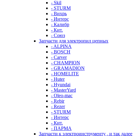
- Skil
- STURM
- Вихрь
- Интерс
- Калибр
- Кит.
- Союз
Запчасти для электропил цепных
- ALPINA
- BOSCH
- Carver
- CHAMPION
- GRAMADION
- HOMELITE
- Huter
- Hyundai
- MasterYard
- Oleo-mac
- Rebir
- Rezer
- STURM
- Интерс
- Кит.
- ПАРМА
Запчасти к электроинструменту , и так далее