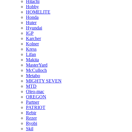
Hitachi
Hobby
HOMELITE
Honda
Huter
Hyundai
IGP
Karcher
Kolner
Kress
Lifan
Makita
MasterYard
McCulloch
Metabo
MIGHTY SEVEN
MTD
Oleo-mac
OREGON
Partner
PATRIOT
Rebir
Rezer
Ryobi
Skil