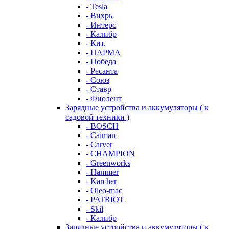
- Tesla
- Вихрь
- Интерс
- Калибр
- Кит.
- ПАРМА
- Победа
- Ресанта
- Союз
- Ставр
- Фиолент
Зарядные устройства и аккумуляторы ( к
садовой техники )
- BOSCH
- Caiman
- Carver
- CHAMPION
- Greenworks
- Hammer
- Karcher
- Oleo-mac
- PATRIOT
- Skil
- Калибр
Зарядные устройства и аккумуляторы ( к