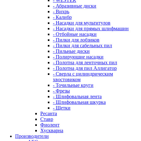
- WESTER
- Абразивные диски
- Вихрь
- Калибр
- Насадки для мультитулов
- Насадки для прямых шлифмашин
- Отбойные насадки
- Пилки для лобзиков
- Пилки для сабельных пил
- Пильные диски
- Полирующие насадки
- Полотна для ленточных пил
- Полотна для пил Аллигатор
- Сверла с цилиндрическим
хвостовиком
- Точильные круги
- Фрезы
- Шлифовальная лента
- Шлифовальная шкурка
- Щетки
Ресанта
Ставр
Фиолент
Хускварна
Производители