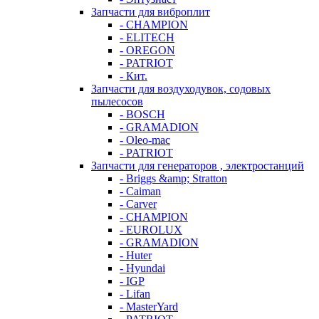
Запчасти для виброплит
- CHAMPION
- ELITECH
- OREGON
- PATRIOT
- Кит.
Запчасти для воздуходувок, содовых
пылесосов
- BOSCH
- GRAMADION
- Oleo-mac
- PATRIOT
Запчасти для генераторов , электростанций
- Briggs &amp; Stratton
- Caiman
- Carver
- CHAMPION
- EUROLUX
- GRAMADION
- Huter
- Hyundai
- IGP
- Lifan
- MasterYard