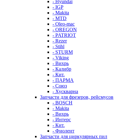
- Hyundai
- IGP
- Makita
- MTD
- Oleo-mac
- OREGON
- PATRIOT
- Rezer
- Stihl
- STURM
- Viking
- Вихрь
- Калибр
- Кит.
- ПАРМА
- Союз
- Хускварна
Запчасти для фрезеров, рейсмусов
- BOSCH
- Makita
- Вихрь
- Интерс
- Кит.
- Фиолент
Запчасти для циркулярных пил