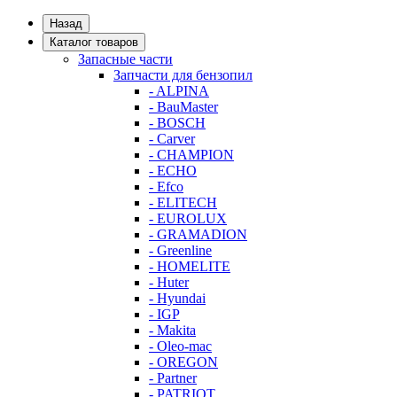
Назад
Каталог товаров
Запасные части
Запчасти для бензопил
- ALPINA
- BauMaster
- BOSCH
- Carver
- CHAMPION
- ECHO
- Efco
- ELITECH
- EUROLUX
- GRAMADION
- Greenline
- HOMELITE
- Huter
- Hyundai
- IGP
- Makita
- Oleo-mac
- OREGON
- Partner
- PATRIOT