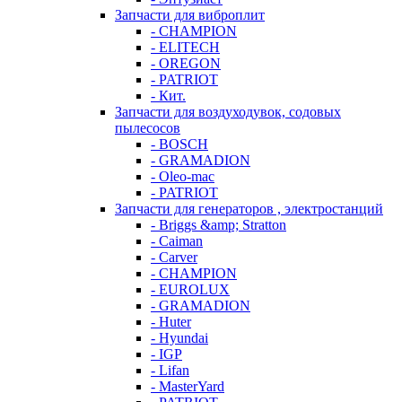
Запчасти для виброплит
- CHAMPION
- ELITECH
- OREGON
- PATRIOT
- Кит.
Запчасти для воздуходувок, содовых
пылесосов
- BOSCH
- GRAMADION
- Oleo-mac
- PATRIOT
Запчасти для генераторов , электростанций
- Briggs &amp; Stratton
- Caiman
- Carver
- CHAMPION
- EUROLUX
- GRAMADION
- Huter
- Hyundai
- IGP
- Lifan
- MasterYard