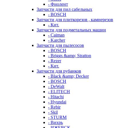
- Фиолент
Запчасти для пил сабельных
- BOSCH
Запчасти для плиткорезов , камнерезов
- Кит.
Запчасти для подметальных машин
- Caiman
- Karcher
Запчасти для пылесосов
- BOSCH
- Briggs &amp; Stratton
- Rezer
- Кит.
Запчасти для рубанков
- Black &amp; Decker
- BOSCH
- DeWalt
- ELITECH
- Hitachi
- Hyundai
- Rebir
- Skil
- STURM
- Вихрь
- ИЖЕВСК