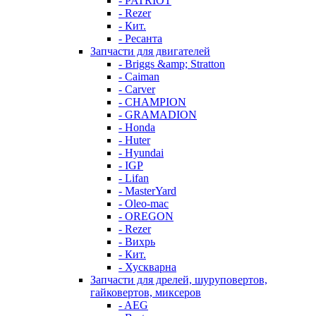
- PATRIOT
- Rezer
- Кит.
- Ресанта
Запчасти для двигателей
- Briggs &amp; Stratton
- Caiman
- Carver
- CHAMPION
- GRAMADION
- Honda
- Huter
- Hyundai
- IGP
- Lifan
- MasterYard
- Oleo-mac
- OREGON
- Rezer
- Вихрь
- Кит.
- Хускварна
Запчасти для дрелей, шуруповертов,
гайковертов, миксеров
- AEG