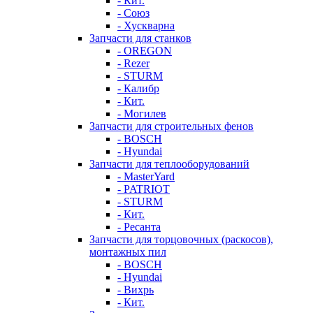
- Кит.
- Союз
- Хускварна
Запчасти для станков
- OREGON
- Rezer
- STURM
- Калибр
- Кит.
- Могилев
Запчасти для строительных фенов
- BOSCH
- Hyundai
Запчасти для теплооборудований
- MasterYard
- PATRIOT
- STURM
- Кит.
- Ресанта
Запчасти для торцовочных (раскосов),
монтажных пил
- BOSCH
- Hyundai
- Вихрь
- Кит.