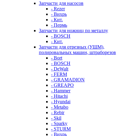
Запчасти для насосов
- Rezer
- Вихрь
- Кит.
- Пермь
Запчасти для ножниц по металлу
- BOSCH
- Кит.
Запчасти для отрезных (УШМ),
полировальных машин, штраборезов
- Bort
- BOSCH
- DeWalt
- FERM
- GRAMADION
- GREAPO
- Hammer
- Hitachi
- Hyundai
- Metabo
- Rebir
- Skil
- Sparky
- STURM
- Вихрь