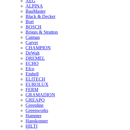
AEG
ALPINA
BauMaster
Black & Decker
Bort
BOSCH
Briggs & Stratton
Caiman
Carver
CHAMPION
DeWalt
DREMEL
ECHO
Efco
Einhell
ELITECH
EUROLUX
FERM
GRAMADION
GREAPO
Greenline
Greenworks
Hammer
Hanskonner
HILTI