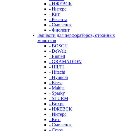
- ИЖЕВСК
- Интерс
- Кит.
- Ресанта
- Смоленск
- Фиолент
Запчасти для перфораторов, отбойных
молотков
- BOSCH
- DeWalt
- Einhell
- GRAMADION
- HILTI
- Hitachi
- Hyundai
- Kress
- Makita
- Sparky
- STURM
- Вихрь
- ИЖЕВСК
- Интерс
- Кит.
- Смоленск
- Союз