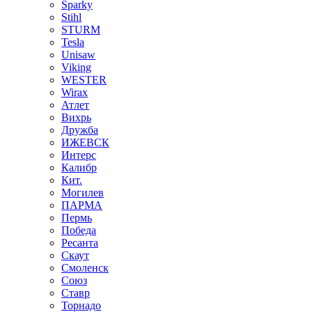
Sparky
Stihl
STURM
Tesla
Unisaw
Viking
WESTER
Wirax
Атлет
Вихрь
Дружба
ИЖЕВСК
Интерс
Калибр
Кит.
Могилев
ПАРМА
Пермь
Победа
Ресанта
Скаут
Смоленск
Союз
Ставр
Торнадо