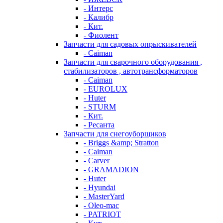
- Интерс
- Калибр
- Кит.
- Фиолент
Запчасти для садовых опрыскивателей
- Caiman
Запчасти для сварочного оборудования ,
стабилизаторов , автотрансформаторов
- Caiman
- EUROLUX
- Huter
- STURM
- Кит.
- Ресанта
Запчасти для снегоуборщиков
- Briggs &amp; Stratton
- Caiman
- Carver
- GRAMADION
- Huter
- Hyundai
- MasterYard
- Oleo-mac
- PATRIOT