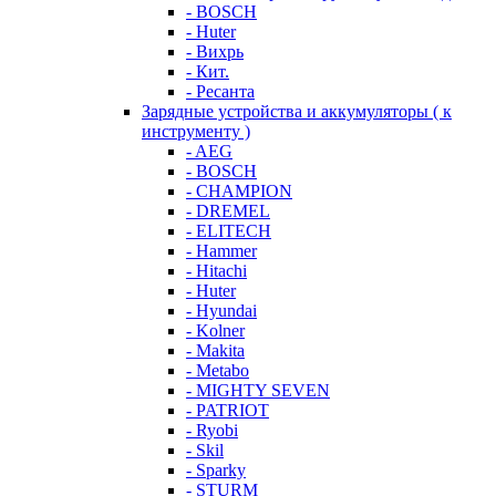
- BOSCH
- Huter
- Вихрь
- Кит.
- Ресанта
Зарядные устройства и аккумуляторы ( к
инструменту )
- AEG
- BOSCH
- CHAMPION
- DREMEL
- ELITECH
- Hammer
- Hitachi
- Huter
- Hyundai
- Kolner
- Makita
- Metabo
- MIGHTY SEVEN
- PATRIOT
- Ryobi
- Skil
- Sparky
- STURM