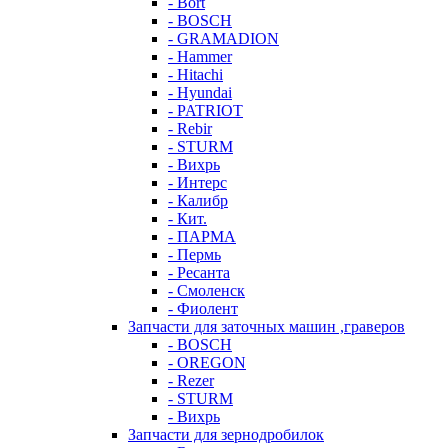
- Bort
- BOSCH
- GRAMADION
- Hammer
- Hitachi
- Hyundai
- PATRIOT
- Rebir
- STURM
- Вихрь
- Интерс
- Калибр
- Кит.
- ПАРМА
- Пермь
- Ресанта
- Смоленск
- Фиолент
Запчасти для заточных машин ,граверов
- BOSCH
- OREGON
- Rezer
- STURM
- Вихрь
Запчасти для зернодробилок