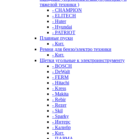
тяжелой техники )
- CHAMPION
- ELITECH
- Huter
- Hyundai
- PATRIOT
Плавные пуски
- Кит.
Ремни для бензо/электро техники
- Кит.
Щетки угольные к электроинструменту
- BOSCH
- DeWalt
- FERM
- Hitachi
- Kress
- Makita
- Rebir
- Rezer
- Skil
- Sparky
- Интерс
- Калибр
- Кит.
- ПАРМА