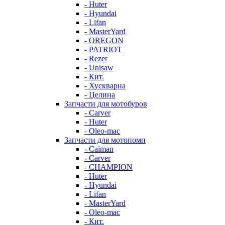
- Huter
- Hyundai
- Lifan
- MasterYard
- OREGON
- PATRIOT
- Rezer
- Unisaw
- Кит.
- Хускварна
- Целина
Запчасти для мотобуров
- Carver
- Huter
- Oleo-mac
Запчасти для мотопомп
- Caiman
- Carver
- CHAMPION
- Huter
- Hyundai
- Lifan
- MasterYard
- Oleo-mac
- Кит.