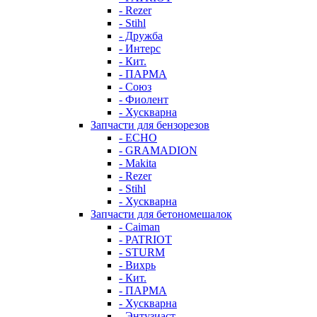
- Rezer
- Stihl
- Дружба
- Интерс
- Кит.
- ПАРМА
- Союз
- Фиолент
- Хускварна
Запчасти для бензорезов
- ECHO
- GRAMADION
- Makita
- Rezer
- Stihl
- Хускварна
Запчасти для бетономешалок
- Caiman
- PATRIOT
- STURM
- Вихрь
- Кит.
- ПАРМА
- Хускварна
- Энтузиаст