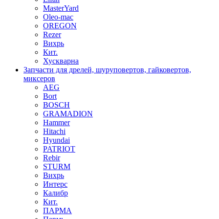
MasterYard
Oleo-mac
OREGON
Rezer
Вихрь
Кит.
Хускварна
Запчасти для дрелей, шуруповертов, гайковертов,
миксеров
AEG
Bort
BOSCH
GRAMADION
Hammer
Hitachi
Hyundai
PATRIOT
Rebir
STURM
Вихрь
Интерс
Калибр
Кит.
ПАРМА