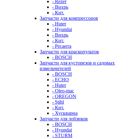
- Rezer
- Вихрь
- Кит.
Запчасти для компрессоров
- Huter
- Hyundai
- Вихрь
- Кит.
- Ресанта
Запчасти для краскопультов
- BOSCH
Запчасти для кусторезов и садовых
измельчителей
- BOSCH
- ECHO
- Huter
- Oleo-mac
- OREGON
- Stihl
- Кит.
- Хускварна
Запчасти для лобзиков
- BOSCH
- Hyundai
- STURM