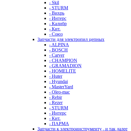
- Skil
- STURM
- Вихрь
- Интерс
- Калибр
- Кит.
- Союз
Запчасти для электропил цепных
- ALPINA
- BOSCH
- Carver
- CHAMPION
- GRAMADION
- HOMELITE
- Huter
- Hyundai
- MasterYard
- Oleo-mac
- Rebir
- Rezer
- STURM
- Интерс
- Кит.
- ПАРМА
Запчасти к электроинструменту , и так далее