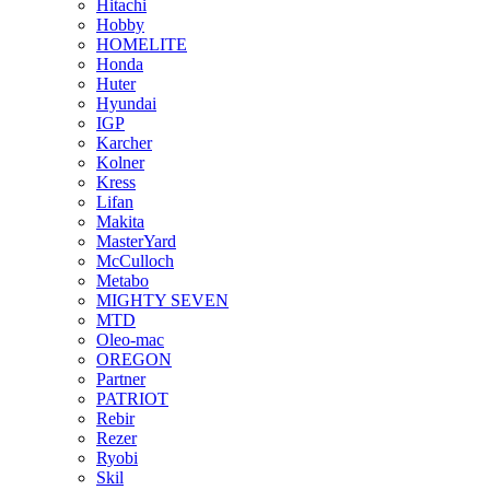
Hitachi
Hobby
HOMELITE
Honda
Huter
Hyundai
IGP
Karcher
Kolner
Kress
Lifan
Makita
MasterYard
McCulloch
Metabo
MIGHTY SEVEN
MTD
Oleo-mac
OREGON
Partner
PATRIOT
Rebir
Rezer
Ryobi
Skil