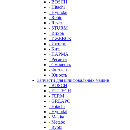
- BOSCH
- Hitachi
- Hyundai
- Rebir
- Rezer
- STURM
- Вихрь
- ИЖЕВСК
- Интерс
- Кит.
- ПАРМА
- Ресанта
- Смоленск
- Фиолент
- Юность
Запчасти для шлифовальных машин
- BOSCH
- ELITECH
- FERM
- GREAPO
- Hitachi
- Hyundai
- Makita
- Metabo
- Ryobi