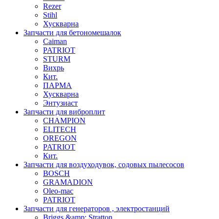
Rezer
Stihl
Хускварна
Запчасти для бетономешалок
Caiman
PATRIOT
STURM
Вихрь
Кит.
ПАРМА
Хускварна
Энтузиаст
Запчасти для виброплит
CHAMPION
ELITECH
OREGON
PATRIOT
Кит.
Запчасти для воздуходувок, содовых пылесосов
BOSCH
GRAMADION
Oleo-mac
PATRIOT
Запчасти для генераторов , электростанций
Briggs &amp; Stratton