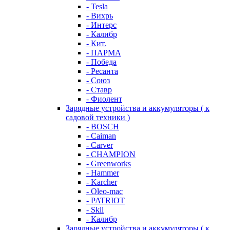
- Tesla
- Вихрь
- Интерс
- Калибр
- Кит.
- ПАРМА
- Победа
- Ресанта
- Союз
- Ставр
- Фиолент
Зарядные устройства и аккумуляторы ( к
садовой техники )
- BOSCH
- Caiman
- Carver
- CHAMPION
- Greenworks
- Hammer
- Karcher
- Oleo-mac
- PATRIOT
- Skil
- Калибр
Зарядные устройства и аккумуляторы ( к