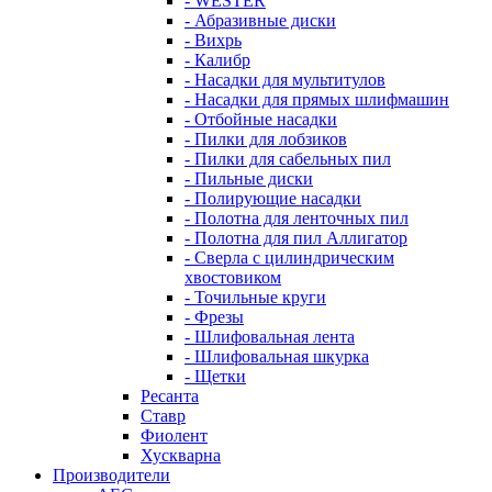
- WESTER
- Абразивные диски
- Вихрь
- Калибр
- Насадки для мультитулов
- Насадки для прямых шлифмашин
- Отбойные насадки
- Пилки для лобзиков
- Пилки для сабельных пил
- Пильные диски
- Полирующие насадки
- Полотна для ленточных пил
- Полотна для пил Аллигатор
- Сверла с цилиндрическим
хвостовиком
- Точильные круги
- Фрезы
- Шлифовальная лента
- Шлифовальная шкурка
- Щетки
Ресанта
Ставр
Фиолент
Хускварна
Производители