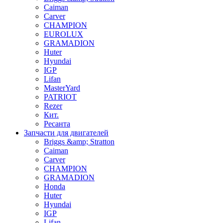
Caiman
Carver
CHAMPION
EUROLUX
GRAMADION
Huter
Hyundai
IGP
Lifan
MasterYard
PATRIOT
Rezer
Кит.
Ресанта
Запчасти для двигателей
Briggs &amp; Stratton
Caiman
Carver
CHAMPION
GRAMADION
Honda
Huter
Hyundai
IGP
Lifan