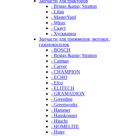
Запчасти для тракторов
- Briggs &amp; Stratton
- Lifan
- MasterYard
- Wirax
- Скаут
- Хускварна
Запчасти для триммеров, мотокос,
газонокосилок
- BOSCH
- Briggs &amp; Stratton
- Caiman
- Carver
- CHAMPION
- ECHO
- Efco
- ELITECH
- GRAMADION
- Greenline
- Greenworks
- Hammer
- Hanskonner
- Hitachi
- HOMELITE
- Huter