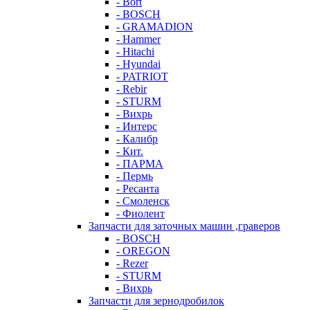
- Bort
- BOSCH
- GRAMADION
- Hammer
- Hitachi
- Hyundai
- PATRIOT
- Rebir
- STURM
- Вихрь
- Интерс
- Калибр
- Кит.
- ПАРМА
- Пермь
- Ресанта
- Смоленск
- Фиолент
Запчасти для заточных машин ,граверов
- BOSCH
- OREGON
- Rezer
- STURM
- Вихрь
Запчасти для зернодробилок