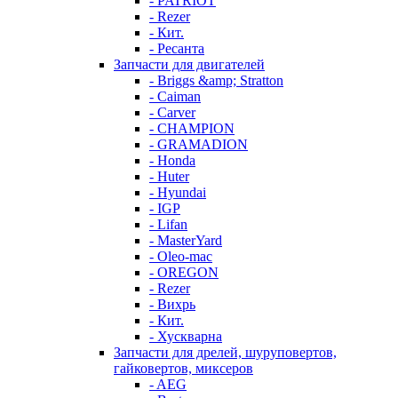
- PATRIOT
- Rezer
- Кит.
- Ресанта
Запчасти для двигателей
- Briggs &amp; Stratton
- Caiman
- Carver
- CHAMPION
- GRAMADION
- Honda
- Huter
- Hyundai
- IGP
- Lifan
- MasterYard
- Oleo-mac
- OREGON
- Rezer
- Вихрь
- Кит.
- Хускварна
Запчасти для дрелей, шуруповертов,
гайковертов, миксеров
- AEG