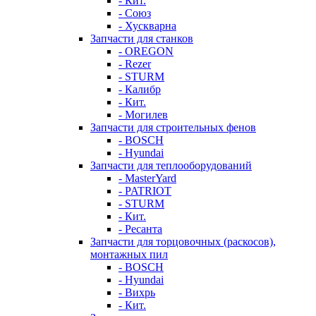
- Кит.
- Союз
- Хускварна
Запчасти для станков
- OREGON
- Rezer
- STURM
- Калибр
- Кит.
- Могилев
Запчасти для строительных фенов
- BOSCH
- Hyundai
Запчасти для теплооборудований
- MasterYard
- PATRIOT
- STURM
- Кит.
- Ресанта
Запчасти для торцовочных (раскосов),
монтажных пил
- BOSCH
- Hyundai
- Вихрь
- Кит.