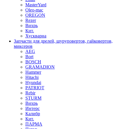
MasterYard
Oleo-mac
OREGON
Rezer
Вихрь
Кит.
Хускварна
Запчасти для дрелей, шуруповертов, гайковертов,
миксеров
AEG
Bort
BOSCH
GRAMADION
Hammer
Hitachi
Hyundai
PATRIOT
Rebir
STURM
Вихрь
Интерс
Калибр
Кит.
ПАРМА