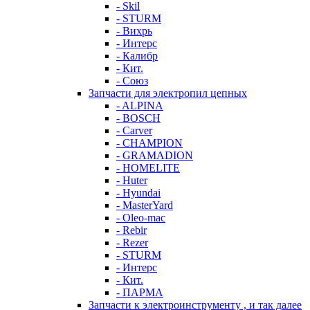
- Skil
- STURM
- Вихрь
- Интерс
- Калибр
- Кит.
- Союз
Запчасти для электропил цепных
- ALPINA
- BOSCH
- Carver
- CHAMPION
- GRAMADION
- HOMELITE
- Huter
- Hyundai
- MasterYard
- Oleo-mac
- Rebir
- Rezer
- STURM
- Интерс
- Кит.
- ПАРМА
Запчасти к электроинструменту , и так далее