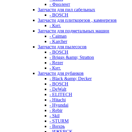
- Фиолент
Запчасти для пил сабельных
- BOSCH
Запчасти для плиткорезов , камнерезов
- Кит.
Запчасти для подметальных машин
- Caiman
- Karcher
Запчасти для пылесосов
- BOSCH
- Briggs &amp; Stratton
- Rezer
- Кит.
Запчасти для рубанков
- Black &amp; Decker
- BOSCH
- DeWalt
- ELITECH
- Hitachi
- Hyundai
- Rebir
- Skil
- STURM
- Вихрь
- ИЖЕВСК