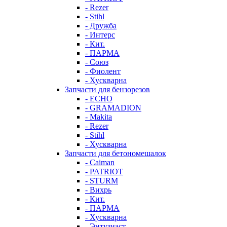
- Rezer
- Stihl
- Дружба
- Интерс
- Кит.
- ПАРМА
- Союз
- Фиолент
- Хускварна
Запчасти для бензорезов
- ECHO
- GRAMADION
- Makita
- Rezer
- Stihl
- Хускварна
Запчасти для бетономешалок
- Caiman
- PATRIOT
- STURM
- Вихрь
- Кит.
- ПАРМА
- Хускварна
- Энтузиаст