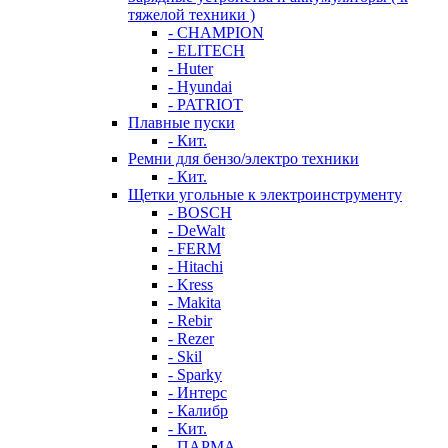
тяжелой техники )
- CHAMPION
- ELITECH
- Huter
- Hyundai
- PATRIOT
Плавные пуски
- Кит.
Ремни для бензо/электро техники
- Кит.
Щетки угольные к электроинструменту
- BOSCH
- DeWalt
- FERM
- Hitachi
- Kress
- Makita
- Rebir
- Rezer
- Skil
- Sparky
- Интерс
- Калибр
- Кит.
- ПАРМА