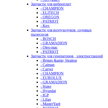
Запчасти для виброплит
- CHAMPION
- ELITECH
- OREGON
- PATRIOT
- Кит.
Запчасти для воздуходувок, содовых
пылесосов
- BOSCH
- GRAMADION
- Oleo-mac
- PATRIOT
Запчасти для генераторов , электростанций
- Briggs &amp; Stratton
- Caiman
- Carver
- CHAMPION
- EUROLUX
- GRAMADION
- Huter
- Hyundai
- IGP
- Lifan
- MasterYard