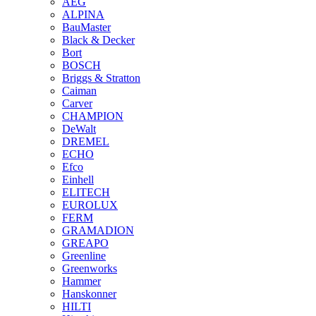
AEG
ALPINA
BauMaster
Black & Decker
Bort
BOSCH
Briggs & Stratton
Caiman
Carver
CHAMPION
DeWalt
DREMEL
ECHO
Efco
Einhell
ELITECH
EUROLUX
FERM
GRAMADION
GREAPO
Greenline
Greenworks
Hammer
Hanskonner
HILTI