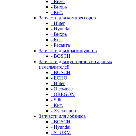
- Rezer
- Вихрь
- Кит.
Запчасти для компрессоров
- Huter
- Hyundai
- Вихрь
- Кит.
- Ресанта
Запчасти для краскопультов
- BOSCH
Запчасти для кусторезов и садовых
измельчителей
- BOSCH
- ECHO
- Huter
- Oleo-mac
- OREGON
- Stihl
- Кит.
- Хускварна
Запчасти для лобзиков
- BOSCH
- Hyundai
- STURM