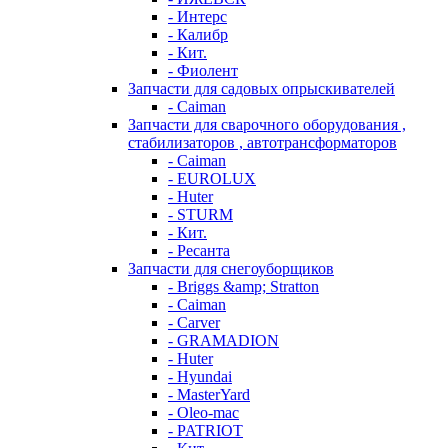
- Интерс
- Калибр
- Кит.
- Фиолент
Запчасти для садовых опрыскивателей
- Caiman
Запчасти для сварочного оборудования ,
стабилизаторов , автотрансформаторов
- Caiman
- EUROLUX
- Huter
- STURM
- Кит.
- Ресанта
Запчасти для снегоуборщиков
- Briggs &amp; Stratton
- Caiman
- Carver
- GRAMADION
- Huter
- Hyundai
- MasterYard
- Oleo-mac
- PATRIOT