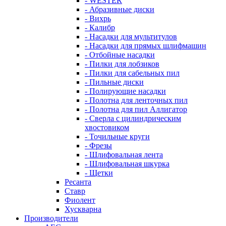
- WESTER
- Абразивные диски
- Вихрь
- Калибр
- Насадки для мультитулов
- Насадки для прямых шлифмашин
- Отбойные насадки
- Пилки для лобзиков
- Пилки для сабельных пил
- Пильные диски
- Полирующие насадки
- Полотна для ленточных пил
- Полотна для пил Аллигатор
- Сверла с цилиндрическим
хвостовиком
- Точильные круги
- Фрезы
- Шлифовальная лента
- Шлифовальная шкурка
- Щетки
Ресанта
Ставр
Фиолент
Хускварна
Производители