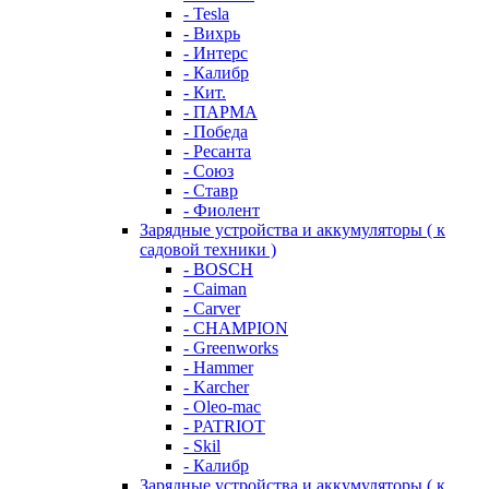
- Tesla
- Вихрь
- Интерс
- Калибр
- Кит.
- ПАРМА
- Победа
- Ресанта
- Союз
- Ставр
- Фиолент
Зарядные устройства и аккумуляторы ( к
садовой техники )
- BOSCH
- Caiman
- Carver
- CHAMPION
- Greenworks
- Hammer
- Karcher
- Oleo-mac
- PATRIOT
- Skil
- Калибр
Зарядные устройства и аккумуляторы ( к