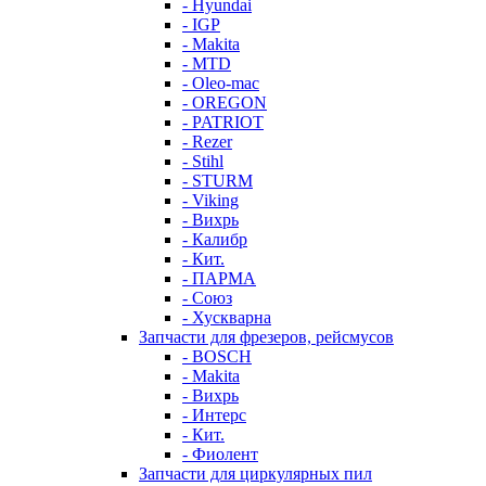
- Hyundai
- IGP
- Makita
- MTD
- Oleo-mac
- OREGON
- PATRIOT
- Rezer
- Stihl
- STURM
- Viking
- Вихрь
- Калибр
- Кит.
- ПАРМА
- Союз
- Хускварна
Запчасти для фрезеров, рейсмусов
- BOSCH
- Makita
- Вихрь
- Интерс
- Кит.
- Фиолент
Запчасти для циркулярных пил