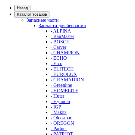
Назад
Каталог товаров
Запасные части
Запчасти для бензопил
- ALPINA
- BauMaster
- BOSCH
- Carver
- CHAMPION
- ECHO
- Efco
- ELITECH
- EUROLUX
- GRAMADION
- Greenline
- HOMELITE
- Huter
- Hyundai
- IGP
- Makita
- Oleo-mac
- OREGON
- Partner
- PATRIOT