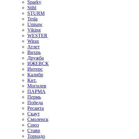
Sparky
Stihl
STURM
Tesla
Unisaw
Viking
WESTER
Wirax
Атлет
Вихрь
Дружба
ИЖЕВСК
Интерс
Калибр
Кит.
Могилев
ПАРМА
Пермь
Победа
Ресанта
Скаут
Смоленск
Союз
Ставр
Торнадо