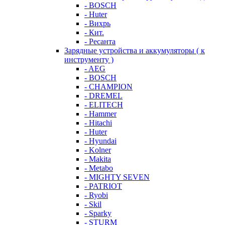
- BOSCH
- Huter
- Вихрь
- Кит.
- Ресанта
Зарядные устройства и аккумуляторы ( к
инструменту )
- AEG
- BOSCH
- CHAMPION
- DREMEL
- ELITECH
- Hammer
- Hitachi
- Huter
- Hyundai
- Kolner
- Makita
- Metabo
- MIGHTY SEVEN
- PATRIOT
- Ryobi
- Skil
- Sparky
- STURM