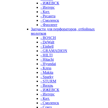
- ИЖЕВСК
- Интерс
- Кит.
- Ресанта
- Смоленск
- Фиолент
Запчасти для перфораторов, отбойных
молотков
- BOSCH
- DeWalt
- Einhell
- GRAMADION
- HILTI
- Hitachi
- Hyundai
- Kress
- Makita
- Sparky
- STURM
- Вихрь
- ИЖЕВСК
- Интерс
- Кит.
- Смоленск
- Союз