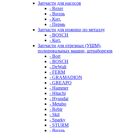
Запчасти для насосов
- Rezer
- Вихрь
- Кит.
- Пермь
Запчасти для ножниц по металлу
- BOSCH
- Кит.
Запчасти для отрезных (УШМ),
полировальных машин, штраборезов
- Bort
- BOSCH
- DeWalt
- FERM
- GRAMADION
- GREAPO
- Hammer
- Hitachi
- Hyundai
- Metabo
- Rebir
- Skil
- Sparky
- STURM
- Вихрь