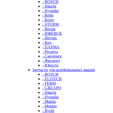
- BOSCH
- Hitachi
- Hyundai
- Rebir
- Rezer
- STURM
- Вихрь
- ИЖЕВСК
- Интерс
- Кит.
- ПАРМА
- Ресанта
- Смоленск
- Фиолент
- Юность
Запчасти для шлифовальных машин
- BOSCH
- ELITECH
- FERM
- GREAPO
- Hitachi
- Hyundai
- Makita
- Metabo
- Ryobi