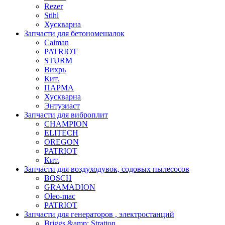
Rezer
Stihl
Хускварна
Запчасти для бетономешалок
Caiman
PATRIOT
STURM
Вихрь
Кит.
ПАРМА
Хускварна
Энтузиаст
Запчасти для виброплит
CHAMPION
ELITECH
OREGON
PATRIOT
Кит.
Запчасти для воздуходувок, содовых пылесосов
BOSCH
GRAMADION
Oleo-mac
PATRIOT
Запчасти для генераторов , электростанций
Briggs &amp; Stratton