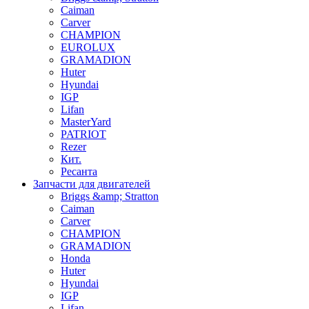
Caiman
Carver
CHAMPION
EUROLUX
GRAMADION
Huter
Hyundai
IGP
Lifan
MasterYard
PATRIOT
Rezer
Кит.
Ресанта
Запчасти для двигателей
Briggs &amp; Stratton
Caiman
Carver
CHAMPION
GRAMADION
Honda
Huter
Hyundai
IGP
Lifan