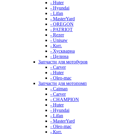
- Huter
- Hyundai
- Lifan
- MasterYard
- OREGON
- PATRIOT
- Rezer
- Unisaw
- Кит.
- Хускварна
- Целина
Запчасти для мотобуров
- Carver
- Huter
- Oleo-mac
Запчасти для мотопомп
- Caiman
- Carver
- CHAMPION
- Huter
- Hyundai
- Lifan
- MasterYard
- Oleo-mac
- Кит.