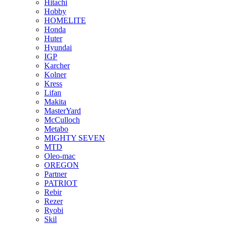
Hitachi
Hobby
HOMELITE
Honda
Huter
Hyundai
IGP
Karcher
Kolner
Kress
Lifan
Makita
MasterYard
McCulloch
Metabo
MIGHTY SEVEN
MTD
Oleo-mac
OREGON
Partner
PATRIOT
Rebir
Rezer
Ryobi
Skil