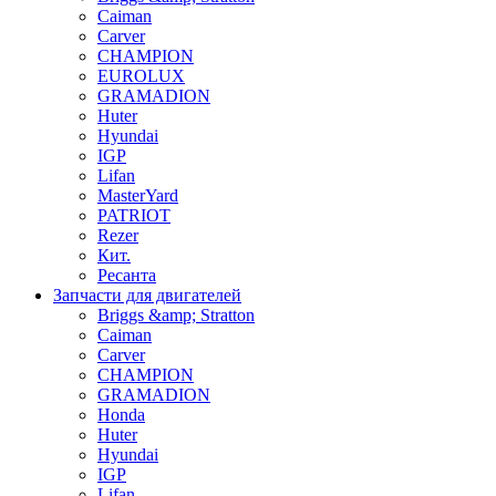
Caiman
Carver
CHAMPION
EUROLUX
GRAMADION
Huter
Hyundai
IGP
Lifan
MasterYard
PATRIOT
Rezer
Кит.
Ресанта
Запчасти для двигателей
Briggs &amp; Stratton
Caiman
Carver
CHAMPION
GRAMADION
Honda
Huter
Hyundai
IGP
Lifan