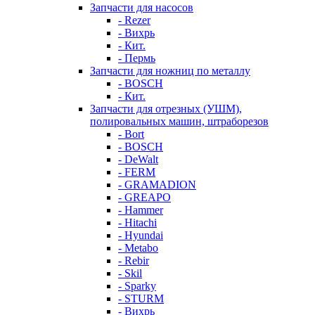
Запчасти для насосов
- Rezer
- Вихрь
- Кит.
- Пермь
Запчасти для ножниц по металлу
- BOSCH
- Кит.
Запчасти для отрезных (УШМ),
полировальных машин, штраборезов
- Bort
- BOSCH
- DeWalt
- FERM
- GRAMADION
- GREAPO
- Hammer
- Hitachi
- Hyundai
- Metabo
- Rebir
- Skil
- Sparky
- STURM
- Вихрь