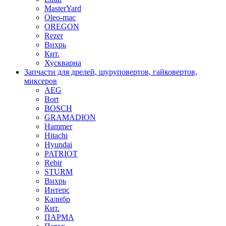
MasterYard
Oleo-mac
OREGON
Rezer
Вихрь
Кит.
Хускварна
Запчасти для дрелей, шуруповертов, гайковертов,
миксеров
AEG
Bort
BOSCH
GRAMADION
Hammer
Hitachi
Hyundai
PATRIOT
Rebir
STURM
Вихрь
Интерс
Калибр
Кит.
ПАРМА