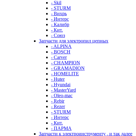
- Skil
- STURM
- Вихрь
- Интерс
- Калибр
- Кит.
- Союз
Запчасти для электропил цепных
- ALPINA
- BOSCH
- Carver
- CHAMPION
- GRAMADION
- HOMELITE
- Huter
- Hyundai
- MasterYard
- Oleo-mac
- Rebir
- Rezer
- STURM
- Интерс
- Кит.
- ПАРМА
Запчасти к электроинструменту , и так далее