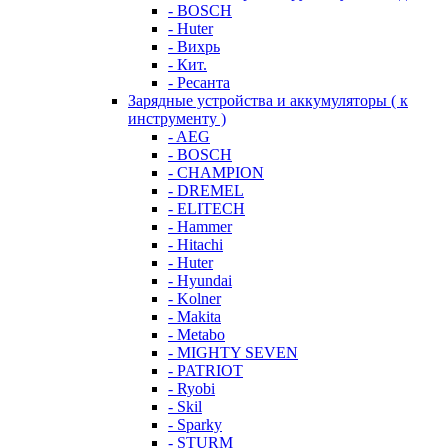
- BOSCH
- Huter
- Вихрь
- Кит.
- Ресанта
Зарядные устройства и аккумуляторы ( к
инструменту )
- AEG
- BOSCH
- CHAMPION
- DREMEL
- ELITECH
- Hammer
- Hitachi
- Huter
- Hyundai
- Kolner
- Makita
- Metabo
- MIGHTY SEVEN
- PATRIOT
- Ryobi
- Skil
- Sparky
- STURM