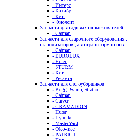
- Интерс
- Калибр
- Кит.
- Фиолент
Запчасти для садовых опрыскивателей
- Caiman
Запчасти для сварочного оборудования ,
стабилизаторов , автотрансформаторов
- Caiman
- EUROLUX
- Huter
- STURM
- Кит.
- Ресанта
Запчасти для снегоуборщиков
- Briggs &amp; Stratton
- Caiman
- Carver
- GRAMADION
- Huter
- Hyundai
- MasterYard
- Oleo-mac
- PATRIOT