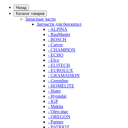
Назад
Каталог товаров
Запасные части
Запчасти для бензопил
- ALPINA
- BauMaster
- BOSCH
- Carver
- CHAMPION
- ECHO
- Efco
- ELITECH
- EUROLUX
- GRAMADION
- Greenline
- HOMELITE
- Huter
- Hyundai
- IGP
- Makita
- Oleo-mac
- OREGON
- Partner
- PATRIOT