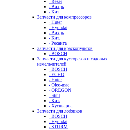
- Rezer
- Вихрь
- Кит.
Запчасти для компрессоров
- Huter
- Hyundai
- Вихрь
- Кит.
- Ресанта
Запчасти для краскопультов
- BOSCH
Запчасти для кусторезов и садовых
измельчителей
- BOSCH
- ECHO
- Huter
- Oleo-mac
- OREGON
- Stihl
- Кит.
- Хускварна
Запчасти для лобзиков
- BOSCH
- Hyundai
- STURM