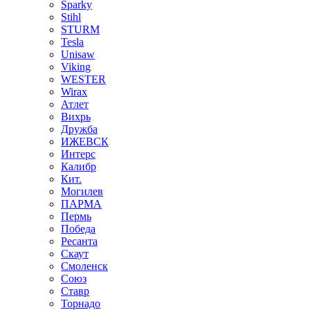
Sparky
Stihl
STURM
Tesla
Unisaw
Viking
WESTER
Wirax
Атлет
Вихрь
Дружба
ИЖЕВСК
Интерс
Калибр
Кит.
Могилев
ПАРМА
Пермь
Победа
Ресанта
Скаут
Смоленск
Союз
Ставр
Торнадо