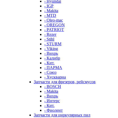
- Hyundai
- IGP
- Makita
- MTD
- Oleo-mac
- OREGON
- PATRIOT
- Rezer
- Stihl
- STURM
- Viking
- Вихрь
- Калибр
- Кит.
- ПАРМА
- Союз
- Хускварна
Запчасти для фрезеров, рейсмусов
- BOSCH
- Makita
- Вихрь
- Интерс
- Кит.
- Фиолент
Запчасти для циркулярных пил