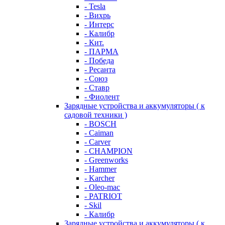
- Tesla
- Вихрь
- Интерс
- Калибр
- Кит.
- ПАРМА
- Победа
- Ресанта
- Союз
- Ставр
- Фиолент
Зарядные устройства и аккумуляторы ( к
садовой техники )
- BOSCH
- Caiman
- Carver
- CHAMPION
- Greenworks
- Hammer
- Karcher
- Oleo-mac
- PATRIOT
- Skil
- Калибр
Зарядные устройства и аккумуляторы ( к