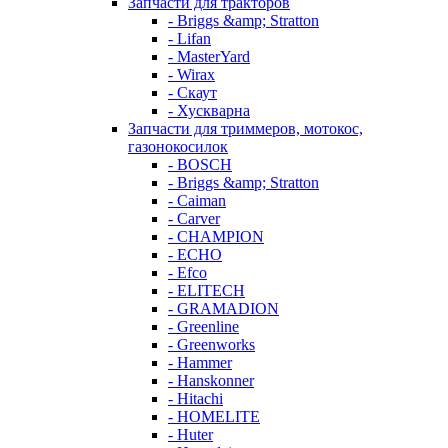
Запчасти для тракторов
- Briggs &amp; Stratton
- Lifan
- MasterYard
- Wirax
- Скаут
- Хускварна
Запчасти для триммеров, мотокос,
газонокосилок
- BOSCH
- Briggs &amp; Stratton
- Caiman
- Carver
- CHAMPION
- ECHO
- Efco
- ELITECH
- GRAMADION
- Greenline
- Greenworks
- Hammer
- Hanskonner
- Hitachi
- HOMELITE
- Huter