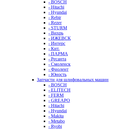
- BOSCH
- Hitachi
- Hyundai
- Rebir
- Rezer
- STURM
- Вихрь
- ИЖЕВСК
- Интерс
- Кит.
- ПАРМА
- Ресанта
- Смоленск
- Фиолент
- Юность
Запчасти для шлифовальных машин
- BOSCH
- ELITECH
- FERM
- GREAPO
- Hitachi
- Hyundai
- Makita
- Metabo
- Ryobi