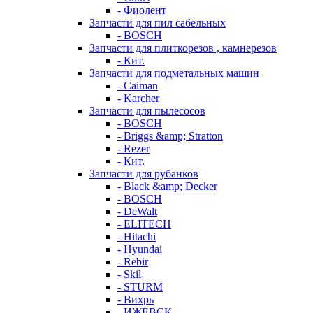
- Фиолент
Запчасти для пил сабельных
- BOSCH
Запчасти для плиткорезов , камнерезов
- Кит.
Запчасти для подметальных машин
- Caiman
- Karcher
Запчасти для пылесосов
- BOSCH
- Briggs &amp; Stratton
- Rezer
- Кит.
Запчасти для рубанков
- Black &amp; Decker
- BOSCH
- DeWalt
- ELITECH
- Hitachi
- Hyundai
- Rebir
- Skil
- STURM
- Вихрь
- ИЖЕВСК