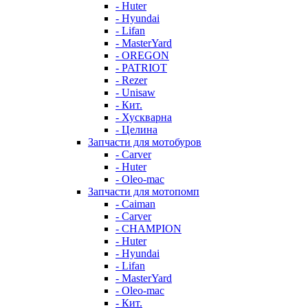
- Huter
- Hyundai
- Lifan
- MasterYard
- OREGON
- PATRIOT
- Rezer
- Unisaw
- Кит.
- Хускварна
- Целина
Запчасти для мотобуров
- Carver
- Huter
- Oleo-mac
Запчасти для мотопомп
- Caiman
- Carver
- CHAMPION
- Huter
- Hyundai
- Lifan
- MasterYard
- Oleo-mac
- Кит.