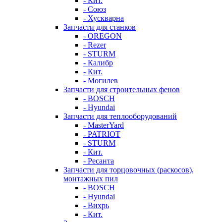
- Кит.
- Союз
- Хускварна
Запчасти для станков
- OREGON
- Rezer
- STURM
- Калибр
- Кит.
- Могилев
Запчасти для строительных фенов
- BOSCH
- Hyundai
Запчасти для теплооборудований
- MasterYard
- PATRIOT
- STURM
- Кит.
- Ресанта
Запчасти для торцовочных (раскосов),
монтажных пил
- BOSCH
- Hyundai
- Вихрь
- Кит.