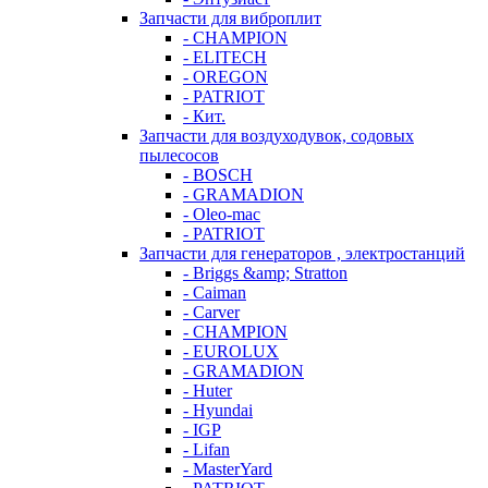
Запчасти для виброплит
- CHAMPION
- ELITECH
- OREGON
- PATRIOT
- Кит.
Запчасти для воздуходувок, содовых
пылесосов
- BOSCH
- GRAMADION
- Oleo-mac
- PATRIOT
Запчасти для генераторов , электростанций
- Briggs &amp; Stratton
- Caiman
- Carver
- CHAMPION
- EUROLUX
- GRAMADION
- Huter
- Hyundai
- IGP
- Lifan
- MasterYard