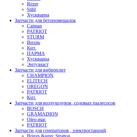
Rezer
Stihl
Хускварна
Запчасти для бетономешалок
Caiman
PATRIOT
STURM
Вихрь
Кит.
ПАРМА
Хускварна
Энтузиаст
Запчасти для виброплит
CHAMPION
ELITECH
OREGON
PATRIOT
Кит.
Запчасти для воздуходувок, содовых пылесосов
BOSCH
GRAMADION
Oleo-mac
PATRIOT
Запчасти для генераторов , электростанций
Briggs &amp; Stratton