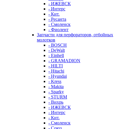
- ИЖЕВСК
- Интерс
- Кит.
- Ресанта
- Смоленск
- Фиолент
Запчасти для перфораторов, отбойных
молотков
- BOSCH
- DeWalt
- Einhell
- GRAMADION
- HILTI
- Hitachi
- Hyundai
- Kress
- Makita
- Sparky
- STURM
- Вихрь
- ИЖЕВСК
- Интерс
- Кит.
- Смоленск
- Союз