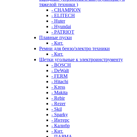
тяжелой техники )
- CHAMPION
- ELITECH
- Huter
- Hyundai
- PATRIOT
Плавные пуски
- Кит.
Ремни для бензо/электро техники
- Кит.
Щетки угольные к электроинструменту
- BOSCH
- DeWalt
- FERM
- Hitachi
- Kress
- Makita
- Rebir
- Rezer
- Skil
- Sparky
- Интерс
- Калибр
- Кит.
- ПАРМА