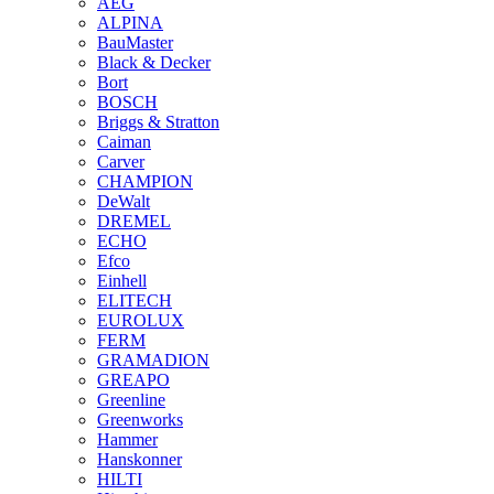
AEG
ALPINA
BauMaster
Black & Decker
Bort
BOSCH
Briggs & Stratton
Caiman
Carver
CHAMPION
DeWalt
DREMEL
ECHO
Efco
Einhell
ELITECH
EUROLUX
FERM
GRAMADION
GREAPO
Greenline
Greenworks
Hammer
Hanskonner
HILTI