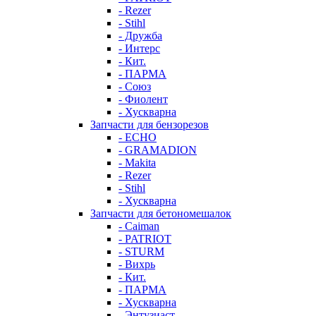
- Rezer
- Stihl
- Дружба
- Интерс
- Кит.
- ПАРМА
- Союз
- Фиолент
- Хускварна
Запчасти для бензорезов
- ECHO
- GRAMADION
- Makita
- Rezer
- Stihl
- Хускварна
Запчасти для бетономешалок
- Caiman
- PATRIOT
- STURM
- Вихрь
- Кит.
- ПАРМА
- Хускварна
- Энтузиаст