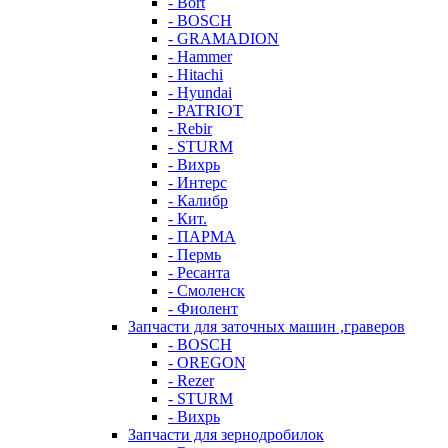
- Bort
- BOSCH
- GRAMADION
- Hammer
- Hitachi
- Hyundai
- PATRIOT
- Rebir
- STURM
- Вихрь
- Интерс
- Калибр
- Кит.
- ПАРМА
- Пермь
- Ресанта
- Смоленск
- Фиолент
Запчасти для заточных машин ,граверов
- BOSCH
- OREGON
- Rezer
- STURM
- Вихрь
Запчасти для зернодробилок