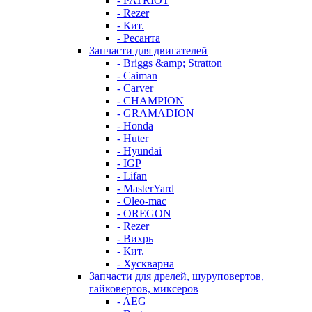
- PATRIOT
- Rezer
- Кит.
- Ресанта
Запчасти для двигателей
- Briggs &amp; Stratton
- Caiman
- Carver
- CHAMPION
- GRAMADION
- Honda
- Huter
- Hyundai
- IGP
- Lifan
- MasterYard
- Oleo-mac
- OREGON
- Rezer
- Вихрь
- Кит.
- Хускварна
Запчасти для дрелей, шуруповертов,
гайковертов, миксеров
- AEG