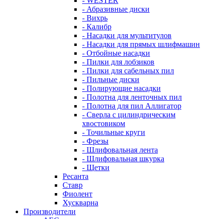
- WESTER
- Абразивные диски
- Вихрь
- Калибр
- Насадки для мультитулов
- Насадки для прямых шлифмашин
- Отбойные насадки
- Пилки для лобзиков
- Пилки для сабельных пил
- Пильные диски
- Полирующие насадки
- Полотна для ленточных пил
- Полотна для пил Аллигатор
- Сверла с цилиндрическим
хвостовиком
- Точильные круги
- Фрезы
- Шлифовальная лента
- Шлифовальная шкурка
- Щетки
Ресанта
Ставр
Фиолент
Хускварна
Производители