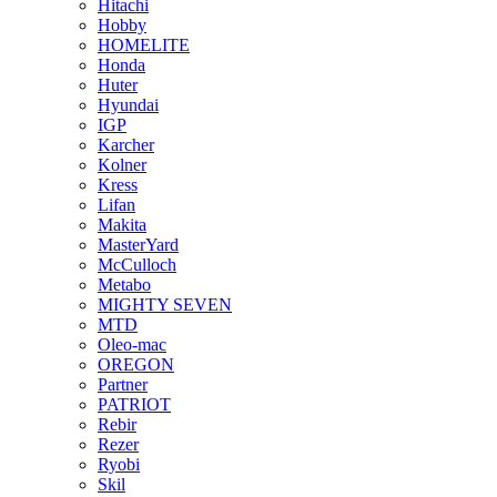
Hitachi
Hobby
HOMELITE
Honda
Huter
Hyundai
IGP
Karcher
Kolner
Kress
Lifan
Makita
MasterYard
McCulloch
Metabo
MIGHTY SEVEN
MTD
Oleo-mac
OREGON
Partner
PATRIOT
Rebir
Rezer
Ryobi
Skil